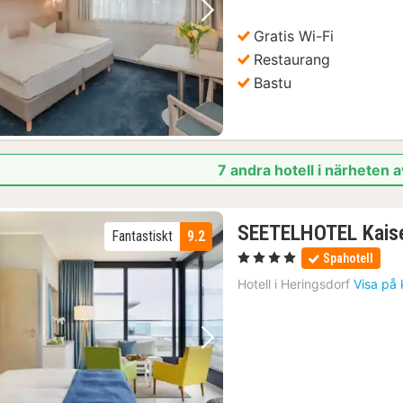
Föregående bild
Nästa bild
Gratis Wi-Fi
Restaurang
Bastu
7 andra hotell i närheten
SEETELHOTEL Kaise
Fantastiskt
9.2
, 4 Stjärnor
Spahotell
Hotell i
Heringsdorf
Visa på 
Föregående bild
Nästa bild