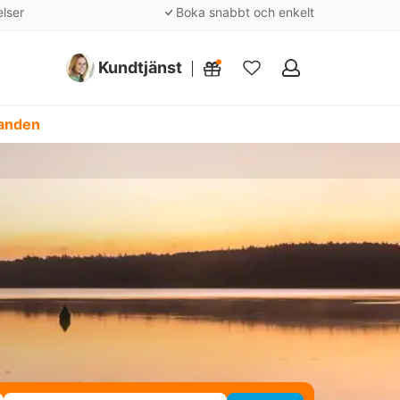
elser
Boka snabbt och enkelt
Kundtjänst
Mina
favoriter
danden