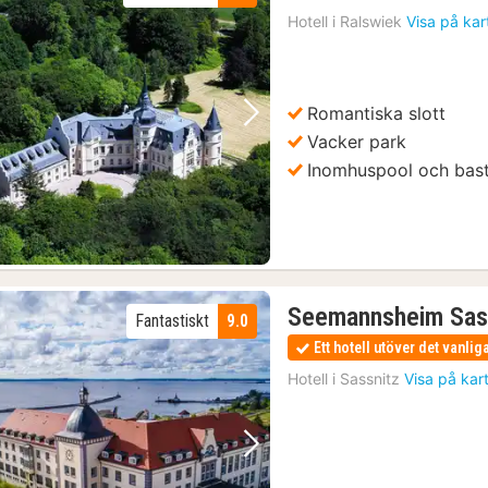
Hotell i
Ralswiek
Visa på kar
Romantiska slott
Föregående bild
Nästa bild
Vacker park
Inomhuspool och bas
Seemannsheim Sas
Fantastiskt
9.0
Ett hotell utöver det vanlig
Hotell i
Sassnitz
Visa på kar
Föregående bild
Nästa bild