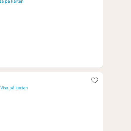
sa på kartan
r
254
.
t
Visa på kartan
n
54