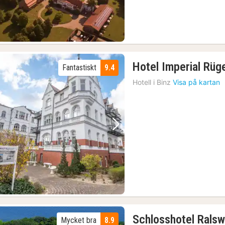
Hotel Imperial Rüg
Fantastiskt
9.4
Hotell i
Binz
Visa på kartan
Föregående bild
Nästa bild
Schlosshotel Ralsw
Mycket bra
8.9