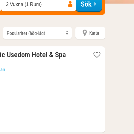
Sök
2 Vuxna (1 Rum)
Karta
r
1
ic Usedom Hotel & Spa
natt
från
tan
1905
kr.