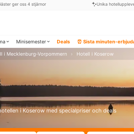
äster ger oss 4 stjärnor
Unika hotellupplev
ema
Minisemester
Deals
⏰ Sista minuten-erbju
ll i Mecklenburg-Vorpommern
Hotell i Koserow
hotellen i Koserow med specialpriser och deals