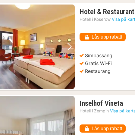
Hotel & Restauran
Hotell i
Koserow
Visa på kar
Lås upp rabatt
Föregående bild
Nästa bild
Simbassäng
Gratis Wi-Fi
Restaurang
1
Inselhof Vineta
natt
Hotell i
Zempin
Visa på kart
från
137
Lås upp rabatt
kr.