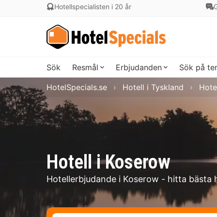
Hotellspecialisten i 20 år
G
Sök
Resmål
Erbjudanden
Sök på t
HotelSpecials.se
Hotell i Tyskland
Hote
Hotell i Koserow
Hotellerbjudande i Koserow - hitta bästa 