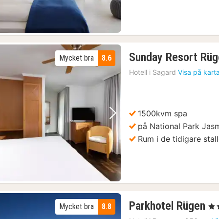
Sunday Resort Rüg
Mycket bra
8.6
Hotell i
Sagard
Visa på kart
1500kvm spa
Föregående bild
Nästa bild
på National Park Ja
Rum i de tidigare stall
3
Parkhotel Rügen
Mycket bra
8.8
, 4 
nä