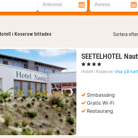
Ankomst
Avresa
Hotell i Koserow hittades
Sortera efte
SEETELHOTEL Naut
, 4 Stjärnor
Hotell i
Koserow
Visa på kar
Simbassäng
Föregående bild
Nästa bild
Gratis Wi-Fi
Restaurang