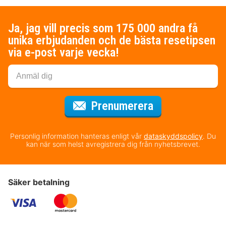
Ja, jag vill precis som 175 000 andra få
unika erbjudanden och de bästa resetipsen
via e-post varje vecka!
för nyhetsbrev
Prenumerera
Personlig information hanteras enligt vår
dataskyddspolicy
. Du
kan när som helst avregistrera dig från nyhetsbrevet.
Säker betalning