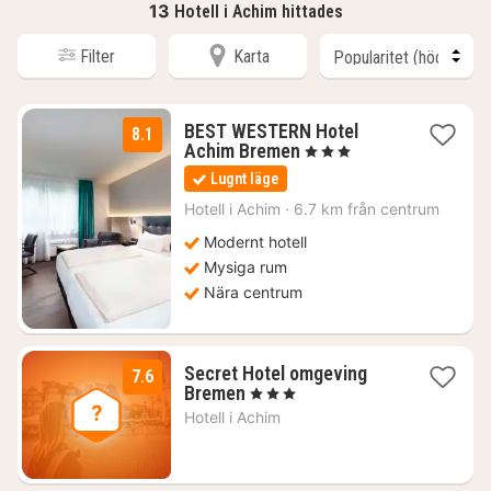
13
Hotell i Achim hittades
Filter
Karta
BEST WESTERN Hotel
8.1
1
Achim Bremen
, 3 Stjärnor
natt
Lugnt läge
från
830
Hotell i
Achim
·
6.7 km från centrum
kr.
Modernt hotell
Mysiga rum
Nära centrum
Secret Hotel omgeving
7.6
2
Bremen
, 3 Stjärnor
nätter
Hotell i
Achim
för
784
kr.