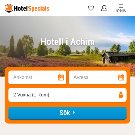
menu
Mina
favoriter
Hotell i Achim
Ankomst
Avresa
2 Vuxna (1 Rum)
Sök