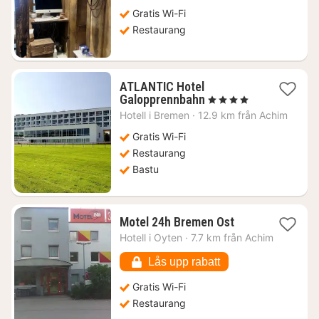
816
Gratis Wi-Fi
kr.
Restaurang
ATLANTIC Hotel
1
Galopprennbahn
, 4 Stjärnor
natt
Hotell i
Bremen
·
12.9 km från Achim
från
992
Gratis Wi-Fi
kr.
Restaurang
Bastu
1
Motel 24h Bremen Ost
natt
Hotell i
Oyten
·
7.7 km från Achim
från
457
Lås upp rabatt
kr.
Gratis Wi-Fi
Restaurang