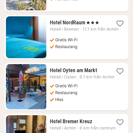
1
Hotel NordRaum
, 3 Stjärnor
natt
Hotell i
Bremen
·
11.1 km från Achim
från
860
Gratis Wi-Fi
kr.
Restaurang
1
Hotel Oyten am Markt
natt
Hotell i
Oyten
·
6.1 km från Achim
från
741
Gratis Wi-Fi
kr.
Restaurang
Hiss
1
Hotel Bremer Kreuz
natt
Hotell i
Achim
·
6 km från centrum
från