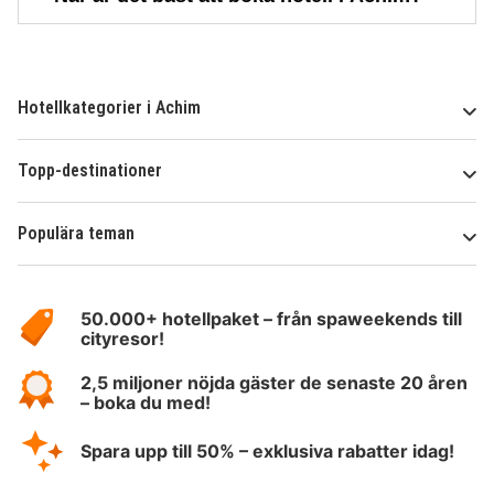
Hotellkategorier i Achim
Topp-destinationer
Populära teman
Om
HotelSpecials
50.000+ hotellpaket – från spaweekends till
cityresor!
2,5 miljoner nöjda gäster de senaste 20 åren
– boka du med!
Spara upp till 50% – exklusiva rabatter idag!