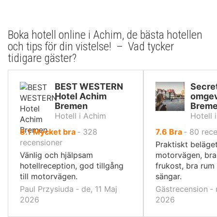
Boka hotell online i Achim, de bästa hotellen
och tips för din vistelse! – Vad tycker
tidigare gäster?
BEST WESTERN
Secret
Hotel Achim
omgev
Bremen
Brem
Hotell i Achim
Hotell 
av
av
8.1
Mycket bra
‐
328
7.6
Bra
‐
80
rece
10,
10,
recensioner
Praktiskt beläget
Vänlig och hjälpsam
motorvägen, bra
hotellreception, god tillgång
frukost, bra rum
till motorvägen.
sängar.
Paul Przysiuda ‐ de, 11 Maj
Gästrecension ‐ 
2026
2026