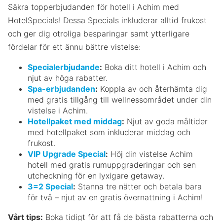
Säkra topperbjudanden för hotell i Achim med
HotelSpecials! Dessa Specials inkluderar alltid frukost
och ger dig otroliga besparingar samt ytterligare
fördelar för ett ännu bättre vistelse:
Specialerbjudande
:
Boka ditt hotell i Achim och
njut av höga rabatter.
Spa-erbjudanden
:
Koppla av och återhämta dig
med gratis tillgång till wellnessområdet under din
vistelse i Achim.
Hotellpaket med middag
:
Njut av goda måltider
med hotellpaket som inkluderar middag och
frukost.
VIP Upgrade Special
:
Höj din vistelse Achim
hotell med gratis rumuppgraderingar och sen
utcheckning för en lyxigare getaway.
3=2 Special
:
Stanna tre nätter och betala bara
för två – njut av en gratis övernattning i Achim!
Vårt tips:
Boka tidigt för att få de bästa rabatterna och