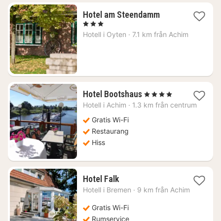
1
Hotel am Steendamm
natt
, 3 Stjärnor
från
Hotell i
Oyten
·
7.1 km från Achim
1809
kr.
1
Hotel Bootshaus
, 4 Stjärnor
natt
Hotell i
Achim
·
1.3 km från centrum
från
1476
Gratis Wi-Fi
kr.
Restaurang
Hiss
1
Hotel Falk
natt
Hotell i
Bremen
·
9 km från Achim
från
1054
Gratis Wi-Fi
kr.
Rumservice