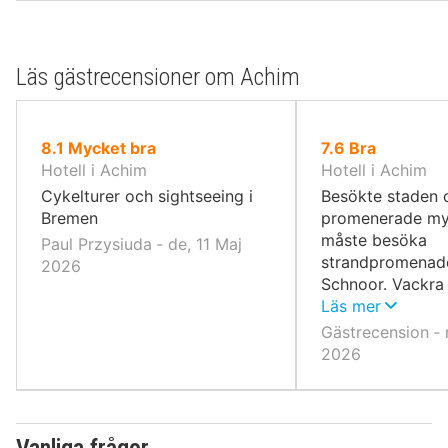
Läs gästrecensioner om Achim
av
av
8.1
Mycket bra
7.6
Bra
10,
10,
Hotell i Achim
Hotell i Achim
Cykelturer och sightseeing i
Besökte staden 
Bremen
promenerade my
måste besöka
Paul Przysiuda ‐ de, 11 Maj
strandpromenad
2026
Schnoor. Vackra
autentiska små b
Läs mer
Gästrecension ‐ 
2026
Vanliga frågor