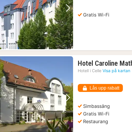
Föregående bild
Nästa bild
Gratis Wi-Fi
Hotel Caroline Mat
Hotell i
Celle
Visa på kartan
Lås upp rabatt
Föregående bild
Nästa bild
Simbassäng
Gratis Wi-Fi
Restaurang