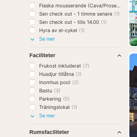
Flaska mousserande (Cava/Prosecco)
(1)
Sen check out - 1 timme senare
(1)
Sen check out - tills 14.00
(1)
Hyra av el-cykel
(1)
Hotelltillägg
Se mer
Faciliteter
Frukost inkluderat
(7)
Husdjur tillåtna
(1)
Inomhus pool
(2)
Bastu
(3)
Parkering
(5)
Träningslokal
(1)
Faciliteter
Se mer
Rumsfaciliteter