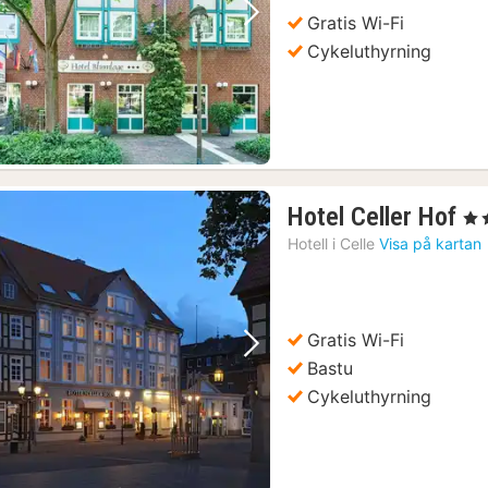
Gratis Wi-Fi
Föregående bild
Nästa bild
Cykeluthyrning
1
Hotel Celler Hof
, 3 
na
Hotell i
Celle
Visa på kartan
fr
1
kr
Gratis Wi-Fi
Föregående bild
Nästa bild
Bastu
Cykeluthyrning