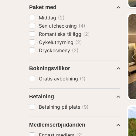
Paket med
Middag
(2)
Sen utcheckning
(4)
Romantiska tillägg
(2)
Cykeluthyrning
(2)
Dryckesmeny
(2)
Bokningsvillkor
Gratis avbokning
(1)
Betalning
Betalning på plats
(9)
Medlemserbjudanden
Endast medlem
(2)