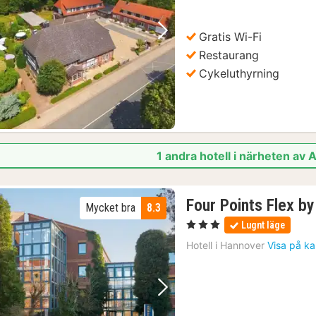
1040
kr.
Gratis Wi-Fi
Föregående bild
Nästa bild
Restaurang
Cykeluthyrning
1 andra hotell i närheten av 
Four Points Flex b
Mycket bra
8.3
, 3 Stjärnor
Lugnt läge
Hotell i
Hannover
Visa på ka
Föregående bild
Nästa bild