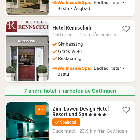
Wellness & Spa:
Badfaciliteter •
Bastu • Ångbad
1
Hotel Rennschuh
natt
Göttingen
·
2.2 km från centrum
från
722
Simbassäng
kr.
Gratis Wi-Fi
Restaurang
Wellness & Spa:
Badfaciliteter •
Bastu
7 andra hotell i närheten av Göttingen
Zum Löwen Design Hotel
9.2
3
Resort und Spa
, 4 Stjärnor
nätter
Spahotell
för
984
Duderstadt
·
23.9 km från Göttingen
kr.