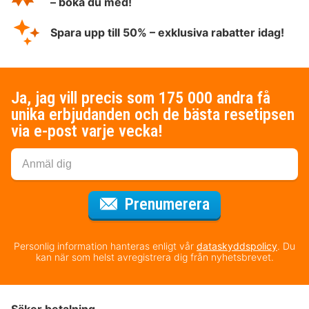
– boka du med!
Spara upp till 50% – exklusiva rabatter idag!
Ja, jag vill precis som 175 000 andra få
unika erbjudanden och de bästa resetipsen
via e-post varje vecka!
för nyhetsbrev
Prenumerera
Personlig information hanteras enligt vår
dataskyddspolicy
. Du
kan när som helst avregistrera dig från nyhetsbrevet.
Säker betalning