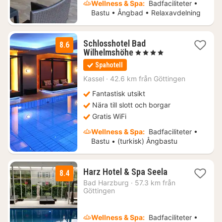
Wellness & Spa:
Badfaciliteter •
Bastu • Ångbad • Relaxavdelning
Schlosshotel Bad
8.6
1
Wilhelmshöhe
, 4 Stjärnor
natt
Spahotell
från
1786
Kassel
·
42.6 km från Göttingen
kr.
Fantastisk utsikt
Nära till slott och borgar
Gratis WiFi
Wellness & Spa:
Badfaciliteter •
Bastu • (turkisk) Ångbastu
1
Harz Hotel & Spa Seela
8.4
natt
Bad Harzburg
·
57.3 km från
från
Göttingen
1427
kr.
Wellness & Spa:
Badfaciliteter •