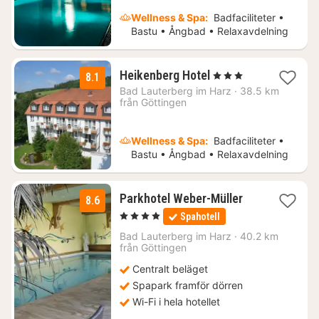
Wellness & Spa:
Badfaciliteter •
Bastu • Ångbad • Relaxavdelning
2
Heikenberg Hotel
, 3 Stjärnor
8.1
nätter
Bad Lauterberg im Harz
·
38.5 km
för
från Göttingen
862
kr.
Wellness & Spa:
Badfaciliteter •
Bastu • Ångbad • Relaxavdelning
1
Parkhotel Weber-Müller
8.6
natt
, 4 Stjärnor
Spahotell
från
1536
Bad Lauterberg im Harz
·
40.2 km
från Göttingen
kr.
Centralt beläget
Spapark framför dörren
Wi-Fi i hela hotellet