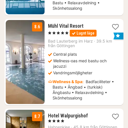
Bastu • Relaxavdelning •
Skönhetssalong
1
Mühl Vital Resort
8.6
natt
, 5 Stjärnor
Lugnt läge
från
1975
Bad Lauterberg im Harz
·
39.5 km
från Göttingen
kr.
Central plats
Wellness-oas med bastu och
jacuzzi
Vandringsmöjligheter
Wellness & Spa:
Badfaciliteter •
Bastu • Ångbad • (turkisk)
Ångbastu • Relaxavdelning •
Skönhetssalong
2
Hotel Walpurgishof
8.7
nätter
, 4 Stjärnor
för
Hahnenklee
·
45.8 km från Göttingen