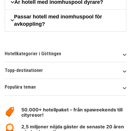
Är hotell med inomhuspool dyrare?
Passar hotell med inomhuspool för
avkoppling?
Hotellkategorier i Göttingen
Topp-destinationer
Populära teman
Om
HotelSpecials
50.000+ hotellpaket – från spaweekends till
cityresor!
2,5 miljoner nöjda gäster de senaste 20 åren