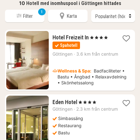
10
Hotell med inomhuspool i Göttingen hittades
1
Filter
Karta
1
Hotel Freizeit In
, 4 Stjärnor
natt
Spahotell
från
1514
Göttingen
·
3.6 km från centrum
kr.
Wellness & Spa:
Badfaciliteter •
Bastu • Ångbad • Relaxavdelning
• Skönhetssalong
1
Eden Hotel
, 4 Stjärnor
natt
Göttingen
·
2.3 km från centrum
från
1313
Simbassäng
kr.
Restaurang
Bastu