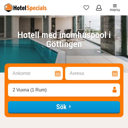
menu
Mina
favoriter
Hotell med inomhuspool i
Göttingen
Ankomst
Avresa
2 Vuxna (1 Rum)
Sök