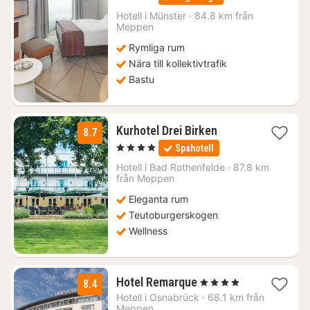
nätter
för
Hotell i
Münster
·
84.8 km från
1655
Meppen
kr.
Rymliga rum
Nära till kollektivtrafik
Bastu
1
Kurhotel Drei Birken
8.7
natt
, 4 Stjärnor
Spahotell
från
1670
Hotell i
Bad Rothenfelde
·
87.8 km
från Meppen
kr.
Eleganta rum
Teutoburgerskogen
Wellness
1
Hotel Remarque
, 4 Stjärnor
8.4
natt
Hotell i
Osnabrück
·
68.1 km från
från
Meppen