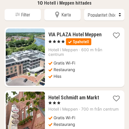
10
Hotell i Meppen hittades
Filter
Karta
VIA PLAZA Hotel Meppen
1
, 4 Stjärnor
Spahotell
natt
från
Hotell i
Meppen
·
600 m från
1735
centrum
kr.
Gratis Wi-Fi
Restaurang
Hiss
1
Hotel Schmidt am Markt
natt
, 3 Stjärnor
från
Hotell i
Meppen
·
700 m från centrum
1376
kr.
Gratis Wi-Fi
Restaurang