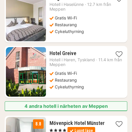
natt
Hotell i
Haselünne
·
12.7 km från
från
Meppen
1335
Gratis Wi-Fi
kr.
Restaurang
Cykeluthyrning
1
Hotel Greive
natt
Hotell i
Haren, Tyskland
·
11.4 km från
från
Meppen
1067
Gratis Wi-Fi
kr.
Restaurang
Cykeluthyrning
4 andra hotell i närheten av Meppen
Mövenpick Hotel Münster
8.8
2
, 4 Stjärnor
Lugnt läge