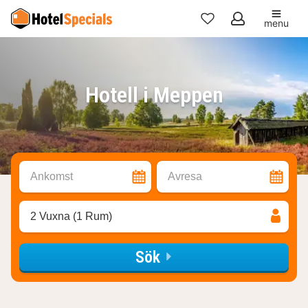
menu
Mina
favoriter
Hotell i Meppen
Ankomst
Avresa
2 Vuxna (1 Rum)
Sök