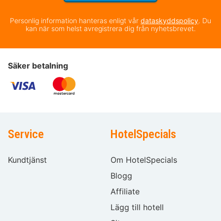
Personlig information hanteras enligt vår
dataskyddspolicy
. Du
kan när som helst avregistrera dig från nyhetsbrevet.
Säker betalning
Service
HotelSpecials
Kundtjänst
Om HotelSpecials
Blogg
Affiliate
Lägg till hotell