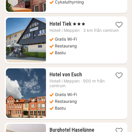
Cykeluthyrning
1
Hotel Tiek
, 3 Stjärnor
natt
Hotell i
Meppen
·
3 km från centrum
från
1251
Gratis Wi-Fi
kr.
Restaurang
Bastu
1
Hotel von Euch
natt
Hotell i
Meppen
·
900 m från
från
centrum
1267
Gratis Wi-Fi
kr.
Restaurang
Bastu
1
Burghotel Haselünne