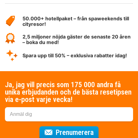
Om
HotelSpecials
50.000+ hotellpaket – från spaweekends till
cityresor!
2,5 miljoner nöjda gäster de senaste 20 åren
– boka du med!
Spara upp till 50% – exklusiva rabatter idag!
Ja, jag vill precis som 175 000 andra få
unika erbjudanden och de bästa resetipsen
via e-post varje vecka!
för nyhetsbrev
Prenumerera