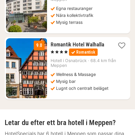
1090
Egna restauranger
kr.
Nära kollektivtrafik
Mysig terrass
2
Romantik Hotel Walhalla
9.0
nätter
, 4 Stjärnor
Romantisk
för
833
Hotell i
Osnabrück
·
68.4 km från
Meppen
kr.
Wellness & Massage
Mysig bar
Lugnt och centralt beläget
Letar du efter ett bra hotell i Meppen?
HotelSpecials har 6 hotell i Meppen som passar dina