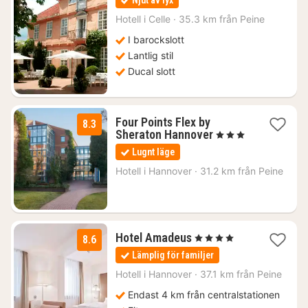
Njut av lyx
för
1861
Hotell i
Celle
·
35.3 km från Peine
kr.
I barockslott
Lantlig stil
Ducal slott
Four Points Flex by
8.3
1
Sheraton Hannover
, 3 Stjärnor
natt
Lugnt läge
från
1176
Hotell i
Hannover
·
31.2 km från Peine
kr.
1
Hotel Amadeus
, 4 Stjärnor
8.6
natt
Lämplig för familjer
från
1395
Hotell i
Hannover
·
37.1 km från Peine
kr.
Endast 4 km från centralstationen