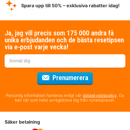
Spara upp till 50% – exklusiva rabatter idag!
Ja, jag vill precis som 175 000 andra få
unika erbjudanden och de bästa resetipsen
via e-post varje vecka!
för nyhetsbrev
Prenumerera
Personlig information hanteras enligt vår
dataskyddspolicy
. Du
kan när som helst avregistrera dig från nyhetsbrevet.
Säker betalning