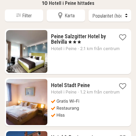
10
Hotell i Peine hittades
Filter
Karta
Peine Salzgitter Hotel by
1
Belvilla
, 3 Stjärnor
natt
Hotell i
Peine
·
2.1 km från centrum
från
814
kr.
1
Hotel Stadt Peine
natt
Hotell i
Peine
·
1.2 km från centrum
från
784
Gratis Wi-Fi
kr.
Restaurang
Hiss