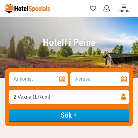
menu
Mina
favoriter
Hotell i Peine
Ankomst
Avresa
2 Vuxna (1 Rum)
Sök