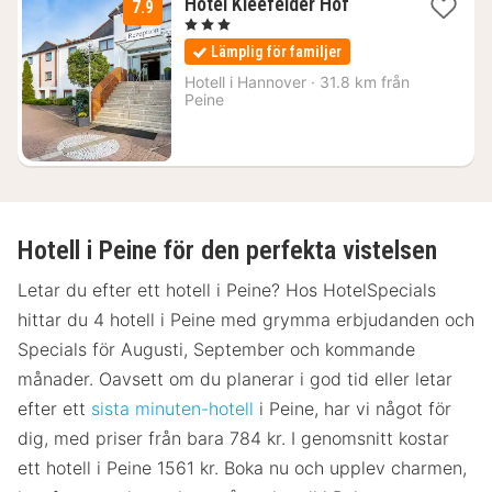
1
Hotel Kleefelder Hof
7.9
natt
, 3 Stjärnor
från
Lämplig för familjer
1053
kr.
Hotell i
Hannover
·
31.8 km från
Peine
Hotell i Peine för den perfekta vistelsen
Letar du efter ett hotell i Peine? Hos HotelSpecials
hittar du 4 hotell i Peine med grymma erbjudanden och
Specials för Augusti, September och kommande
månader. Oavsett om du planerar i god tid eller letar
efter ett
sista minuten-hotell
i Peine, har vi något för
dig, med priser från bara 784 kr. I genomsnitt kostar
ett hotell i Peine 1561 kr. Boka nu och upplev charmen,