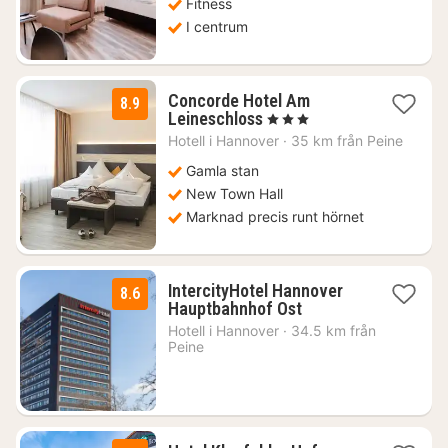
Fitness
I centrum
Concorde Hotel Am
8.9
3
Leineschloss
, 3 Stjärnor
nätter
Hotell i
Hannover
·
35 km från Peine
för
1171
Gamla stan
kr.
New Town Hall
Marknad precis runt hörnet
IntercityHotel Hannover
8.6
3
Hauptbahnhof Ost
nätter
Hotell i
Hannover
·
34.5 km från
för
Peine
621
kr.