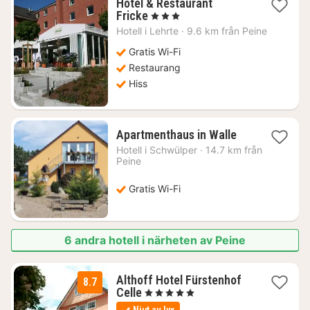
Hotel & Restaurant
1
Fricke
, 3 Stjärnor
natt
Hotell i
Lehrte
·
9.6 km från Peine
från
1383
Gratis Wi-Fi
kr.
Restaurang
Hiss
1
Apartmenthaus in Walle
natt
Hotell i
Schwülper
·
14.7 km från
från
Peine
830
kr.
Gratis Wi-Fi
6 andra hotell i närheten av Peine
Althoff Hotel Fürstenhof
8.7
3
Celle
, 5 Stjärnor
nätter