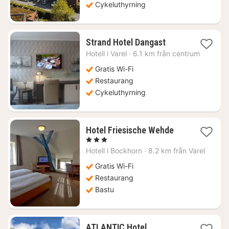
Cykeluthyrning
1
Strand Hotel Dangast
natt
Hotell i
Varel
·
6.1 km från centrum
från
1310
Gratis Wi-Fi
kr.
Restaurang
Cykeluthyrning
1
Hotel Friesische Wehde
natt
, 3 Stjärnor
från
Hotell i
Bockhorn
·
8.2 km från Varel
974
kr.
Gratis Wi-Fi
Restaurang
Bastu
ATLANTIC Hotel