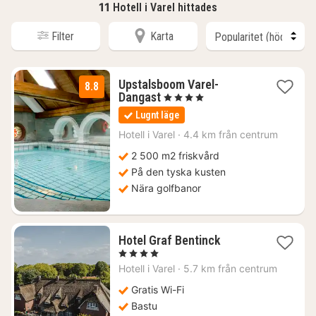
11
Hotell i Varel hittades
Filter
Karta
Upstalsboom Varel-
8.8
1
Dangast
, 4 Stjärnor
natt
Lugnt läge
från
1754
Hotell i
Varel
·
4.4 km från centrum
kr.
2 500 m2 friskvård
På den tyska kusten
Nära golfbanor
1
Hotel Graf Bentinck
natt
, 4 Stjärnor
från
Hotell i
Varel
·
5.7 km från centrum
1716
kr.
Gratis Wi-Fi
Bastu