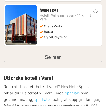
1
home Hotel
natt
Hotell i
Wilhelmshaven
·
14 km från
från
Varel
1097
Gratis Wi-Fi
kr.
Bastu
Cykeluthyrning
hotell och boenden
Se mer
Utforska hotell i Varel
Redo att boka ett hotell i Varel? Hos HotelSpecials
hittar du 11 alternativ i Varel, med
Specials
som
gourmetmiddag,
spa hotell
och gratis uppgraderingar,
från 858 kr per natt och ett genomsnittspris på 1981