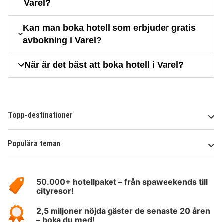
Varel?
Kan man boka hotell som erbjuder gratis
avbokning i Varel?
När är det bäst att boka hotell i Varel?
Topp-destinationer
Populära teman
Om
HotelSpecials
50.000+ hotellpaket – från spaweekends till
cityresor!
2,5 miljoner nöjda gäster de senaste 20 åren
– boka du med!