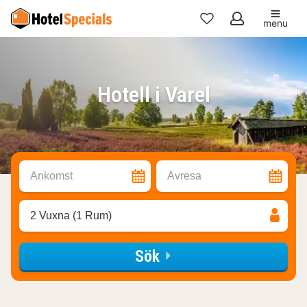
menu
Mina
favoriter
Hotell i Varel
Ankomst
Avresa
2 Vuxna (1 Rum)
Sök