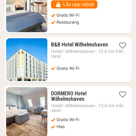
kr.
Lås upp rabatt
Gratis Wi-Fi
Restaurang
1
B&B Hotel Wilhelmshaven
natt
Hotell i
Wilhelmshaven
·
12.6 km från
från
Varel
858
kr.
Gratis Wi-Fi
DORMERO Hotel
1
Wilhelmshaven
natt
Hotell i
Wilhelmshaven
·
13.6 km från
från
Varel
932
Gratis Wi-Fi
kr.
Hiss