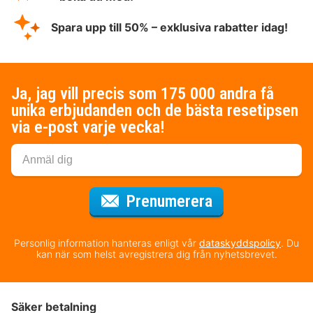
Spara upp till 50% – exklusiva rabatter idag!
Ja, jag vill precis som 175 000 andra få
unika erbjudanden och de bästa resetipsen
via e-post varje vecka!
för nyhetsbrev
Prenumerera
Personlig information hanteras enligt vår
dataskyddspolicy
. Du
kan när som helst avregistrera dig från nyhetsbrevet.
Säker betalning