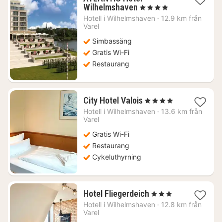
1
Wilhelmshaven
, 4 Stjärnor
natt
Hotell i
Wilhelmshaven
·
12.9 km från
från
Varel
1476
Simbassäng
kr.
Gratis Wi-Fi
Restaurang
1
City Hotel Valois
, 4 Stjärnor
natt
Hotell i
Wilhelmshaven
·
13.6 km från
från
Varel
1296
Gratis Wi-Fi
kr.
Restaurang
Cykeluthyrning
1
Hotel Fliegerdeich
, 3 Stjärnor
natt
Hotell i
Wilhelmshaven
·
12.8 km från
från
Varel
2295