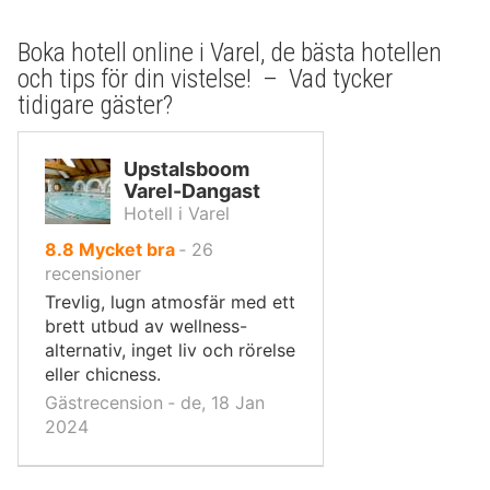
Boka hotell online i Varel, de bästa hotellen
och tips för din vistelse! – Vad tycker
tidigare gäster?
Upstalsboom
Varel-Dangast
Hotell i Varel
av
8.8
Mycket bra
‐
26
10,
recensioner
Trevlig, lugn atmosfär med ett
brett utbud av wellness-
alternativ, inget liv och rörelse
eller chicness.
Gästrecension ‐ de, 18 Jan
2024