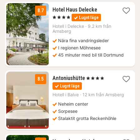
1
Hotel Haus Delecke
8.7
natt
, 4 Stjärnor
Lugnt läge
från
1461
Hotell i
Delecke
·
9.2 km från
Arnsberg
kr.
Nära fina vandringsleder
I regionen Möhnesee
45 minuter med bil till Dortmund
1
Antoniushütte
, 4 Stjärnor
8.5
natt
Lugnt läge
från
1568
Hotell i
Balve
·
12 km från Arnsberg
kr.
Neheim center
Sorpesee
Stalaktit grotta Reckenhöhle