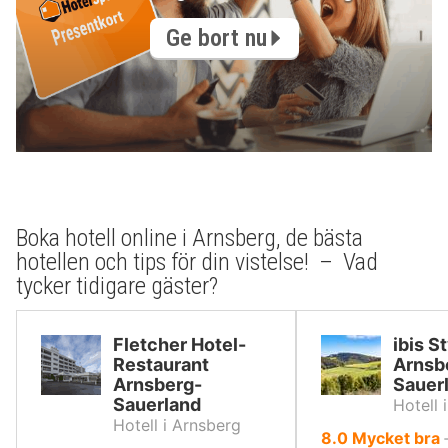
Ge bort nu
Boka hotell online i Arnsberg, de bästa
hotellen och tips för din vistelse! – Vad
tycker tidigare gäster?
Fletcher Hotel-
ibis S
Restaurant
Arnsb
Arnsberg-
Sauer
Sauerland
Hotell 
Hotell i Arnsberg
av
8.0
Mycket bra