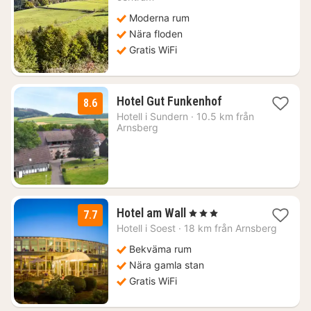
kr.
Moderna rum
Nära floden
Gratis WiFi
1
Hotel Gut Funkenhof
8.6
natt
Hotell i
Sundern
·
10.5 km från
från
Arnsberg
1042
kr.
1
Hotel am Wall
, 3 Stjärnor
7.7
natt
Hotell i
Soest
·
18 km från Arnsberg
från
898
Bekväma rum
kr.
Nära gamla stan
Gratis WiFi