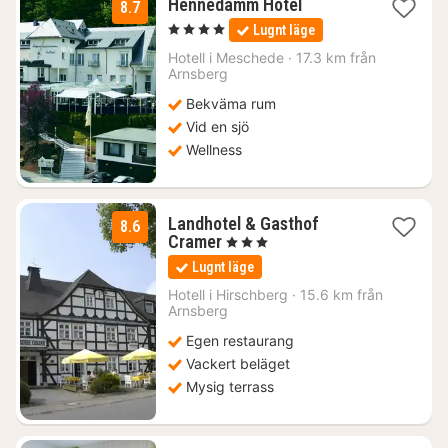
3
Hennedamm Hotel
8.7
nätter
, 4 Stjärnor
Lugnt läge
för
1202
Hotell i
Meschede
·
17.3 km från
Arnsberg
kr.
Bekväma rum
Vid en sjö
Wellness
Landhotel & Gasthof
8.6
1
Cramer
, 3 Stjärnor
natt
Lugnt läge
från
1261
Hotell i
Hirschberg
·
15.6 km från
Arnsberg
kr.
Egen restaurang
Vackert beläget
Mysig terrass