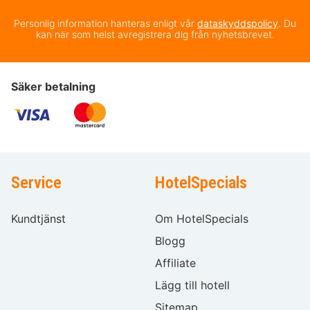
Personlig information hanteras enligt vår
dataskyddspolicy
. Du
kan när som helst avregistrera dig från nyhetsbrevet.
Säker betalning
Service
HotelSpecials
Kundtjänst
Om HotelSpecials
Blogg
Affiliate
Lägg till hotell
Sitemap