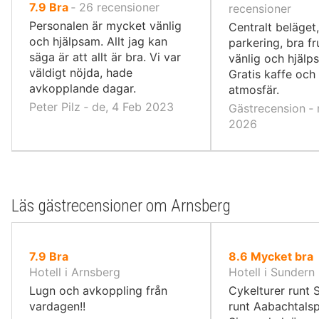
av
7.9
Bra
‐
26
recensioner
10,
recensioner
10,
Personalen är mycket vänlig
Centralt beläget
och hjälpsam. Allt jag kan
parkering, bra f
säga är att allt är bra. Vi var
vänlig och hjälp
väldigt nöjda, hade
Gratis kaffe och 
avkopplande dagar.
atmosfär.
Peter Pilz ‐ de, 4 Feb 2023
Gästrecension ‐ n
2026
Läs gästrecensioner om Arnsberg
av
av
7.9
Bra
8.6
Mycket bra
10,
10,
Hotell i Arnsberg
Hotell i Sundern
Lugn och avkoppling från
Cykelturer runt 
vardagen!!
runt Aabachtalsp