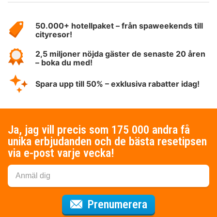
Om
HotelSpecials
50.000+ hotellpaket – från spaweekends till
cityresor!
2,5 miljoner nöjda gäster de senaste 20 åren
– boka du med!
Spara upp till 50% – exklusiva rabatter idag!
Ja, jag vill precis som 175 000 andra få
unika erbjudanden och de bästa resetipsen
via e-post varje vecka!
för nyhetsbrev
Prenumerera