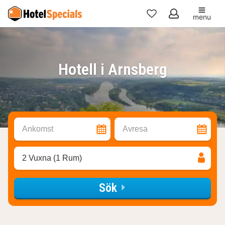
menu
Mina
favoriter
Hotell i Arnsberg
Ankomst
Avresa
2 Vuxna (1 Rum)
Sök