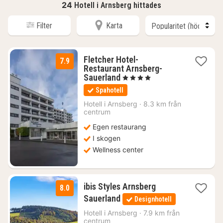
24
Hotell i Arnsberg hittades
Filter
Karta
Fletcher Hotel-
7.9
Restaurant Arnsberg-
1
Sauerland
, 4 Stjärnor
natt
Spahotell
från
1108
Hotell i
Arnsberg
·
8.3 km från
centrum
kr.
Egen restaurang
I skogen
Wellness center
ibis Styles Arnsberg
8.0
1
Sauerland
Designhotell
natt
från
Hotell i
Arnsberg
·
7.9 km från
centrum
976