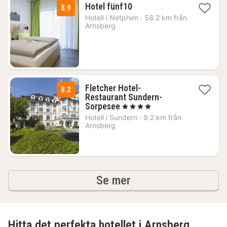
1
Hotel fünf10
8.9
natt
Hotell i
Netphen
·
58.2 km från
från
Arnsberg
1250
kr.
Fletcher Hotel-
8.2
Restaurant Sundern-
1
Sorpesee
, 4 Stjärnor
natt
Hotell i
Sundern
·
9.2 km från
från
Arnsberg
702
kr.
hotell och boenden
Se mer
Hitta det perfekta hotellet i Arnsberg