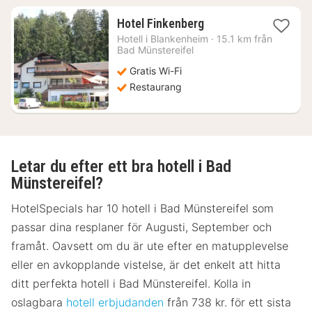
1
Hotel Finkenberg
natt
Hotell i
Blankenheim
·
15.1 km från
från
Bad Münstereifel
952
Gratis Wi-Fi
kr.
Restaurang
Letar du efter ett bra hotell i Bad
Münstereifel?
HotelSpecials har 10 hotell i Bad Münstereifel som
passar dina resplaner för Augusti, September och
framåt. Oavsett om du är ute efter en matupplevelse
eller en avkopplande vistelse, är det enkelt att hitta
ditt perfekta hotell i Bad Münstereifel. Kolla in
oslagbara
hotell erbjudanden
från 738 kr. för ett sista