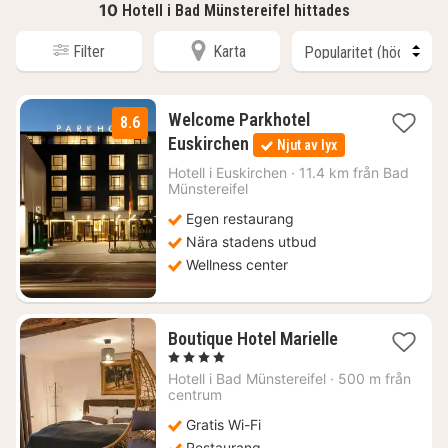
10
Hotell i Bad Münstereifel hittades
Filter
Karta
Welcome Parkhotel
8.6
1
Euskirchen
Njut av lyx
natt
från
Hotell i
Euskirchen
·
11.4 km från Bad
Münstereifel
3004
kr.
Egen restaurang
Nära stadens utbud
Wellness center
1
Boutique Hotel Marielle
natt
, 4 Stjärnor
från
Hotell i
Bad Münstereifel
·
500 m från
1407
centrum
kr.
Gratis Wi-Fi
Restaurang