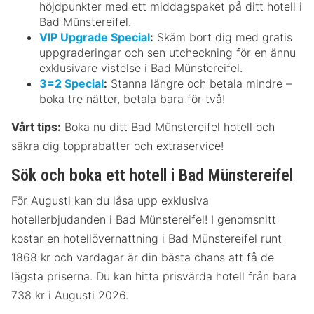
höjdpunkter med ett middagspaket på ditt hotell i
Bad Münstereifel.
VIP Upgrade Special
:
Skäm bort dig med gratis
uppgraderingar och sen utcheckning för en ännu
exklusivare vistelse i Bad Münstereifel.
3=2 Special
:
Stanna längre och betala mindre –
boka tre nätter, betala bara för två!
Vårt tips:
Boka nu ditt Bad Münstereifel hotell och
säkra dig topprabatter och extraservice!
Sök och boka ett hotell i Bad Münstereifel
För Augusti kan du låsa upp exklusiva
hotellerbjudanden i Bad Münstereifel! I genomsnitt
kostar en hotellövernattning i Bad Münstereifel runt
1868 kr och vardagar är din bästa chans att få de
lägsta priserna. Du kan hitta prisvärda hotell från bara
738 kr i Augusti 2026.