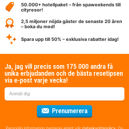
HotelSpecials
50.000+ hotellpaket – från spaweekends till
cityresor!
2,5 miljoner nöjda gäster de senaste 20 åren
– boka du med!
Spara upp till 50% – exklusiva rabatter idag!
Ja, jag vill precis som 175 000 andra få
unika erbjudanden och de bästa resetipsen
via e-post varje vecka!
för nyhetsbrev
Prenumerera
Personlig information hanteras enligt vår
dataskyddspolicy
. Du