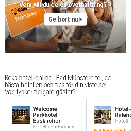
Vem vill du ge en övernattning?
Ge bort nu
Boka hotell online i Bad Münstereifel, de
bästa hotellen och tips för din vistelse! –
Vad tycker tidigare gäster?
Welcome
Hotel
Parkhotel
Rulan
Euskirchen
Hotell 
Hotell i Euskirchen
av
9.4
Fantastiskt