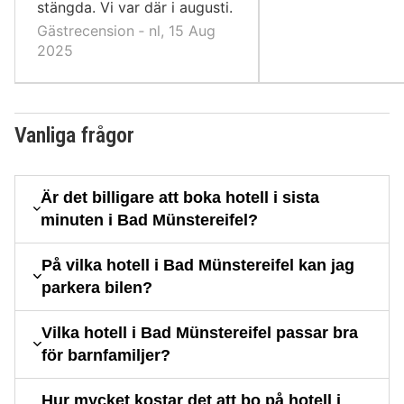
stängda. Vi var där i augusti.
Gästrecension ‐ nl, 15 Aug
2025
Vanliga frågor
Är det billigare att boka hotell i sista
minuten i Bad Münstereifel?
På vilka hotell i Bad Münstereifel kan jag
parkera bilen?
Vilka hotell i Bad Münstereifel passar bra
för barnfamiljer?
Hur mycket kostar det att bo på hotell i