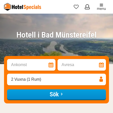
menu
Mina
favoriter
Hotell i Bad Münstereifel
Ankomst
Avresa
2 Vuxna (1 Rum)
Sök