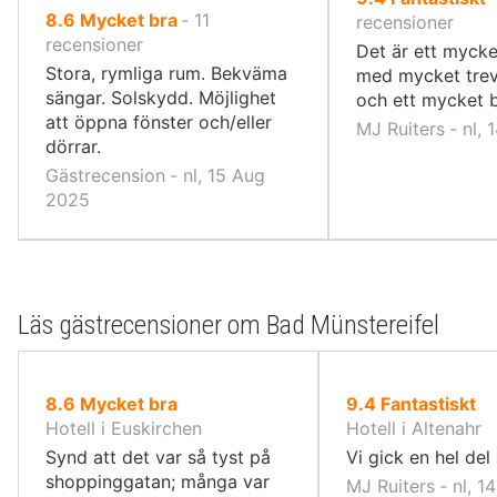
av
8.6
Mycket bra
‐
11
10,
recensioner
10,
recensioner
Det är ett mycke
Stora, rymliga rum. Bekväma
med mycket trev
sängar. Solskydd. Möjlighet
och ett mycket b
att öppna fönster och/eller
MJ Ruiters ‐ nl,
dörrar.
Gästrecension ‐ nl, 15 Aug
2025
Läs gästrecensioner om Bad Münstereifel
av
av
8.6
Mycket bra
9.4
Fantastiskt
10,
10,
Hotell i Euskirchen
Hotell i Altenahr
Synd att det var så tyst på
Vi gick en hel del 
shoppinggatan; många var
MJ Ruiters ‐ nl, 