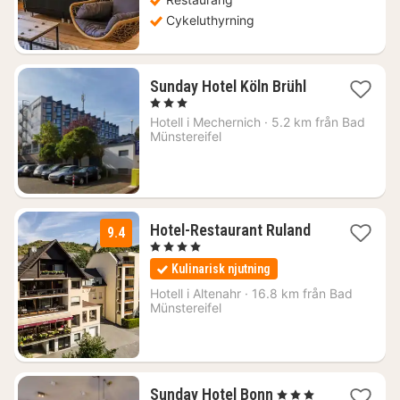
Cykeluthyrning
1
Sunday Hotel Köln Brühl
natt
, 3 Stjärnor
från
Hotell i
Mechernich
·
5.2 km från Bad
1033
Münstereifel
kr.
2
Hotel-Restaurant Ruland
9.4
nätter
, 4 Stjärnor
för
Kulinarisk njutning
1664
kr.
Hotell i
Altenahr
·
16.8 km från Bad
Münstereifel
1
Sunday Hotel Bonn
, 3 Stjärnor