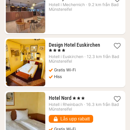
natt
Hotell i
Mechernich
·
9.2 km från Bad
från
Münstereifel
785
kr.
1
Design Hotel Euskirchen
natt
, 4 Stjärnor
från
Hotell i
Euskirchen
·
12.3 km från Bad
1287
Münstereifel
kr.
Gratis Wi-Fi
Hiss
1
Hotel Nord
, 3 Stjärnor
natt
Hotell i
Rheinbach
·
16.3 km från Bad
från
Münstereifel
858
kr.
Lås upp rabatt
Gratis Wi-Fi