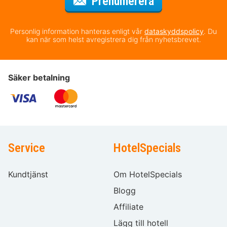
för nyhetsbrev
Prenumerera
Personlig information hanteras enligt vår
dataskyddspolicy
. Du
kan när som helst avregistrera dig från nyhetsbrevet.
Säker betalning
Service
HotelSpecials
Kundtjänst
Om HotelSpecials
Blogg
Affiliate
Lägg till hotell