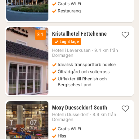
Gratis Wi-Fi
kr.
Restaurang
1
Kristallhotel Fettehenne
8.1
natt
Lugnt läge
från
760
Hotell i
Leverkusen
·
9.4 km från
Dormagen
kr.
Idealisk transportförbindelse
Ölträdgård och solterrass
Utflykter till Rhenish och
Bergisches Land
1
Moxy Duesseldorf South
natt
Hotell i
Düsseldorf
·
8.9 km från
från
Dormagen
713
Gratis Wi-Fi
kr.
Hiss