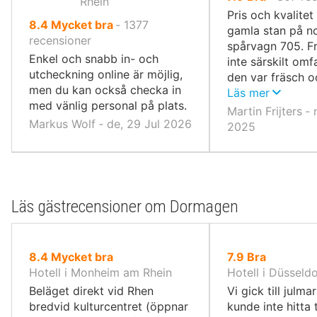
Rhein
10,
Pris och kvalite
av
8.4
Mycket bra
‐
1377
gamla stan på no
10,
recensioner
spårvagn 705. F
Enkel och snabb in- och
inte särskilt om
utcheckning online är möjlig,
den var fräsch o
men du kan också checka in
och utbudet var 
Läs mer
med vänlig personal på plats.
Martin Frijters ‐ 
Markus Wolf ‐ de, 29 Jul 2026
2025
Läs gästrecensioner om Dormagen
av
av
8.4
Mycket bra
7.9
Bra
10,
10,
Hotell i Monheim am Rhein
Hotell i Düsseld
Beläget direkt vid Rhen
Vi gick till julm
bredvid kulturcentret (öppnar
kunde inte hitta 