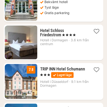
Bekvämt hotell
Tyst läge
Gratis parkering
Hotel Schloss
1
Friedestrom
, 4 Stjärnor
natt
Hotell i
Dormagen
·
3.6 km från
från
centrum
1942
kr.
TRIP INN Hotel Schumann
7.8
3
, 3 Stjärnor
Lugnt läge
nätter
för
Hotell i
Düsseldorf
·
9.1 km från
515
Dormagen
kr.