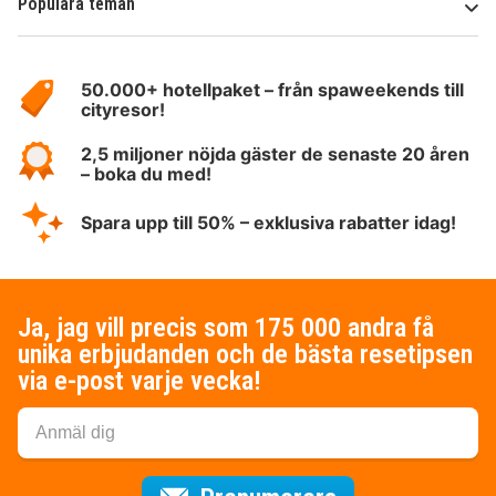
Populära teman
Om
HotelSpecials
50.000+ hotellpaket – från spaweekends till
cityresor!
2,5 miljoner nöjda gäster de senaste 20 åren
– boka du med!
Spara upp till 50% – exklusiva rabatter idag!
Ja, jag vill precis som 175 000 andra få
unika erbjudanden och de bästa resetipsen
via e-post varje vecka!