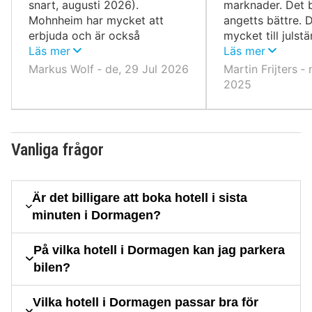
snart, augusti 2026).
marknader. Det 
Mohnheim har mycket att
angetts bättre. D
erbjuda och är också
mycket till julst
lättillgängligt mellan
Läs mer
man gick genom
Läs mer
Düsseldorf och Köln, vilket
Markus Wolf ‐ de, 29 Jul 2026
Martin Frijters ‐ 
gör dagsutflykter enkla.
2025
Vanliga frågor
Är det billigare att boka hotell i sista
minuten i Dormagen?
På vilka hotell i Dormagen kan jag parkera
bilen?
Vilka hotell i Dormagen passar bra för