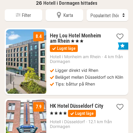
26
Hotell i Dormagen hittades
Filter
Karta
Hey Lou Hotel Monheim
8.4
2
am Rhein
, 3 Stjärnor
nätter
Lugnt läge
för
751
Hotell i
Monheim am Rhein
·
4 km från
Dormagen
kr.
Ligger direkt vid Rhen
Beläget mellan Düsseldorf och Köln
Tips: båttur på Rhen
1
HK Hotel Düsseldorf City
7.9
natt
, 4 Stjärnor
Lugnt läge
från
1151
Hotell i
Düsseldorf
·
12.1 km från
Dormagen
kr.