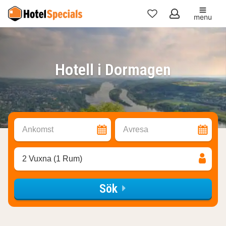
menu
Mina
favoriter
Hotell i Dormagen
Ankomst
Avresa
2 Vuxna (1 Rum)
Sök