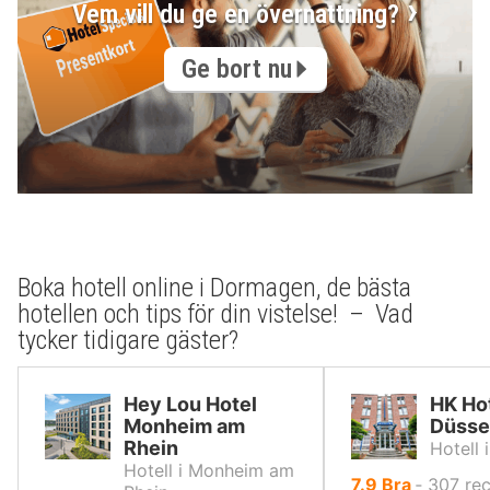
Vem vill du ge en övernattning?
Ge bort nu
Boka hotell online i Dormagen, de bästa
hotellen och tips för din vistelse! – Vad
tycker tidigare gäster?
Hey Lou Hotel
HK Ho
Monheim am
Düssel
Rhein
Hotell 
Hotell i Monheim am
av
7.9
Bra
‐
307
re