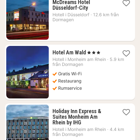
McDreams Hotel
1
Düsseldorf-City
natt
Hotell i
Düsseldorf
·
12.6 km från
från
Dormagen
614
kr.
1
Hotel Am Wald
, 3 Stjärnor
natt
Hotell i
Monheim am Rhein
·
5.9 km
från
från Dormagen
1287
Gratis Wi-Fi
kr.
Restaurang
Rumservice
Holiday Inn Express &
Suites Monheim Am
1
Rhein by IHG
natt
Hotell i
Monheim am Rhein
·
4.4 km
från
från Dormagen
713