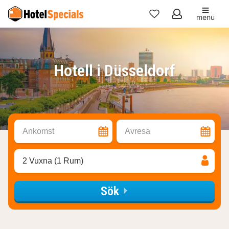
menu
Mina
favoriter
Hotell i Düsseldorf
Ankomst
Avresa
2 Vuxna (1 Rum)
Sök