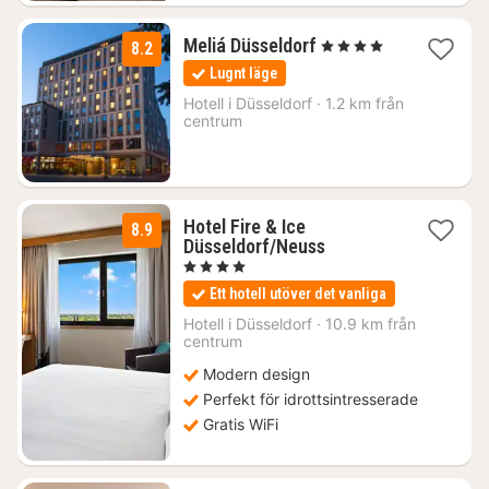
2
Meliá Düsseldorf
, 4 Stjärnor
8.2
nätter
Lugnt läge
för
1540
Hotell i
Düsseldorf
·
1.2 km från
centrum
kr.
Hotel Fire & Ice
8.9
1
Düsseldorf/Neuss
natt
, 4 Stjärnor
från
Ett hotell utöver det vanliga
1407
kr.
Hotell i
Düsseldorf
·
10.9 km från
centrum
Modern design
Perfekt för idrottsintresserade
Gratis WiFi