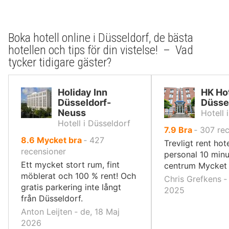
Boka hotell online i Düsseldorf, de bästa
hotellen och tips för din vistelse! – Vad
tycker tidigare gäster?
Holiday Inn
HK Ho
Düsseldorf-
Düssel
Neuss
Hotell 
Hotell i Düsseldorf
av
7.9
Bra
‐
307
re
av
8.6
Mycket bra
‐
427
10,
Trevligt rent hot
10,
recensioner
personal 10 minu
Ett mycket stort rum, fint
centrum Mycket 
möblerat och 100 % rent! Och
Chris Grefkens ‐ 
gratis parkering inte långt
2025
från Düsseldorf.
Anton Leijten ‐ de, 18 Maj
2026