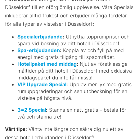
Düsseldorf till en oförglömlig upplevelse. Våra Specials
inkluderar alltid frukost och erbjuder många fördelar
för alla typer av vistelser i Düsseldorf:
Specialerbjudande
:
Utnyttja topprumpriser och
spara vid bokning av ditt hotell i Düsseldorf.
Spa-erbjudanden
:
Koppla av och fyll på med
energi med gratis tillgång till spaområdet.
Hotellpaket med middag
:
Njut av förstklassiga
måltider på ditt hotell i Düsseldorf med exklusiva
middagspaket du inte får missa!
VIP Upgrade Special
:
Upplev mer lyx med gratis
rumuppgraderingar och sen utcheckning för en
vistelse på högsta nivå.
3=2 Special
:
Stanna en natt gratis – betala för
två och stanna tre!
Vårt tips:
Vänta inte längre och säkra dig nu ett av
dessa hotell erbjudanden i Düsseldorf!