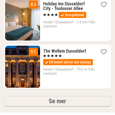
Holiday Inn Düsseldorf
8.3
2
City - Toulouser Allee
nätter
, 4 Stjärnor
Designhotell
för
1200
Hotell i
Düsseldorf
·
1.4 km från
centrum
kr.
2
The Wellem Dusseldorf
9.1
nätter
, 5 Stjärnor
för
Ett hotell utöver det vanliga
2230
kr.
Hotell i
Düsseldorf
·
750 m från
centrum
hotell och boenden
Se mer