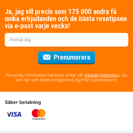
Ja, jag vill precis som 175 000 andra få
unika erbjudanden och de bästa resetipsen
via e-post varje vecka!
för nyhetsbrev
Prenumerera
Personlig information hanteras enligt vår
dataskyddspolicy
. Du
kan när som helst avregistrera dig från nyhetsbrevet.
Säker betalning