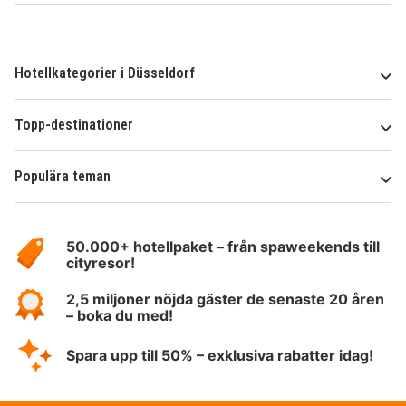
Hotellkategorier i Düsseldorf
Topp-destinationer
Populära teman
Om
HotelSpecials
50.000+ hotellpaket – från spaweekends till
cityresor!
2,5 miljoner nöjda gäster de senaste 20 åren
– boka du med!
Spara upp till 50% – exklusiva rabatter idag!