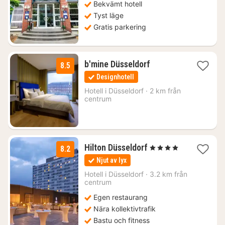
Bekvämt hotell
Tyst läge
Gratis parkering
2
b'mine Düsseldorf
8.5
nätter
Designhotell
för
872
Hotell i
Düsseldorf
·
2 km från
centrum
kr.
1
Hilton Düsseldorf
, 4 Stjärnor
8.2
natt
Njut av lyx
från
1011
Hotell i
Düsseldorf
·
3.2 km från
centrum
kr.
Egen restaurang
Nära kollektivtrafik
Bastu och fitness