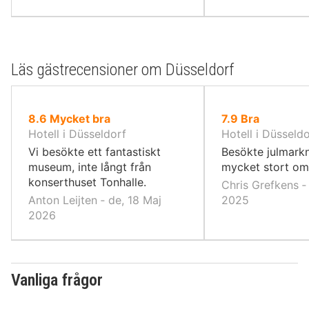
Läs gästrecensioner om Düsseldorf
av
av
8.6
Mycket bra
7.9
Bra
10,
10,
Hotell i Düsseldorf
Hotell i Düsseld
Vi besökte ett fantastiskt
Besökte julmarkn
museum, inte långt från
mycket stort o
konserthuset Tonhalle.
Chris Grefkens ‐ 
Anton Leijten ‐ de, 18 Maj
2025
2026
Vanliga frågor