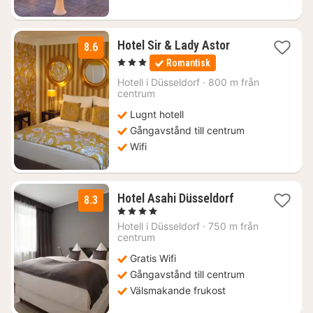
1
Hotel Sir & Lady Astor
8.6
natt
, 3 Stjärnor
Romantisk
från
943
Hotell i
Düsseldorf
·
800 m från
centrum
kr.
Lugnt hotell
Gångavstånd till centrum
Wifi
1
Hotel Asahi Düsseldorf
8.3
natt
, 4 Stjärnor
från
Hotell i
Düsseldorf
·
750 m från
1197
centrum
kr.
Gratis Wifi
Gångavstånd till centrum
Välsmakande frukost