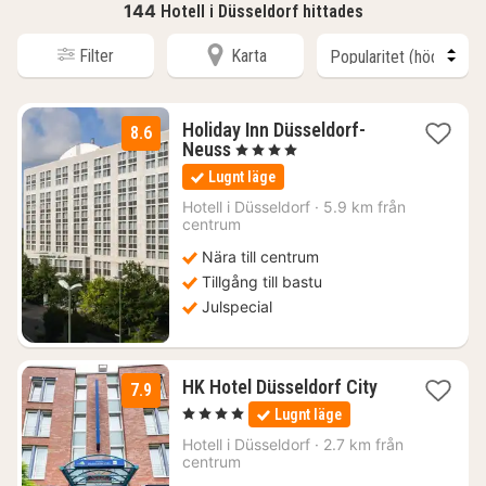
144
Hotell i Düsseldorf hittades
Filter
Karta
Holiday Inn Düsseldorf-
8.6
2
Neuss
, 4 Stjärnor
nätter
Lugnt läge
för
751
Hotell i
Düsseldorf
·
5.9 km från
centrum
kr.
Nära till centrum
Tillgång till bastu
Julspecial
1
HK Hotel Düsseldorf City
7.9
natt
, 4 Stjärnor
Lugnt läge
från
1151
Hotell i
Düsseldorf
·
2.7 km från
centrum
kr.