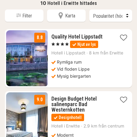
10
Hotell i Erwitte hittades
Filter
Karta
2
Quality Hotel Lippstadt
8.8
nätter
, 4 Stjärnor
Njut av lyx
för
807
Hotell i
Lippstadt
·
8 km från Erwitte
kr.
Rymliga rum
Vid floden Lippe
Mysig biergarten
Design Budget Hotel
9.0
salinenparc Bad
1
Westernkotten
natt
Designhotell
från
1328
Hotell i
Erwitte
·
2.9 km från centrum
kr.
Modernt