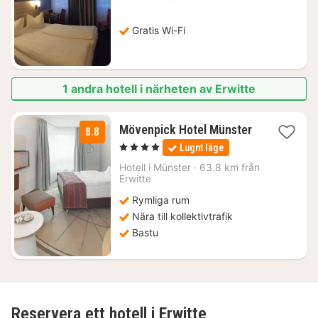
från
750
kr.
Gratis Wi-Fi
1 andra hotell i närheten av Erwitte
Mövenpick Hotel Münster
8.8
2
, 4 Stjärnor
Lugnt läge
nätter
för
Hotell i
Münster
·
63.8 km från
1655
Erwitte
kr.
Rymliga rum
Nära till kollektivtrafik
Bastu
Reservera ett hotell i Erwitte