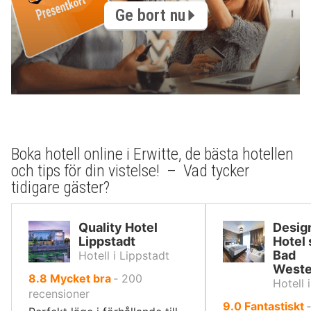
Ge bort nu
Boka hotell online i Erwitte, de bästa hotellen
och tips för din vistelse! – Vad tycker
tidigare gäster?
Quality Hotel
Desig
Lippstadt
Hotel 
Bad
Hotell i Lippstadt
Weste
av
8.8
Mycket bra
‐
200
Hotell 
10,
recensioner
av
9.0
Fantastiskt