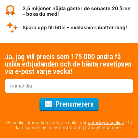
2,5 miljoner nöjda gäster de senaste 20 åren
– boka du med!
Spara upp till 50% – exklusiva rabatter idag!
Ja, jag vill precis som 175 000 andra få
unika erbjudanden och de bästa resetipsen
via e-post varje vecka!
för nyhetsbrev
Prenumerera
Personlig information hanteras enligt vår
dataskyddspolicy
. Du
kan när som helst avregistrera dig från nyhetsbrevet.