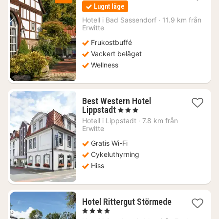
natt
Lugnt läge
från
1435
Hotell i
Bad Sassendorf
·
11.9 km från
Erwitte
kr.
Frukostbuffé
Vackert beläget
Wellness
Best Western Hotel
1
Lippstadt
, 3 Stjärnor
natt
Hotell i
Lippstadt
·
7.8 km från
från
Erwitte
1128
Gratis Wi-Fi
kr.
Cykeluthyrning
Hiss
1
Hotel Rittergut Störmede
natt
, 4 Stjärnor
från