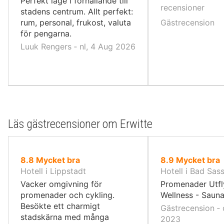
Perfekt läge i förhållande till
10,
recensioner
stadens centrum. Allt perfekt:
rum, personal, frukost, valuta
Gästrecension
för pengarna.
Luuk Rengers ‐ nl, 4 Aug 2026
Läs gästrecensioner om Erwitte
av
av
8.8
Mycket bra
8.9
Mycket bra
10,
10,
Hotell i Lippstadt
Hotell i Bad Sas
Vacker omgivning för
Promenader Utfly
promenader och cykling.
Wellness - Saun
Besökte ett charmigt
Gästrecension ‐ 
stadskärna med många
2023