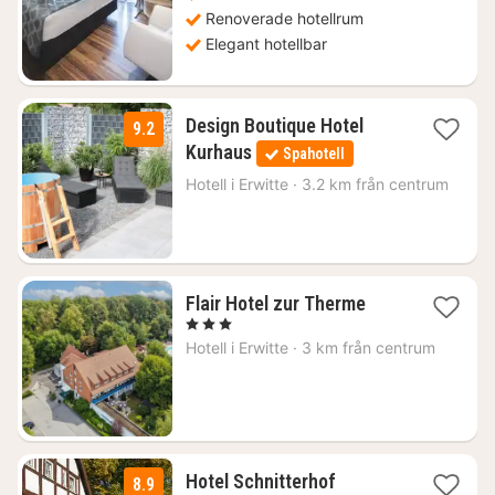
Renoverade hotellrum
Elegant hotellbar
Design Boutique Hotel
9.2
1
Kurhaus
Spahotell
natt
från
Hotell i
Erwitte
·
3.2 km från centrum
1602
kr.
1
Flair Hotel zur Therme
natt
, 3 Stjärnor
från
Hotell i
Erwitte
·
3 km från centrum
1681
kr.
1
Hotel Schnitterhof
8.9