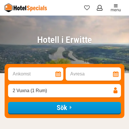
menu
Mina
favoriter
Hotell i Erwitte
Ankomst
Avresa
2 Vuxna (1 Rum)
Sök