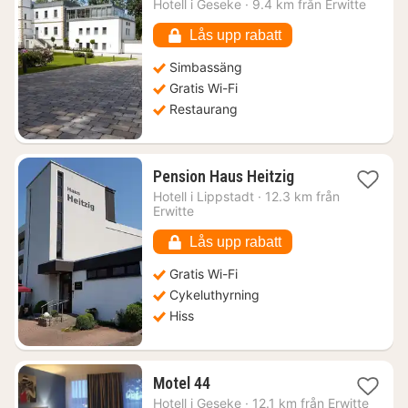
Hotell i
Geseke
·
9.4 km från Erwitte
1575
kr.
Lås upp rabatt
Simbassäng
Gratis Wi-Fi
Restaurang
1
Pension Haus Heitzig
natt
Hotell i
Lippstadt
·
12.3 km från
från
Erwitte
730
kr.
Lås upp rabatt
Gratis Wi-Fi
Cykeluthyrning
Hiss
1
Motel 44
natt
Hotell i
Geseke
·
12.1 km från Erwitte