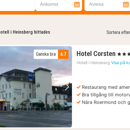
Ankomst
Avresa
otell i Heinsberg hittades
Sortera efte
1
Hotel Corsten
Ganska bra
6.7
, 3 Stjär
natt
Hotell i
Heinsberg
Visa på k
från
130
kr.
Restaurang med ameri
Föregående bild
Nästa bild
Bra tillgång till moto
Nära Roermond och gr