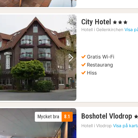
1
City Hotel
, 3 Stjärnor
natt
Hotell i
Geilenkirchen
Visa p
från
1027
kr.
Gratis Wi-Fi
Föregående bild
Nästa bild
Restaurang
Hiss
1
Boshotel Vlodrop
Mycket bra
8.1
, 
n
Hotell i
Vlodrop
Visa på kart
f
1