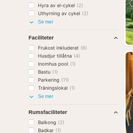
Hyra av el-cykel
(2)
Uthyrning av cykel
(2)
Hotelltillägg
Se mer
Faciliteter
Frukost inkluderat
(6)
Husdjur tillåtna
(4)
Inomhus pool
(1)
Bastu
(1)
Parkering
(11)
Träningslokal
(1)
Faciliteter
Se mer
Rumsfaciliteter
Balkong
(2)
Badkar
(1)