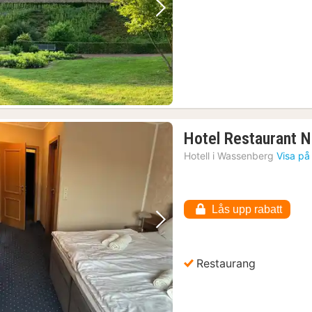
Föregående bild
Nästa bild
Hotel Restaurant N
Hotell i
Wassenberg
Visa på
Lås upp rabatt
Föregående bild
Nästa bild
Restaurang