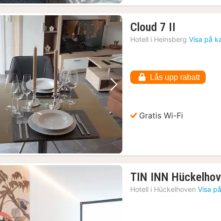
1
Cloud 7 II
natt
Hotell i
Heinsberg
Visa på k
från
1102
kr.
Lås upp rabatt
Föregående bild
Nästa bild
Gratis Wi-Fi
TIN INN Hückelho
Hotell i
Hückelhoven
Visa p