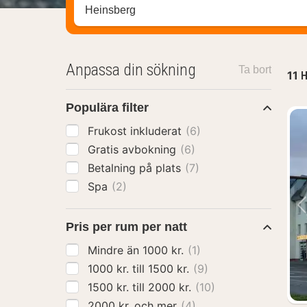
Sök efter hotell, område eller stad
Anpassa din sökning
Ta bort
11
H
Populära filter
Frukost inkluderat
(6)
Gratis avbokning
(6)
Betalning på plats
(7)
Spa
(2)
Pris per rum per natt
Mindre än 1000 kr.
(1)
1000 kr. till 1500 kr.
(9)
1500 kr. till 2000 kr.
(10)
2000 kr. och mer
(4)