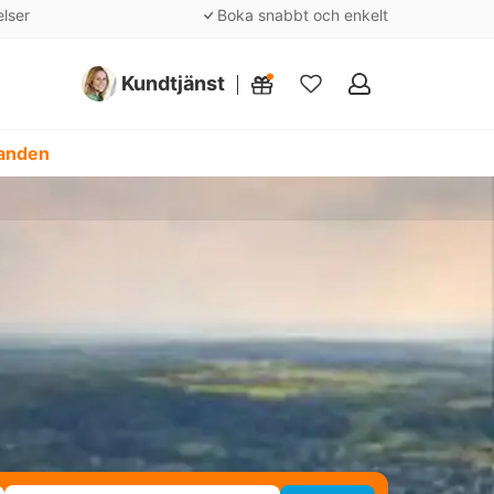
elser
Boka snabbt och enkelt
Kundtjänst
Mina
favoriter
danden