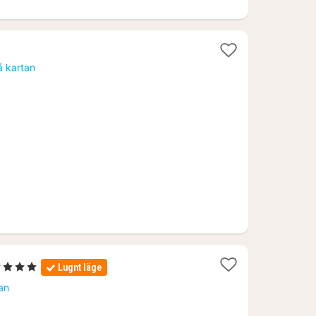
å kartan
4 Stjärnor
Lugnt läge
att
an
rån
568