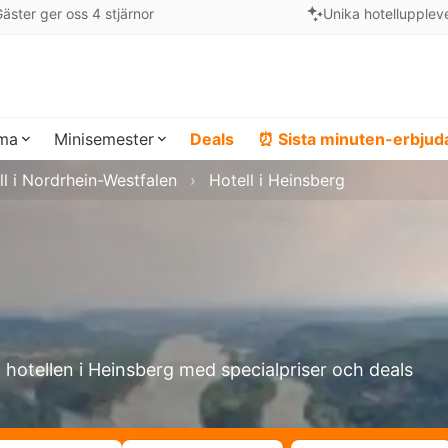
äster ger oss 4 stjärnor
Unika hotellupplev
ema
Minisemester
Deals
⏰ Sista minuten-erbju
ll i Nordrhein-Westfalen
Hotell i Heinsberg
a hotellen i Heinsberg med specialpriser och deals