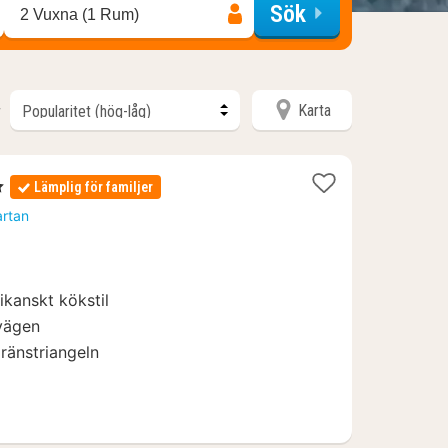
Sök
2 Vuxna (1 Rum)
Karta
r
nor
Lämplig för familjer
artan
5
kanskt kökstil
rvägen
änstriangeln