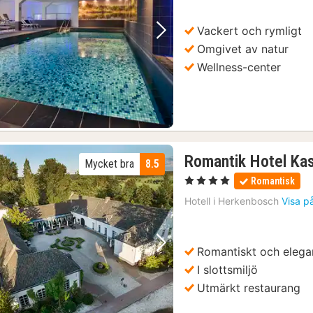
k
Vackert och rymligt
Föregående bild
Nästa bild
Omgivet av natur
Wellness-center
Romantik Hotel Ka
Mycket bra
8.5
, 4 Stjärnor
Romantisk
Hotell i
Herkenbosch
Visa p
Romantiskt och elega
Föregående bild
Nästa bild
I slottsmiljö
Utmärkt restaurang