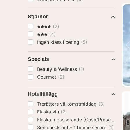
Stjärnor
4 Stjärnor
(2)
3 Stjärnor
(4)
Ingen klassificering
(5)
Specials
Beauty & Wellness
(1)
Gourmet
(2)
Hotelltillägg
Trerätters välkomstmiddag
(3)
Flaska vin
(2)
Flaska mousserande (Cava/Prosecco)
(2)
Sen check out - 1 timme senare
(1)