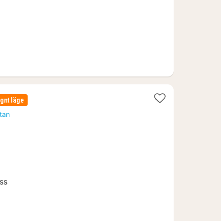
gnt läge
rtan
ss