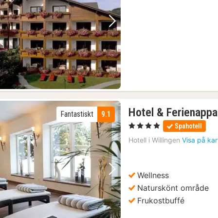
Föregående bild
Nästa bild
Hotel & Ferienapp
Fantastiskt
9.1
, 4 Stjärnor
Spahotell
Hotell i
Willingen
Visa på ka
Wellness
Föregående bild
Nästa bild
Naturskönt område
Frukostbuffé