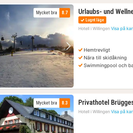
Urlaubs- und Welln
Mycket bra
8.7
Lugnt läge
Hotell i
Willingen
Visa på ka
Hemtrevligt
Föregående bild
Nästa bild
Nära till skidåkning
Swimmingpool och b
Privathotel Brügge
Mycket bra
8.3
Hotell i
Willingen
Visa på ka