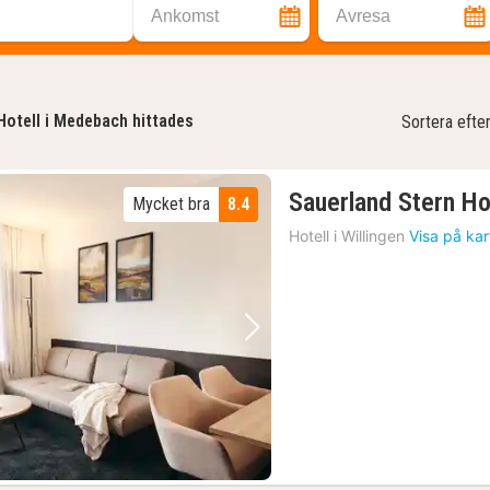
Ankomst
Avresa
Hotell i Medebach hittades
Sortera efte
Sauerland Stern Ho
Mycket bra
8.4
Hotell i
Willingen
Visa på ka
Föregående bild
Nästa bild