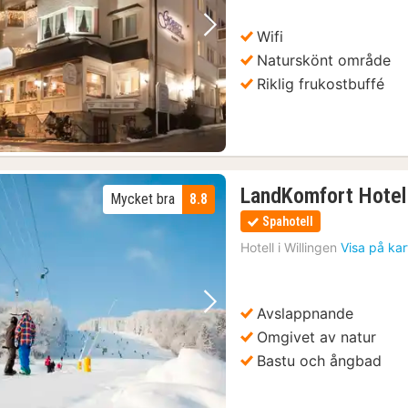
Wifi
Föregående bild
Nästa bild
Naturskönt område
Riklig frukostbuffé
LandKomfort Hotel
Mycket bra
8.8
Spahotell
Hotell i
Willingen
Visa på ka
Avslappnande
Föregående bild
Nästa bild
Omgivet av natur
Bastu och ångbad