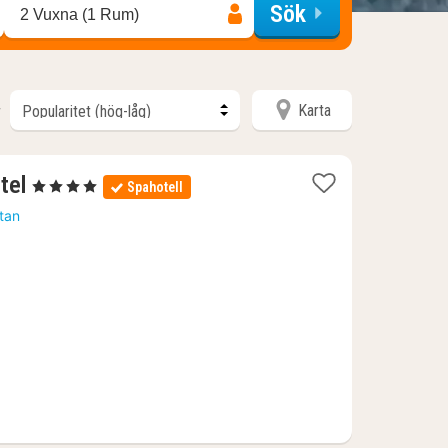
Sök
2 Vuxna (1 Rum)
Karta
r
2
tel
, 4 Stjärnor
Spahotell
nätter
rtan
för
1207
kr.