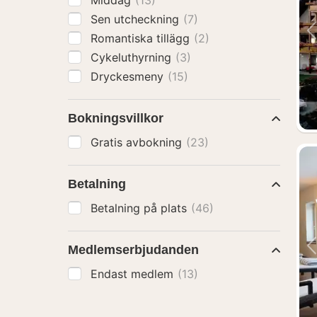
Middag
(13)
Sen utcheckning
(7)
Romantiska tillägg
(2)
Cykeluthyrning
(3)
Dryckesmeny
(15)
Bokningsvillkor
Gratis avbokning
(23)
Betalning
Betalning på plats
(46)
Medlemserbjudanden
Endast medlem
(13)