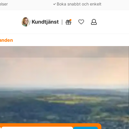
elser
Boka snabbt och enkelt
Kundtjänst
Mina
favoriter
danden