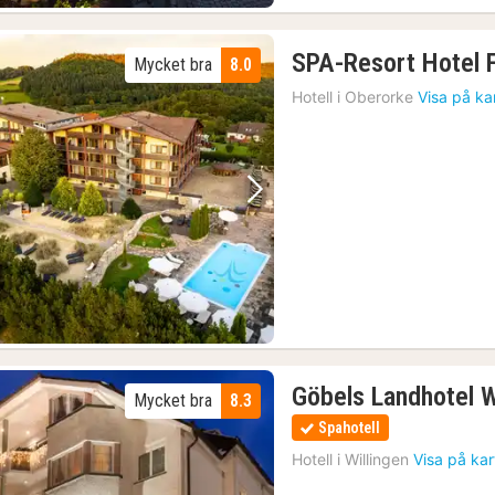
SPA-Resort Hotel 
Mycket bra
8.0
Hotell i
Oberorke
Visa på ka
Föregående bild
Nästa bild
Göbels Landhotel W
Mycket bra
8.3
Spahotell
Hotell i
Willingen
Visa på ka