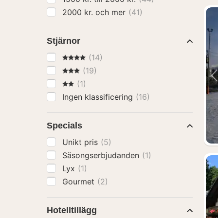
2000 kr. och mer
(41)
Stjärnor
4 Stjärnor
(14)
3 Stjärnor
(19)
2 Stjärnor
(1)
Ingen klassificering
(16)
Specials
Unikt pris
(5)
Säsongserbjudanden
(1)
Lyx
(1)
Gourmet
(2)
Hotelltillägg