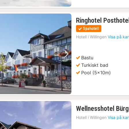
Ringhotel Posthote
Spahotell
Hotell i
Willingen
Visa på ka
Bastu
Föregående bild
Nästa bild
Turkiskt bad
Pool (5x10m)
Wellnesshotel Bür
Hotell i
Willingen
Visa på ka