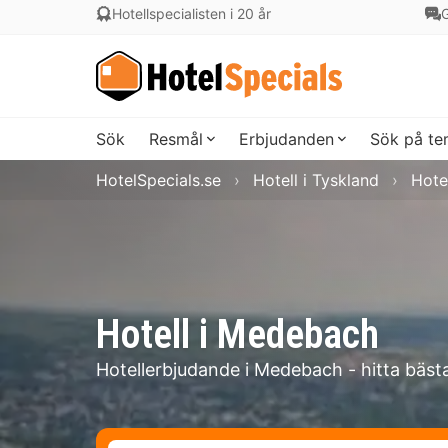
Hotellspecialisten i 20 år
G
Sök
Resmål
Erbjudanden
Sök på t
HotelSpecials.se
Hotell i Tyskland
Hote
Hotell i Medebach
Hotellerbjudande i Medebach - hitta bäst