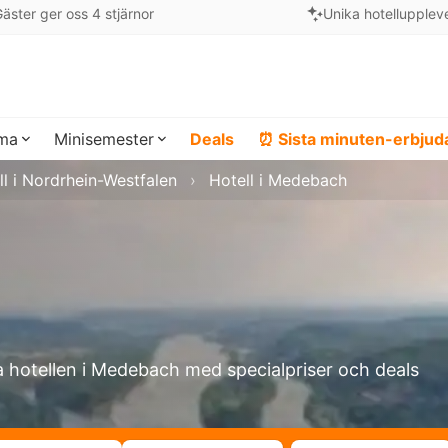
äster ger oss 4 stjärnor
Unika hotellupplev
ema
Minisemester
Deals
⏰ Sista minuten-erbju
ll i Nordrhein-Westfalen
Hotell i Medebach
a hotellen i Medebach med specialpriser och deals