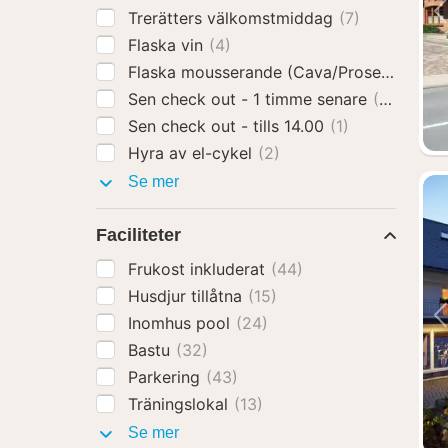
Trerätters välkomstmiddag
(7)
Flaska vin
(4)
Flaska mousserande (Cava/Prosecco)
(11)
Sen check out - 1 timme senare
(2)
Sen check out - tills 14.00
(1)
Hyra av el-cykel
(2)
Hotelltillägg
Se mer
Faciliteter
Frukost inkluderat
(44)
Husdjur tillåtna
(15)
Inomhus pool
(24)
Bastu
(32)
Parkering
(43)
Träningslokal
(13)
Faciliteter
Se mer