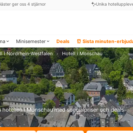
äster ger oss 4 stjärnor
Unika hotellupplev
ema
Minisemester
Deals
⏰ Sista minuten-erbju
ll i Nordrhein-Westfalen
Hotell i Monschau
a hotellen i Monschau med specialpriser och deals