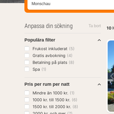
Sök efter hotell, område eller stad
Anpassa din sökning
Ta bort
10
Populära filter
Frukost inkluderat
(5)
Gratis avbokning
(4)
Betalning på plats
(8)
Spa
(1)
Pris per rum per natt
Mindre än 1000 kr.
(1)
1000 kr. till 1500 kr.
(6)
1500 kr. till 2000 kr.
(8)
2000 kr. och mer
(7)