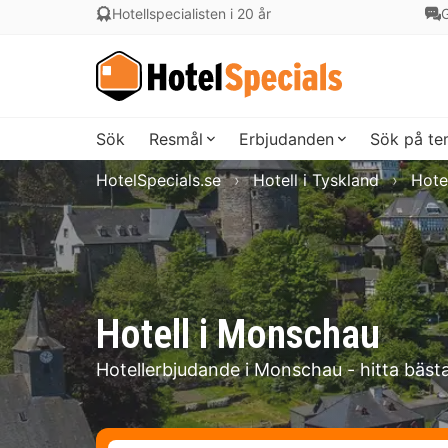
Hotellspecialisten i 20 år
G
Sök
Resmål
Erbjudanden
Sök på t
HotelSpecials.se
Hotell i Tyskland
Hote
Hotell i Monschau
Hotellerbjudande i Monschau - hitta bäst