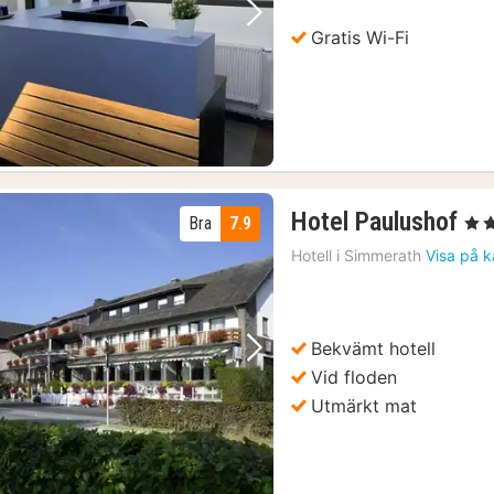
Föregående bild
Nästa bild
Gratis Wi-Fi
1
Hotel Paulushof
Bra
7.9
, 3 S
na
Hotell i
Simmerath
Visa på k
fr
14
kr.
Bekvämt hotell
Föregående bild
Nästa bild
Vid floden
Utmärkt mat