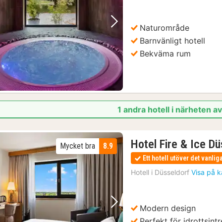
Naturområde
Föregående bild
Nästa bild
Barnvänligt hotell
Bekväma rum
1 andra hotell i närheten 
Hotel Fire & Ice D
Mycket bra
8.9
Ett hotell utöver det vanlig
Hotell i
Düsseldorf
Visa på k
Modern design
Föregående bild
Nästa bild
Perfekt för idrottsint