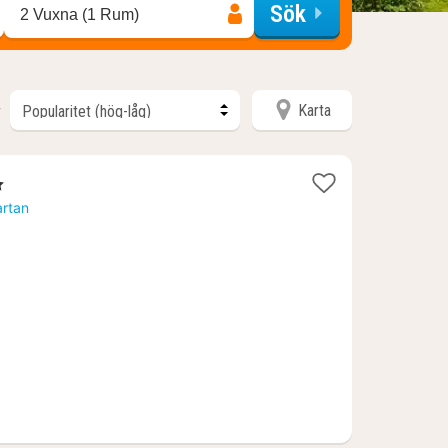
Sök
2 Vuxna (1 Rum)
Karta
r
nor
artan
0