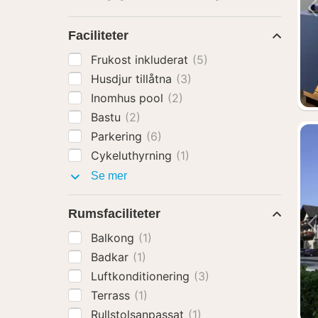
Faciliteter
Frukost inkluderat
(5)
Husdjur tillåtna
(3)
Inomhus pool
(2)
Bastu
(2)
Parkering
(6)
Cykeluthyrning
(1)
Faciliteter
Se mer
Rumsfaciliteter
Balkong
(1)
Badkar
(1)
Luftkonditionering
(3)
Terrass
(1)
Rullstolsanpassat
(1)