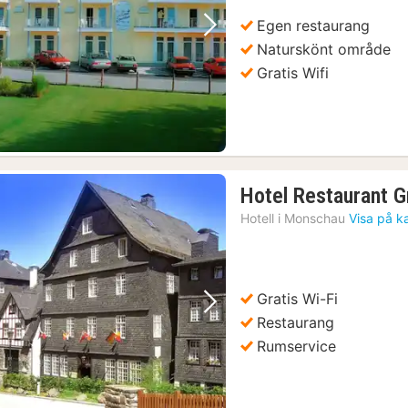
kr.
Egen restaurang
Föregående bild
Nästa bild
Naturskönt område
Gratis Wifi
Hotel Restaurant G
Hotell i
Monschau
Visa på k
Gratis Wi-Fi
Föregående bild
Nästa bild
Restaurang
Rumservice