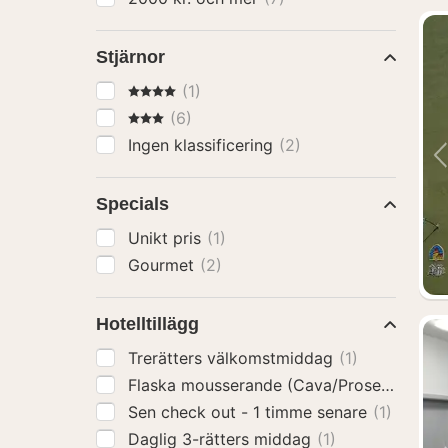
Stjärnor
4 Stjärnor
(1)
3 Stjärnor
(6)
Ingen klassificering
(2)
Specials
Unikt pris
(1)
Gourmet
(2)
Hotelltillägg
Trerätters välkomstmiddag
(1)
Flaska mousserande (Cava/Prosecco)
(1)
Sen check out - 1 timme senare
(1)
Daglig 3-rätters middag
(1)