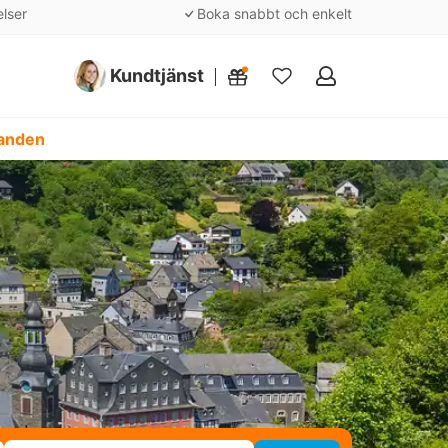
elser
Boka snabbt och enkelt
Kundtjänst
Mina
favoriter
danden