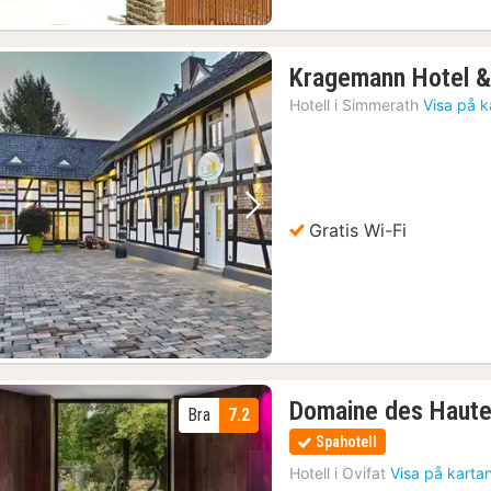
Kragemann Hotel &
Hotell i
Simmerath
Visa på k
Föregående bild
Nästa bild
Gratis Wi-Fi
Domaine des Haute
Bra
7.2
Spahotell
Hotell i
Ovifat
Visa på karta