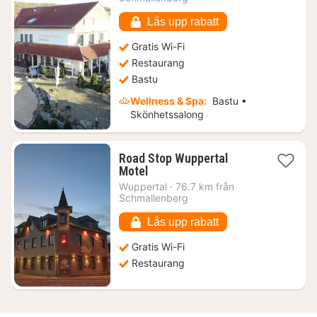
kr.
Lås upp rabatt
Gratis Wi-Fi
Restaurang
Bastu
Wellness & Spa:
Bastu •
Skönhetssalong
Road Stop Wuppertal
1
Motel
natt
Wuppertal
·
76.7 km från
från
Schmallenberg
1295
kr.
Lås upp rabatt
Gratis Wi-Fi
Restaurang