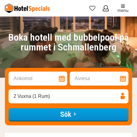
menu
Mina
favoriter
Boka hotell med bubbelpool på
rummet i Schmallenberg
Ankomst
Avresa
2 Vuxna (1 Rum)
Sök