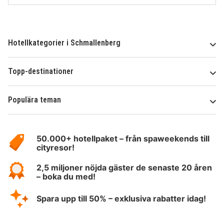
Hotellkategorier i Schmallenberg
Topp-destinationer
Populära teman
Om
HotelSpecials
50.000+ hotellpaket – från spaweekends till
cityresor!
2,5 miljoner nöjda gäster de senaste 20 åren
– boka du med!
Spara upp till 50% – exklusiva rabatter idag!