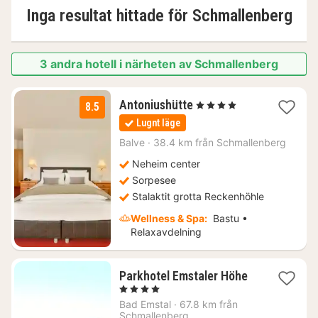
Inga resultat hittade för
Schmallenberg
3 andra hotell i närheten av Schmallenberg
1
Antoniushütte
, 4 Stjärnor
8.5
natt
Lugnt läge
från
3737
Balve
·
38.4 km från Schmallenberg
kr.
Neheim center
Sorpesee
Stalaktit grotta Reckenhöhle
Wellness & Spa:
Bastu •
Relaxavdelning
1
Parkhotel Emstaler Höhe
natt
, 4 Stjärnor
från
Bad Emstal
·
67.8 km från
1561
Schmallenberg