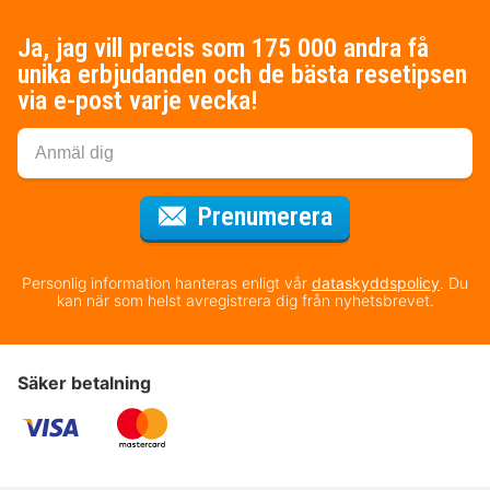
Ja, jag vill precis som 175 000 andra få
unika erbjudanden och de bästa resetipsen
via e-post varje vecka!
för nyhetsbrev
Prenumerera
Personlig information hanteras enligt vår
dataskyddspolicy
. Du
kan när som helst avregistrera dig från nyhetsbrevet.
Säker betalning