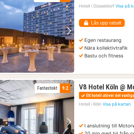
n
Hotell i
Düsseldorf
Visa på k
f
1
Lås upp rabatt
k
Föregående bild
Nästa bild
Egen restaurang
Nära kollektivtrafik
Bastu och fitness
V8 Hotel Köln @ M
Fantastiskt
9.2
Ett hotell utöver det vanlig
Hotell i
Köln
Visa på kartan
I anslutning till Moto
Föregående bild
Nästa bild
20 min med bil från 