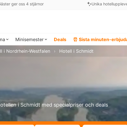
äster ger oss 4 stjärnor
Unika hotellupplev
ema
Minisemester
Deals
⏰ Sista minuten-erbju
ll i Nordrhein-Westfalen
Hotell i Schmidt
hotellen i Schmidt med specialpriser och deals