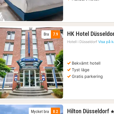
HK Hotel Düsseldor
Bra
7.9
Hotell i
Düsseldorf
Visa på k
Bekvämt hotell
Föregående bild
Nästa bild
Tyst läge
Gratis parkering
1
Hilton Düsseldorf
Mycket bra
8.2
, 