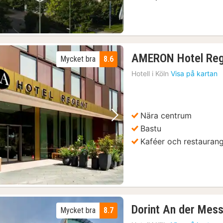
AMERON Hotel Reg
Mycket bra
8.6
Hotell i
Köln
Visa på kartan
Nära centrum
Föregående bild
Nästa bild
Bastu
Kaféer och restauran
Dorint An der Mess
Mycket bra
8.7