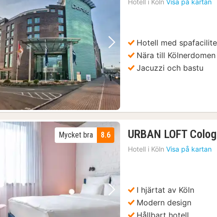
Hotell i
Köln
Visa på kartan
Hotell med spafacilite
Föregående bild
Nästa bild
Nära till Kölnerdomen
Jacuzzi och bastu
URBAN LOFT Colog
Mycket bra
8.6
Hotell i
Köln
Visa på kartan
I hjärtat av Köln
Föregående bild
Nästa bild
Modern design
Hållbart hotell