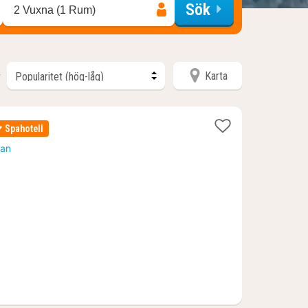
Sök
2 Vuxna (1 Rum)
Karta
r
Spahotell
tan