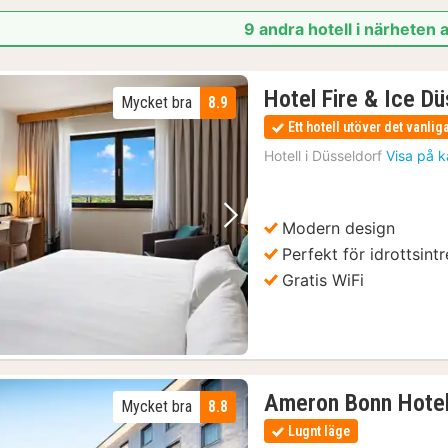
9 andra hotell i närheten 
Hotel Fire & Ice D
Mycket bra
8.9
Ett hotell utöver det vanlig
Hotell i
Düsseldorf
Visa på k
Modern design
Föregående bild
Nästa bild
Perfekt för idrottsint
Gratis WiFi
Ameron Bonn Hotel
Mycket bra
8.8
Lugnt läge