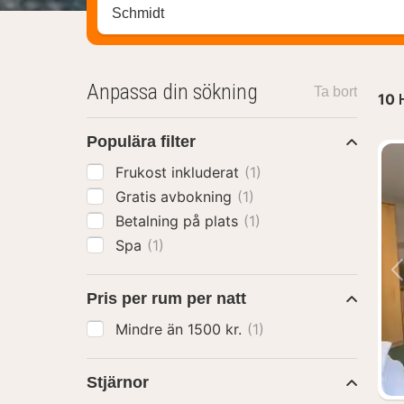
Sök efter hotell, område eller stad
Anpassa din sökning
Ta bort
10
Populära filter
Frukost inkluderat
(1)
Gratis avbokning
(1)
Betalning på plats
(1)
Spa
(1)
Pris per rum per natt
Mindre än 1500 kr.
(1)
Stjärnor