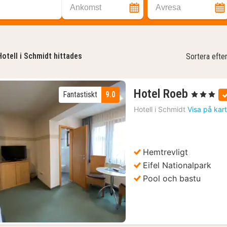
Ankomst
Avresa
Hotell i Schmidt hittades
Sortera efte
1
Hotel Roeb
Fantastiskt
9.0
, 3 Stjärnor
natt
Hotell i
Schmidt
Visa på kar
från
1148
kr.
Hemtrevligt
Föregående bild
Nästa bild
Eifel Nationalpark
Pool och bastu