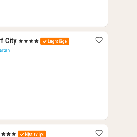
1
f City
, 4 Stjärnor
Lugnt läge
natt
artan
från
1151
kr.
4 Stjärnor
Njut av lyx