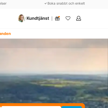
elser
Boka snabbt och enkelt
Kundtjänst
Mina
favoriter
danden