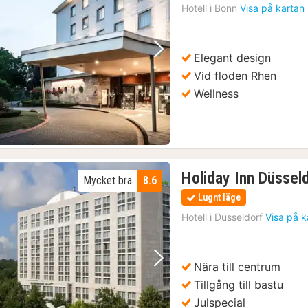
Hotell i
Bonn
Visa på kartan
Elegant design
Föregående bild
Nästa bild
Vid floden Rhen
Wellness
Holiday Inn Düssel
Mycket bra
8.6
Lugnt läge
Hotell i
Düsseldorf
Visa på k
Nära till centrum
Föregående bild
Nästa bild
Tillgång till bastu
Julspecial