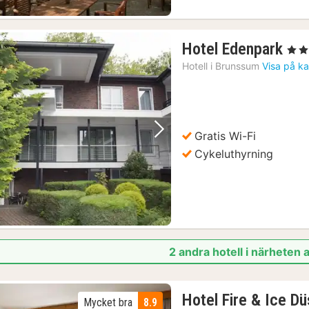
1
Hotel Edenpark
, 3 St
nat
Hotell i
Brunssum
Visa på ka
frå
15
kr.
Gratis Wi-Fi
Föregående bild
Nästa bild
Cykeluthyrning
2 andra hotell i närheten 
Hotel Fire & Ice D
Mycket bra
8.9