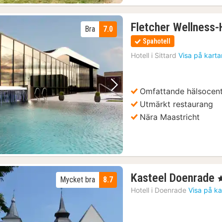
Fletcher Wellness-
Bra
7.0
Spahotell
Hotell i
Sittard
Visa på karta
Omfattande hälsocen
Föregående bild
Nästa bild
Utmärkt restaurang
Nära Maastricht
Kasteel Doenrade
,
Mycket bra
8.7
n
Hotell i
Doenrade
Visa på ka
f