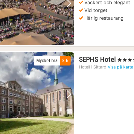
Vackert och elegant
Föregående bild
Nästa bild
Vid torget
Härlig restaurang
1
SEPHS Hotel
, 4 Stjärno
Mycket bra
8.6
natt
Hotell i
Sittard
Visa på karta
från
1682
kr.
Föregående bild
Nästa bild