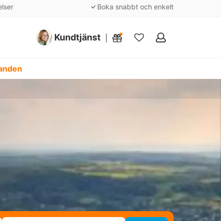
elser
Boka snabbt och enkelt
Kundtjänst
Mina
favoriter
danden