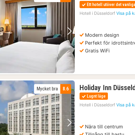
Ett hotell utöver det vanlig
Hotell i
Düsseldorf
Visa på k
Modern design
Föregående bild
Nästa bild
Perfekt för idrottsint
Gratis WiFi
Holiday Inn Düssel
Mycket bra
8.6
Lugnt läge
Hotell i
Düsseldorf
Visa på k
Nära till centrum
Föregående bild
Nästa bild
Tillgång till bastu