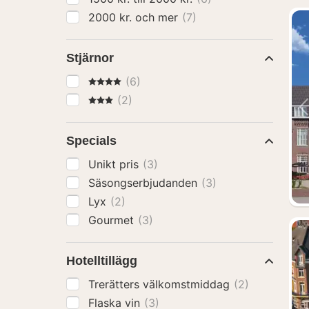
2000 kr. och mer
(7)
Stjärnor
4 Stjärnor
(6)
3 Stjärnor
(2)
Specials
Unikt pris
(3)
Säsongserbjudanden
(3)
Lyx
(2)
Gourmet
(3)
Hotelltillägg
Trerätters välkomstmiddag
(2)
Flaska vin
(3)