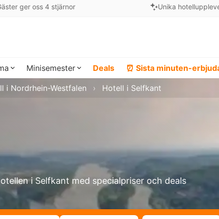
äster ger oss 4 stjärnor
Unika hotellupplev
ema
Minisemester
Deals
⏰ Sista minuten-erbju
ll i Nordrhein-Westfalen
Hotell i Selfkant
hotellen i Selfkant med specialpriser och deals