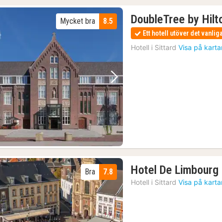
DoubleTree by Hilt
Mycket bra
8.5
Ett hotell utöver det vanlig
Hotell i
Sittard
Visa på karta
Föregående bild
Nästa bild
Hotel De Limbourg 
Bra
7.8
Hotell i
Sittard
Visa på karta