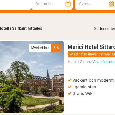
Ankomst
Avresa
Hotell i Selfkant hittades
Sortera efte
Merici Hotel Sittar
Mycket bra
8.6
Ett hotell utöver det vanlig
Hotell i
Sittard
Visa på karta
Vackert och modernt
Föregående bild
Nästa bild
I gamla stan
Gratis WiFi