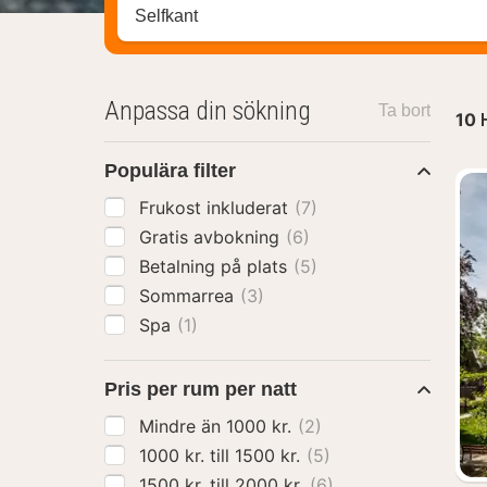
Sök efter hotell, område eller stad
Anpassa din sökning
Ta bort
10
Populära filter
Frukost inkluderat
(7)
Gratis avbokning
(6)
Betalning på plats
(5)
Sommarrea
(3)
Spa
(1)
Pris per rum per natt
Mindre än 1000 kr.
(2)
1000 kr. till 1500 kr.
(5)
1500 kr. till 2000 kr.
(6)