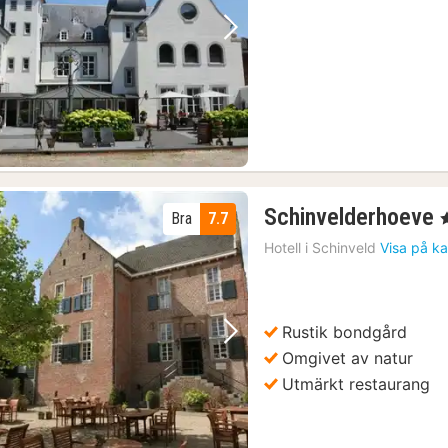
k
Föregående bild
Nästa bild
Schinvelderhoeve
Bra
7.7
,
Hotell i
Schinveld
Visa på ka
k
Rustik bondgård
Föregående bild
Nästa bild
Omgivet av natur
Utmärkt restaurang