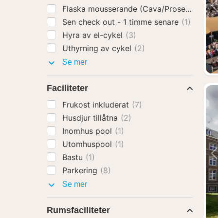
Flaska mousserande (Cava/Prosecco)
(3)
Sen check out - 1 timme senare
(1)
Hyra av el-cykel
(3)
Uthyrning av cykel
(2)
Hotelltillägg
Se mer
Faciliteter
Frukost inkluderat
(7)
Husdjur tillåtna
(2)
Inomhus pool
(1)
Utomhuspool
(1)
Bastu
(1)
Parkering
(8)
Faciliteter
Se mer
Rumsfaciliteter