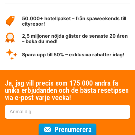
Om
HotelSpecials
50.000+ hotellpaket – från spaweekends till
cityresor!
2,5 miljoner nöjda gäster de senaste 20 åren
– boka du med!
Spara upp till 50% – exklusiva rabatter idag!
Ja, jag vill precis som 175 000 andra få
unika erbjudanden och de bästa resetipsen
via e-post varje vecka!
för nyhetsbrev
Prenumerera