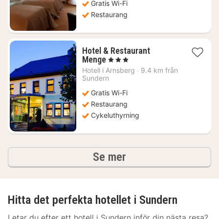
791
Gratis Wi-Fi
kr.
Restaurang
Hotel & Restaurant
1
Menge
, 3 Stjärnor
natt
Hotell i
Arnsberg
·
9.4 km från
från
Sundern
857
Gratis Wi-Fi
kr.
Restaurang
Cykeluthyrning
hotell och boenden
Se mer
Hitta det perfekta hotellet i Sundern
Letar du efter ett hotell i Sundern inför din nästa resa?