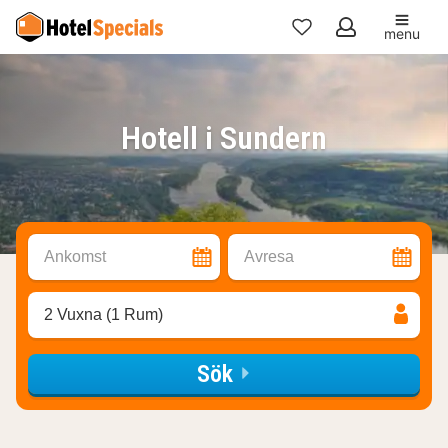
menu
Mina
favoriter
Hotell i Sundern
Ankomst
Avresa
2 Vuxna (1 Rum)
Sök