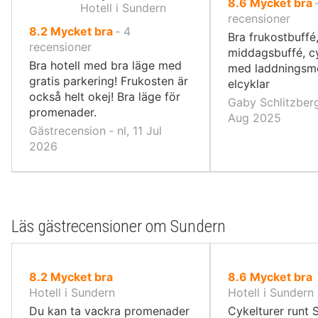
av
8.6
Mycket bra
Hotell i Sundern
10,
recensioner
av
8.2
Mycket bra
‐
4
Bra frukostbuffé
10,
recensioner
middagsbuffé, c
Bra hotell med bra läge med
med laddningsmö
gratis parkering! Frukosten är
elcyklar
också helt okej! Bra läge för
Gaby Schlitzberg
promenader.
Aug 2025
Gästrecension ‐ nl, 11 Jul
2026
Läs gästrecensioner om Sundern
av
av
8.2
Mycket bra
8.6
Mycket bra
10,
10,
Hotell i Sundern
Hotell i Sundern
Du kan ta vackra promenader
Cykelturer runt 