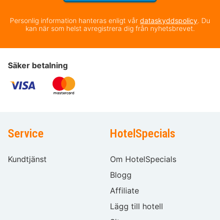
Personlig information hanteras enligt vår
dataskyddspolicy
. Du
kan när som helst avregistrera dig från nyhetsbrevet.
Säker betalning
Service
HotelSpecials
Kundtjänst
Om HotelSpecials
Blogg
Affiliate
Lägg till hotell