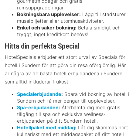
gourmetmiddagar och gratis
rumsuppgraderingar.
Bokningsbara upplevelser:
Lägg till stadsturer,
museibiljetter eller utomhusaktiviteter.
Enkel och säker bokning:
Betala smidigt och
tryggt, inget kreditkort behövs!
Hitta din perfekta Special
HotelSpecials erbjuder ett stort urval av Specials för
hotell i Sundern för att göra din resa oförglömlig. Här
är några av de bästa hotell erbjudandena i Sundern
som alltid inkluderar frukost:
Specialerbjudande
:
Spara vid bokning av hotell i
Sundern och få mer pengar till upplevelser.
Spa-erbjudanden
:
Återhämta dig med gratis
tillgång till spa och exklusiva wellness-
erbjudanden på ditt Sundern hotell.
Hotellpaket med middag
:
Låt dig skämmas bort
kulinariskt med ett middagspaket på ditt hotell