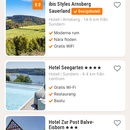
ibis Styles Arnsberg
8.0
1
Sauerland
Designhotell
natt
från
Hotell i
Arnsberg
·
14.6 km från
Sundern
976
kr.
Moderna rum
Nära floden
Gratis WiFi
1
Hotel Seegarten
, 4 Stjärnor
natt
Hotell i
Sundern
·
4.4 km från
från
centrum
1435
Gratis Wi-Fi
kr.
Restaurang
Bastu
Hotel Zur Post Balve-
1
Eisborn
, 3 Stjärnor