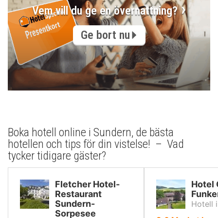
Vem vill du ge en övernattning?
Ge bort nu
Boka hotell online i Sundern, de bästa
hotellen och tips för din vistelse! – Vad
tycker tidigare gäster?
Fletcher Hotel-
Hotel
Restaurant
Funke
Sundern-
Hotell 
Sorpesee