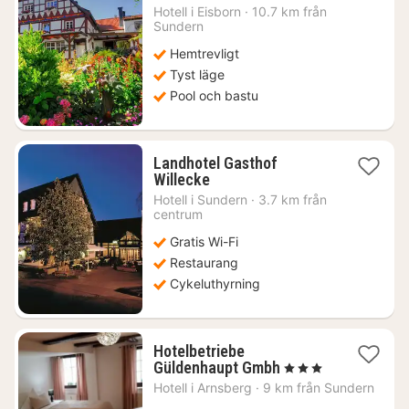
natt
Hotell i
Eisborn
·
10.7 km från
från
Sundern
1425
Hemtrevligt
kr.
Tyst läge
Pool och bastu
Landhotel Gasthof
1
Willecke
natt
Hotell i
Sundern
·
3.7 km från
från
centrum
1420
Gratis Wi-Fi
kr.
Restaurang
Cykeluthyrning
Hotelbetriebe
1
Güldenhaupt Gmbh
, 3 Stjärnor
natt
Hotell i
Arnsberg
·
9 km från Sundern
från