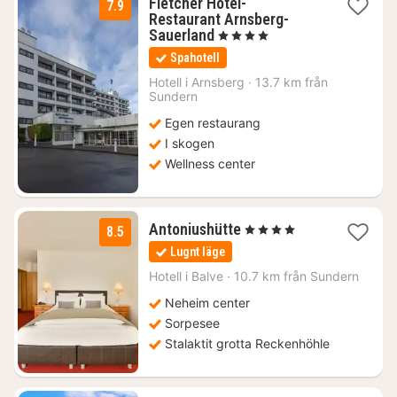
Fletcher Hotel-
7.9
Restaurant Arnsberg-
1
Sauerland
, 4 Stjärnor
natt
Spahotell
från
1108
Hotell i
Arnsberg
·
13.7 km från
Sundern
kr.
Egen restaurang
I skogen
Wellness center
1
Antoniushütte
, 4 Stjärnor
8.5
natt
Lugnt läge
från
1568
Hotell i
Balve
·
10.7 km från Sundern
kr.
Neheim center
Sorpesee
Stalaktit grotta Reckenhöhle