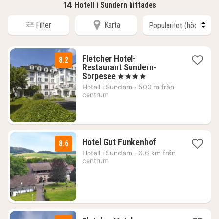
14
Hotell i Sundern hittades
Filter
Karta
Fletcher Hotel-
8.2
Restaurant Sundern-
1
Sorpesee
, 4 Stjärnor
natt
Hotell i
Sundern
·
500 m från
från
centrum
702
kr.
1
Hotel Gut Funkenhof
8.6
natt
Hotell i
Sundern
·
6.6 km från
från
centrum
1042
kr.