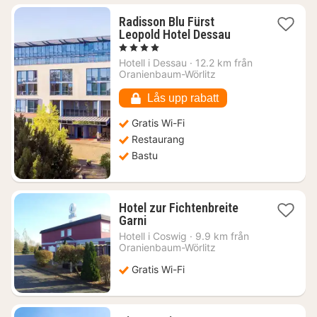
Radisson Blu Fürst
1
Leopold Hotel Dessau
natt
, 4 Stjärnor
från
Hotell i
Dessau
·
12.2 km från
766
Oranienbaum-Wörlitz
kr.
Lås upp rabatt
Gratis Wi-Fi
Restaurang
Bastu
Hotel zur Fichtenbreite
1
Garni
natt
Hotell i
Coswig
·
9.9 km från
från
Oranienbaum-Wörlitz
839
Gratis Wi-Fi
kr.