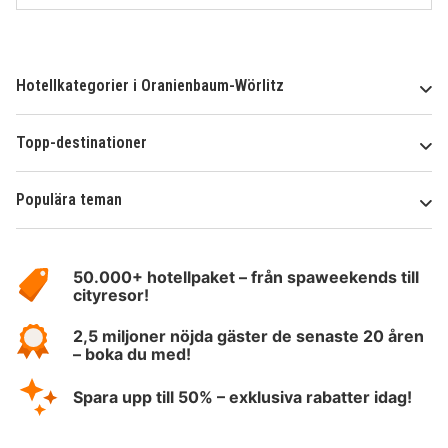
Hotellkategorier i Oranienbaum-Wörlitz
Topp-destinationer
Populära teman
Om
HotelSpecials
50.000+ hotellpaket – från spaweekends till
cityresor!
2,5 miljoner nöjda gäster de senaste 20 åren
– boka du med!
Spara upp till 50% – exklusiva rabatter idag!