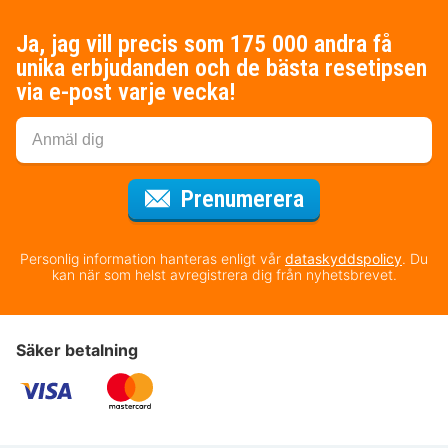
Ja, jag vill precis som 175 000 andra få
unika erbjudanden och de bästa resetipsen
via e-post varje vecka!
för nyhetsbrev
Prenumerera
Personlig information hanteras enligt vår
dataskyddspolicy
. Du
kan när som helst avregistrera dig från nyhetsbrevet.
Säker betalning