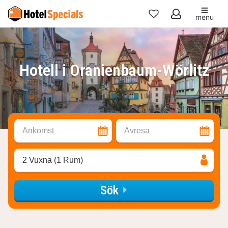
menu
Mina
favoriter
Hotell i Oranienbaum-Wörlitz
Ankomst
Avresa
2 Vuxna (1 Rum)
Sök