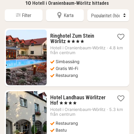
10
Hotell i Oranienbaum-Wörlitz hittades
Filter
Karta
Ringhotel Zum Stein
1
Wörlitz
, 4 Stjärnor
natt
Hotell i
Oranienbaum-Wörlitz
·
4.8 km
från
från centrum
1342
Simbassäng
kr.
Gratis Wi-Fi
Restaurang
Hotel Landhaus Wörlitzer
1
Hof
, 4 Stjärnor
natt
Hotell i
Oranienbaum-Wörlitz
·
5.3 km
från
från centrum
1460
Restaurang
kr.
Bastu