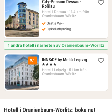
City-Pension Dessau-
1
Roßlau
natt
Hotell i
Dessau
·
11.4 km från
från
Oranienbaum-Wörlitz
666
Gratis Wi-Fi
kr.
Cykeluthyrning
1 andra hotell i närheten av Oranienbaum-Wörlitz
1
INNSiDE by Meliá Leipzig
9.1
natt
, 4 Stjärnor
från
Hotell i
Leipzig
·
51 km från
1669
Oranienbaum-Wörlitz
kr.
Hotell i Oranienbaum-Wörlitz: boka nu!