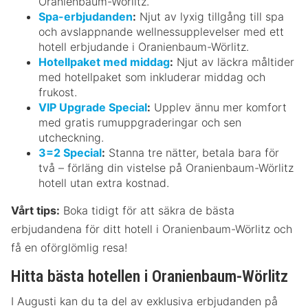
Oranienbaum-Wörlitz.
Spa-erbjudanden
:
Njut av lyxig tillgång till spa
och avslappnande wellnessupplevelser med ett
hotell erbjudande i Oranienbaum-Wörlitz.
Hotellpaket med middag
:
Njut av läckra måltider
med hotellpaket som inkluderar middag och
frukost.
VIP Upgrade Special
:
Upplev ännu mer komfort
med gratis rumuppgraderingar och sen
utcheckning.
3=2 Special
:
Stanna tre nätter, betala bara för
två – förläng din vistelse på Oranienbaum-Wörlitz
hotell utan extra kostnad.
Vårt tips:
Boka tidigt för att säkra de bästa
erbjudandena för ditt hotell i Oranienbaum-Wörlitz och
få en oförglömlig resa!
Hitta bästa hotellen i Oranienbaum-Wörlitz
I Augusti kan du ta del av exklusiva erbjudanden på