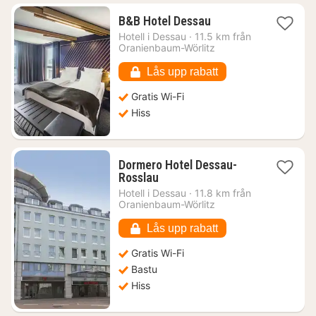
1
B&B Hotel Dessau
natt
Hotell i
Dessau
·
11.5 km från
från
Oranienbaum-Wörlitz
732
kr.
Lås upp rabatt
Gratis Wi-Fi
Hiss
Dormero Hotel Dessau-
1
Rosslau
natt
Hotell i
Dessau
·
11.8 km från
från
Oranienbaum-Wörlitz
588
kr.
Lås upp rabatt
Gratis Wi-Fi
Bastu
Hiss