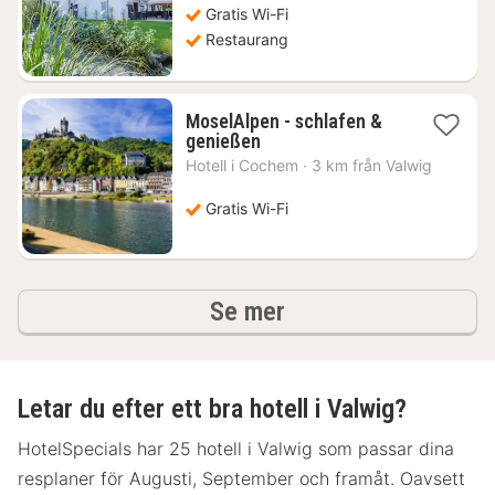
kr.
Gratis Wi-Fi
Restaurang
MoselAlpen - schlafen &
1
genießen
natt
Hotell i
Cochem
·
3 km från Valwig
från
764
Gratis Wi-Fi
kr.
hotell och boenden
Se mer
Letar du efter ett bra hotell i Valwig?
HotelSpecials har 25 hotell i Valwig som passar dina
resplaner för Augusti, September och framåt. Oavsett