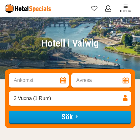
menu
Mina
favoriter
Hotell i Valwig
Ankomst
Avresa
2 Vuxna (1 Rum)
Sök