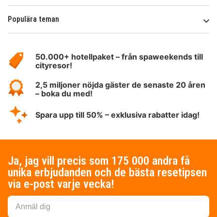
Populära teman
Om
HotelSpecials
50.000+ hotellpaket – från spaweekends till
cityresor!
2,5 miljoner nöjda gäster de senaste 20 åren
– boka du med!
Spara upp till 50% – exklusiva rabatter idag!
Ja, jag vill precis som 175 000 andra få
unika erbjudanden och de bästa resetipsen
via e-post varje vecka!