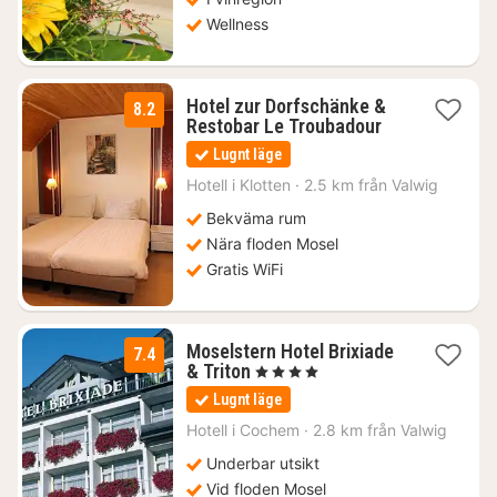
Wellness
Hotel zur Dorfschänke &
8.2
1
Restobar Le Troubadour
natt
Lugnt läge
från
1206
Hotell i
Klotten
·
2.5 km från Valwig
kr.
Bekväma rum
Nära floden Mosel
Gratis WiFi
Moselstern Hotel Brixiade
7.4
1
& Triton
, 4 Stjärnor
natt
Lugnt läge
från
1607
Hotell i
Cochem
·
2.8 km från Valwig
kr.
Underbar utsikt
Vid floden Mosel