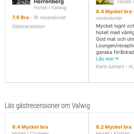
Herrenberg
Hotell
Hotell i Valwig
av
8.4
Mycket bra
av
7.9
Bra
‐
18
recensioner
10,
recensioner
10,
Mycket lugnt oc
Gästrecension
hotell med vänli
God mat och utm
Loungen/recepti
ganska föråldrad
särskilt mysig.
Läs mer
Karin luthart ‐ n
Läs gästrecensioner om Valwig
av
av
8.4
Mycket bra
8.2
Mycket bra
10,
10,
Hotell i Cochem
Hotell i Klotten