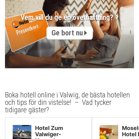
Vem vill du ge en övernattning?
Ge bort nu
Boka hotell online i Valwig, de bästa hotellen
och tips för din vistelse! – Vad tycker
tidigare gäster?
Hotel Zum
Mosel
Valwiger-
Hotel