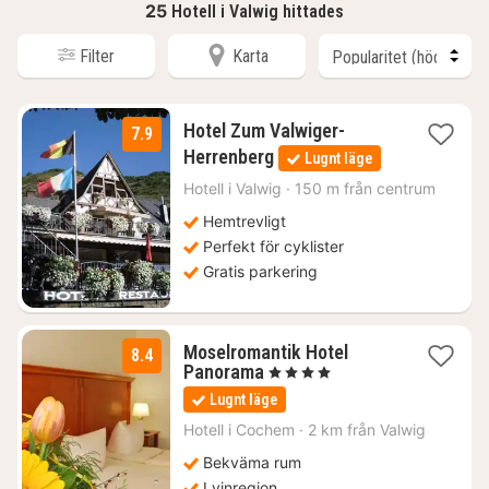
25
Hotell i Valwig hittades
Filter
Karta
Hotel Zum Valwiger-
7.9
1
Herrenberg
Lugnt läge
natt
från
Hotell i
Valwig
·
150 m från centrum
1316
Hemtrevligt
kr.
Perfekt för cyklister
Gratis parkering
Moselromantik Hotel
8.4
2
Panorama
, 4 Stjärnor
nätter
Lugnt läge
för
1864
Hotell i
Cochem
·
2 km från Valwig
kr.
Bekväma rum
I vinregion