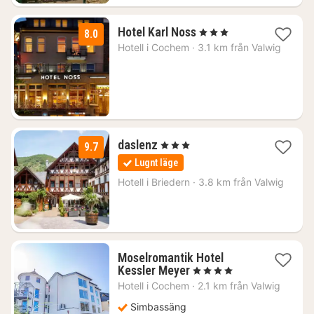
3
Hotel Karl Noss
, 3 Stjärnor
8.0
nätter
Hotell i
Cochem
·
3.1 km från Valwig
för
990
kr.
2
daslenz
, 3 Stjärnor
9.7
nätter
Lugnt läge
för
1688
Hotell i
Briedern
·
3.8 km från Valwig
kr.
Moselromantik Hotel
1
Kessler Meyer
, 4 Stjärnor
natt
Hotell i
Cochem
·
2.1 km från Valwig
från
2042
Simbassäng