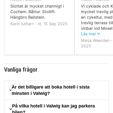
Slottet är mycket charmigt i
Vi cyklade och K
Cochem. Båttur. Stollift.
mycket trevlig pl
Hängbro Beilstein.
en cykeltur, me
trevlig terrass t
Karin luthart ‐ nl, 15 Sep 2025
vinbar vid Mosel i
inom 100 meter f
Läs mer
Marja Weerden ‐ 
2025
Vanliga frågor
Är det billigare att boka hotell i sista
minuten i Valwig?
På vilka hotell i Valwig kan jag parkera
bilen?