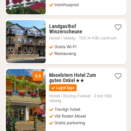
Inomhuspool
Landgasthof
1
Winzerscheune
natt
Hotell i
Valwig
·
100 m från centrum
från
1488
Gratis Wi-Fi
kr.
Restaurang
Moselstern Hotel Zum
6.6
1
guten Onkel
, 2 Stjärnor
natt
Lugnt läge
från
897
Hotell i
Bruttig-Fankel
·
2 km från
Valwig
kr.
Trevligt hotell
Vid floden Mosel
Gratis parkering