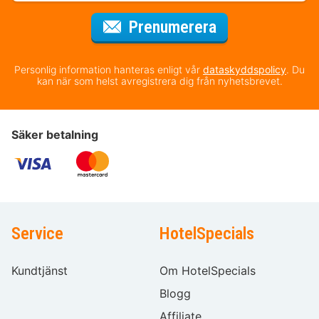
för nyhetsbrev
Prenumerera
Personlig information hanteras enligt vår
dataskyddspolicy
. Du
kan när som helst avregistrera dig från nyhetsbrevet.
Säker betalning
Service
HotelSpecials
Kundtjänst
Om HotelSpecials
Blogg
Affiliate