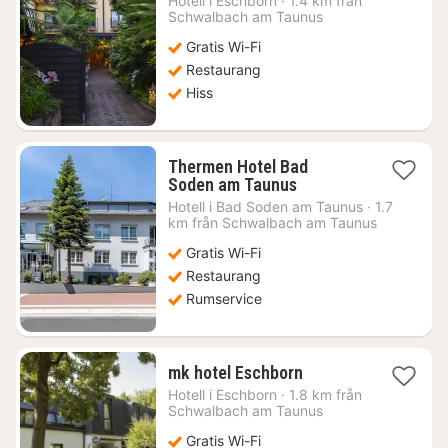
Hotell i
Eschborn
·
1.4 km från
974
Schwalbach am Taunus
kr.
Gratis Wi-Fi
Restaurang
Hiss
Thermen Hotel Bad
1
Soden am Taunus
natt
Hotell i
Bad Soden am Taunus
·
1.7
från
km från Schwalbach am Taunus
920
Gratis Wi-Fi
kr.
Restaurang
Rumservice
1
mk hotel Eschborn
natt
Hotell i
Eschborn
·
1.8 km från
från
Schwalbach am Taunus
551
Gratis Wi-Fi
kr.