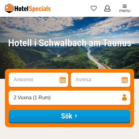
menu
Mina
favoriter
Hotell i Schwalbach am Taunus
Ankomst
Avresa
2 Vuxna (1 Rum)
Sök