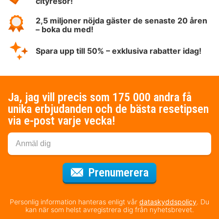
cityresor!
2,5 miljoner nöjda gäster de senaste 20 åren
– boka du med!
Spara upp till 50% – exklusiva rabatter idag!
Ja, jag vill precis som 175 000 andra få
unika erbjudanden och de bästa resetipsen
via e-post varje vecka!
för nyhetsbrev
Prenumerera
Personlig information hanteras enligt vår
dataskyddspolicy
. Du
kan när som helst avregistrera dig från nyhetsbrevet.