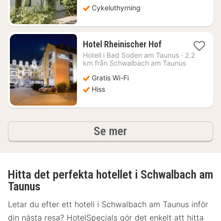
Cykeluthyrning
1
Hotel Rheinischer Hof
natt
Hotell i
Bad Soden am Taunus
·
2.2
från
km från Schwalbach am Taunus
738
Gratis Wi-Fi
kr.
Hiss
hotell och boenden
Se mer
Hitta det perfekta hotellet i Schwalbach am
Taunus
Letar du efter ett hotell i Schwalbach am Taunus inför
din nästa resa? HotelSpecials gör det enkelt att hitta