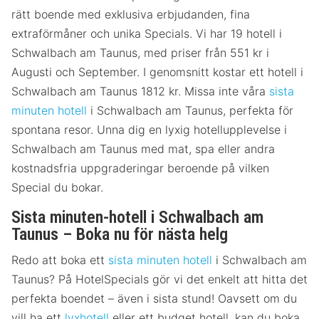
rätt boende med exklusiva erbjudanden, fina
extraförmåner och unika Specials. Vi har 19 hotell i
Schwalbach am Taunus, med priser från 551 kr i
Augusti och September. I genomsnitt kostar ett hotell i
Schwalbach am Taunus 1812 kr. Missa inte våra
sista
minuten hotell
i Schwalbach am Taunus, perfekta för
spontana resor. Unna dig en lyxig hotellupplevelse i
Schwalbach am Taunus med mat, spa eller andra
kostnadsfria uppgraderingar beroende på vilken
Special du bokar.
Sista minuten-hotell i Schwalbach am
Taunus – Boka nu för nästa helg
Redo att boka ett
sista minuten hotell
i Schwalbach am
Taunus? På HotelSpecials gör vi det enkelt att hitta det
perfekta boendet – även i sista stund! Oavsett om du
vill ha ett
lyxhotell
eller ett budget hotell, kan du boka