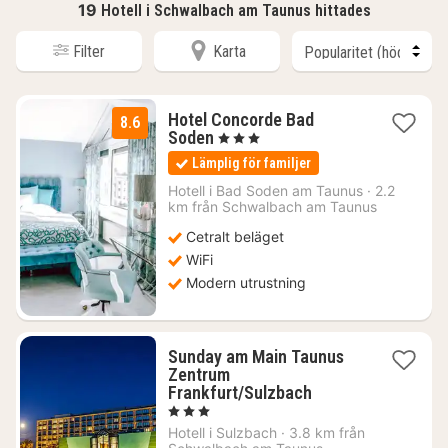
19
Hotell i Schwalbach am Taunus hittades
Filter
Karta
Hotel Concorde Bad
8.6
1
Soden
, 3 Stjärnor
natt
Lämplig för familjer
från
1124
Hotell i
Bad Soden am Taunus
·
2.2
km från Schwalbach am Taunus
kr.
Cetralt beläget
WiFi
Modern utrustning
Sunday am Main Taunus
Zentrum
1
Frankfurt/Sulzbach
natt
, 3 Stjärnor
från
Hotell i
Sulzbach
·
3.8 km från
837