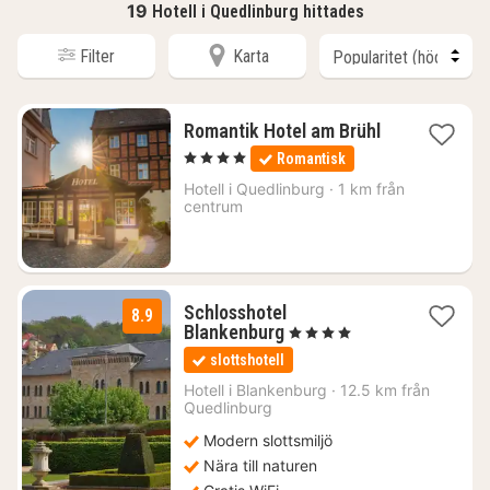
19
Hotell i Quedlinburg hittades
Filter
Karta
1
Romantik Hotel am Brühl
natt
, 4 Stjärnor
Romantisk
från
1886
Hotell i
Quedlinburg
·
1 km från
centrum
kr.
Schlosshotel
8.9
1
Blankenburg
, 4 Stjärnor
natt
slottshotell
från
1876
Hotell i
Blankenburg
·
12.5 km från
Quedlinburg
kr.
Modern slottsmiljö
Nära till naturen