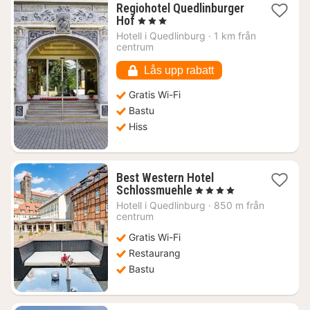
Regiohotel Quedlinburger
1
Hof
, 3 Stjärnor
natt
Hotell i
Quedlinburg
·
1 km från
från
centrum
1001
kr.
Lås upp rabatt
Gratis Wi-Fi
Bastu
Hiss
Best Western Hotel
1
Schlossmuehle
, 4 Stjärnor
natt
Hotell i
Quedlinburg
·
850 m från
från
centrum
1446
Gratis Wi-Fi
kr.
Restaurang
Bastu