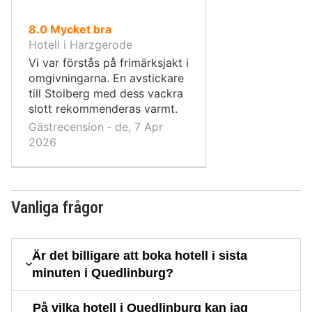
av
8.0
Mycket bra
10,
Hotell i Harzgerode
Vi var förstås på frimärksjakt i
omgivningarna. En avstickare
till Stolberg med dess vackra
slott rekommenderas varmt.
Gästrecension ‐ de, 7 Apr
2026
Vanliga frågor
Är det billigare att boka hotell i sista
minuten i Quedlinburg?
På vilka hotell i Quedlinburg kan jag