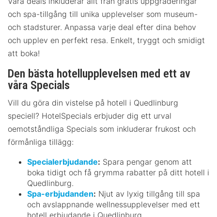
Våra deals inkluderar allt från gratis uppgraderingar
och spa-tillgång till unika upplevelser som museum-
och stadsturer. Anpassa varje deal efter dina behov
och upplev en perfekt resa. Enkelt, tryggt och smidigt
att boka!
Den bästa hotellupplevelsen med ett av
våra Specials
Vill du göra din vistelse på hotell i Quedlinburg
speciell? HotelSpecials erbjuder dig ett urval
oemotståndliga Specials som inkluderar frukost och
förmånliga tillägg:
Specialerbjudande
:
Spara pengar genom att
boka tidigt och få grymma rabatter på ditt hotell i
Quedlinburg.
Spa-erbjudanden
:
Njut av lyxig tillgång till spa
och avslappnande wellnessupplevelser med ett
hotell erbjudande i Quedlinburg.