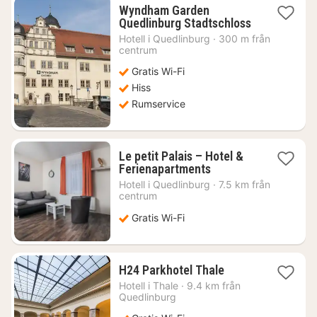
Wyndham Garden
1
Quedlinburg Stadtschloss
natt
Hotell i
Quedlinburg
·
300 m från
från
centrum
1077
Gratis Wi-Fi
kr.
Hiss
Rumservice
Le petit Palais – Hotel &
1
Ferienapartments
natt
Hotell i
Quedlinburg
·
7.5 km från
från
centrum
880
Gratis Wi-Fi
kr.
1
H24 Parkhotel Thale
natt
Hotell i
Thale
·
9.4 km från
från
Quedlinburg
981