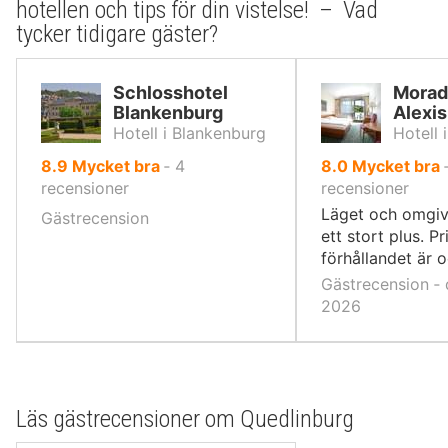
hotellen och tips för din vistelse! – Vad
tycker tidigare gäster?
Schlosshotel
Morad
Blankenburg
Alexi
Hotell i Blankenburg
Hotell 
av
av
8.9
Mycket bra
‐
4
8.0
Mycket bra
10,
10,
recensioner
recensioner
Läget och omgiv
Gästrecension
ett stort plus. P
förhållandet är 
Gästrecension ‐ 
2026
Läs gästrecensioner om Quedlinburg