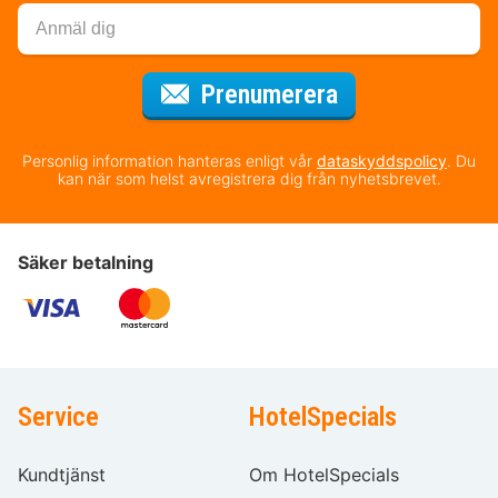
för nyhetsbrev
Prenumerera
Personlig information hanteras enligt vår
dataskyddspolicy
. Du
kan när som helst avregistrera dig från nyhetsbrevet.
Säker betalning
Service
HotelSpecials
Kundtjänst
Om HotelSpecials