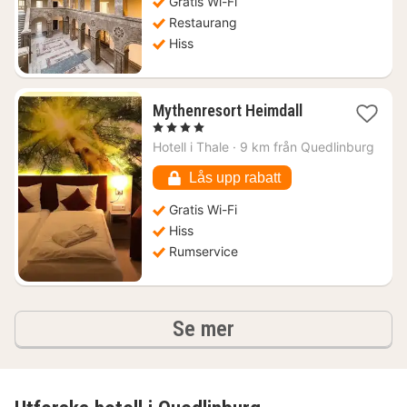
Gratis Wi-Fi
kr.
Restaurang
Hiss
1
Mythenresort Heimdall
natt
, 4 Stjärnor
från
Hotell i
Thale
·
9 km från Quedlinburg
1642
kr.
Lås upp rabatt
Gratis Wi-Fi
Hiss
Rumservice
hotell och boenden
Se mer