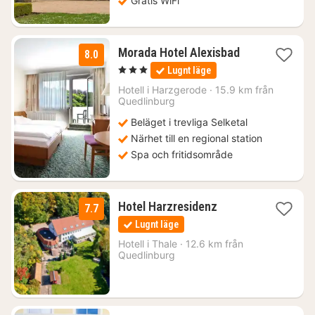
Gratis WiFi
3
Morada Hotel Alexisbad
8.0
nätter
, 3 Stjärnor
Lugnt läge
för
892
Hotell i
Harzgerode
·
15.9 km från
Quedlinburg
kr.
Beläget i trevliga Selketal
Närhet till en regional station
Spa och fritidsområde
1
Hotel Harzresidenz
7.7
natt
Lugnt läge
från
779
Hotell i
Thale
·
12.6 km från
Quedlinburg
kr.