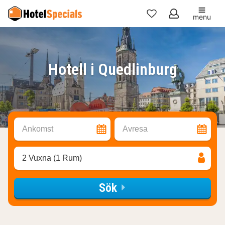
menu
Mina
favoriter
Hotell i Quedlinburg
Ankomst
Avresa
2 Vuxna (1 Rum)
Sök