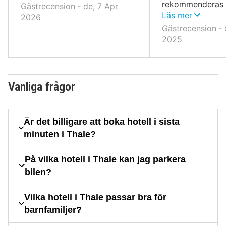
rekommenderas 
Gästrecension ‐ de, 7 Apr
naturälskare.
Läs mer
2026
Gästrecension ‐ 
2025
Vanliga frågor
Är det billigare att boka hotell i sista
minuten i Thale?
På vilka hotell i Thale kan jag parkera
bilen?
Vilka hotell i Thale passar bra för
barnfamiljer?