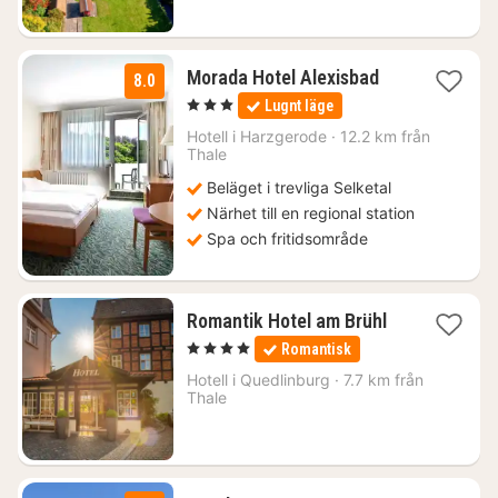
3
Morada Hotel Alexisbad
8.0
nätter
, 3 Stjärnor
Lugnt läge
för
892
Hotell i
Harzgerode
·
12.2 km från
Thale
kr.
Beläget i trevliga Selketal
Närhet till en regional station
Spa och fritidsområde
1
Romantik Hotel am Brühl
natt
, 4 Stjärnor
Romantisk
från
1887
Hotell i
Quedlinburg
·
7.7 km från
Thale
kr.