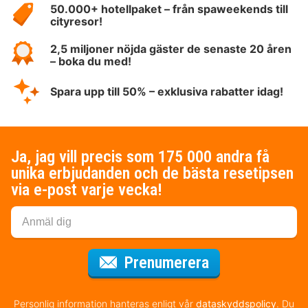
50.000+ hotellpaket – från spaweekends till
cityresor!
2,5 miljoner nöjda gäster de senaste 20 åren
– boka du med!
Spara upp till 50% – exklusiva rabatter idag!
Ja, jag vill precis som 175 000 andra få
unika erbjudanden och de bästa resetipsen
via e-post varje vecka!
för nyhetsbrev
Prenumerera
Personlig information hanteras enligt vår
dataskyddspolicy
. Du