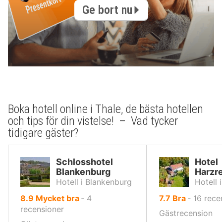
Ge bort nu
Boka hotell online i Thale, de bästa hotellen
och tips för din vistelse! – Vad tycker
tidigare gäster?
Schlosshotel
Hotel
Blankenburg
Harzr
Hotell i Blankenburg
Hotell 
av
av
8.9
Mycket bra
‐
4
7.7
Bra
‐
16
rece
10,
10,
recensioner
Gästrecension