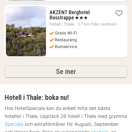
AKZENT Berghotel
1
Rosstrappe
, 3 Stjärnor
natt
Hotell i
Thale
·
1.7 km från centrum
från
1499
Gratis Wi-Fi
kr.
Restaurang
Rumservice
hotell och boenden
Se mer
Hotell i Thale: boka nu!
Hos HotelSpecials kan du enkelt hitta det bästa
hotellet i Thale. Upptäck 26 hotell i Thale med grymma
Specials
och extraförmåner för Augusti, September