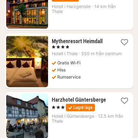
från
1262
Hotell i
Harzgerode
·
14 km från
Thale
kr.
1
Mythenresort Heimdall
natt
, 4 Stjärnor
från
Hotell i
Thale
·
550 m från centrum
1641
kr.
Gratis Wi-Fi
Hiss
Rumservice
1
Harzhotel Güntersberge
natt
, 3 Stjärnor
Lugnt läge
från
990
Hotell i
Güntersberge
·
12.5 km från
Thale
kr.