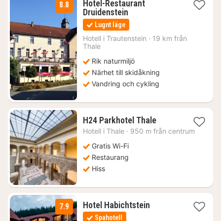
Hotel-Restaurant
8.8
2
Druidenstein
nätter
Lugnt läge
för
977
Hotell i
Trautenstein
·
19 km från
Thale
kr.
Rik naturmiljö
Närhet till skidåkning
Vandring och cykling
1
H24 Parkhotel Thale
natt
Hotell i
Thale
·
950 m från centrum
från
964
Gratis Wi-Fi
kr.
Restaurang
Hiss
1
Hotel Habichtstein
7.9
natt
Spahotell