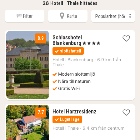
26
Hotell i Thale hittades
Filter
Karta
Schlosshotel
8.9
1
Blankenburg
, 4 Stjärnor
natt
slottshotell
från
1877
Hotell i
Blankenburg
·
6.9 km från
Thale
kr.
Modern slottsmiljö
Nära till naturen
Gratis WiFi
1
Hotel Harzresidenz
7.7
natt
Lugnt läge
från
779
Hotell i
Thale
·
6.4 km från centrum
kr.