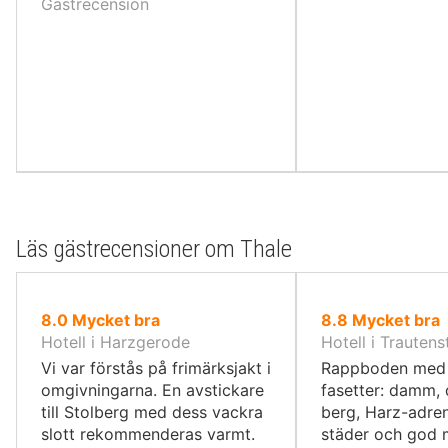
Gästrecension
Läs gästrecensioner om Thale
av
av
8.0
Mycket bra
8.8
Mycket bra
10,
10,
Hotell i Harzgerode
Hotell i Trautens
Vi var förstås på frimärksjakt i
Rappboden med 
omgivningarna. En avstickare
fasetter: damm, d
till Stolberg med dess vackra
berg, Harz-adren
slott rekommenderas varmt.
städer och god 