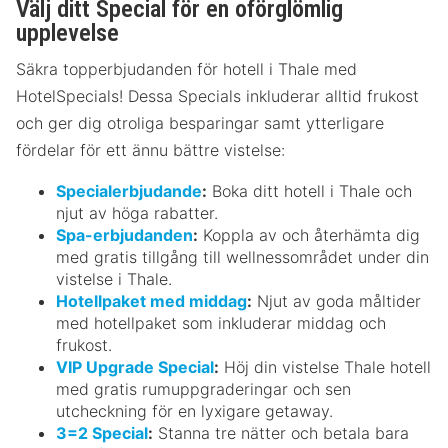
Välj ditt Special för en oförglömlig
upplevelse
Säkra topperbjudanden för hotell i Thale med
HotelSpecials! Dessa Specials inkluderar alltid frukost
och ger dig otroliga besparingar samt ytterligare
fördelar för ett ännu bättre vistelse:
Specialerbjudande
:
Boka ditt hotell i Thale och
njut av höga rabatter.
Spa-erbjudanden
:
Koppla av och återhämta dig
med gratis tillgång till wellnessområdet under din
vistelse i Thale.
Hotellpaket med middag
:
Njut av goda måltider
med hotellpaket som inkluderar middag och
frukost.
VIP Upgrade Special
:
Höj din vistelse Thale hotell
med gratis rumuppgraderingar och sen
utcheckning för en lyxigare getaway.
3=2 Special
:
Stanna tre nätter och betala bara