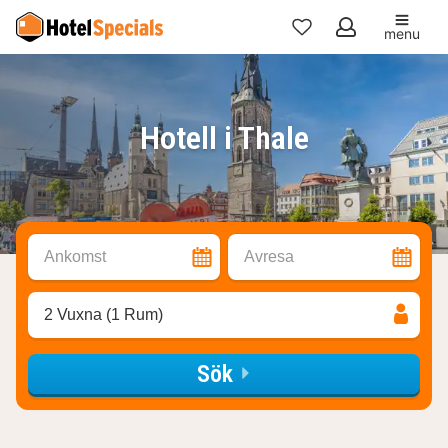
menu
Mina
favoriter
Hotell i Thale
Ankomst
Avresa
2 Vuxna (1 Rum)
Sök