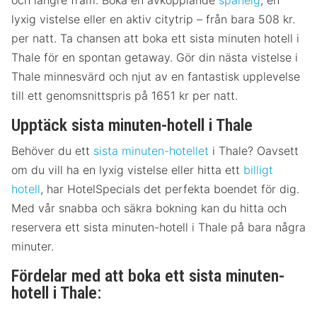
och längre fram. Boka en avkopplande
spahelg
, en
lyxig vistelse eller en aktiv citytrip – från bara 508 kr.
per natt. Ta chansen att boka ett sista minuten hotell i
Thale för en spontan getaway. Gör din nästa vistelse i
Thale minnesvärd och njut av en fantastisk upplevelse
till ett genomsnittspris på 1651 kr per natt.
Upptäck sista minuten-hotell i Thale
Behöver du ett
sista minuten-hotellet
i Thale? Oavsett
om du vill ha en lyxig vistelse eller hitta ett
billigt
hotell
, har HotelSpecials det perfekta boendet för dig.
Med vår snabba och säkra bokning kan du hitta och
reservera ett sista minuten-hotell i Thale på bara några
minuter.
Fördelar med att boka ett sista minuten-
hotell i Thale: