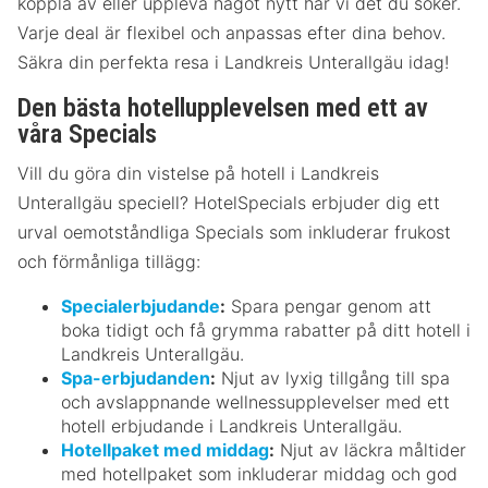
koppla av eller uppleva något nytt har vi det du söker.
Varje deal är flexibel och anpassas efter dina behov.
Säkra din perfekta resa i Landkreis Unterallgäu idag!
Den bästa hotellupplevelsen med ett av
våra Specials
Vill du göra din vistelse på hotell i Landkreis
Unterallgäu speciell? HotelSpecials erbjuder dig ett
urval oemotståndliga Specials som inkluderar frukost
och förmånliga tillägg:
Specialerbjudande
:
Spara pengar genom att
boka tidigt och få grymma rabatter på ditt hotell i
Landkreis Unterallgäu.
Spa-erbjudanden
:
Njut av lyxig tillgång till spa
och avslappnande wellnessupplevelser med ett
hotell erbjudande i Landkreis Unterallgäu.
Hotellpaket med middag
:
Njut av läckra måltider
med hotellpaket som inkluderar middag och god