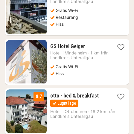
från
Landkreis Unterallgäu
984
Gratis Wi-Fi
kr.
Restaurang
Hiss
1
GS Hotel Geiger
natt
Hotell i
Mindelheim
·
1 km från
från
Landkreis Unterallgäu
729
Gratis Wi-Fi
kr.
Hiss
2
otto - bed & breakfast
8.7
nätter
Lugnt läge
för
865
Hotell i
Ottobeuren
·
18.2 km från
Landkreis Unterallgäu
kr.