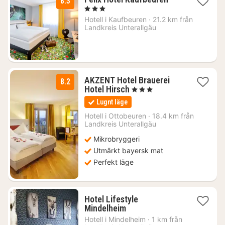
8.3
natt
, 3 Stjärnor
från
Hotell i
Kaufbeuren
·
21.2 km från
718
Landkreis Unterallgäu
kr.
AKZENT Hotel Brauerei
8.2
1
Hotel Hirsch
, 3 Stjärnor
natt
Lugnt läge
från
1919
Hotell i
Ottobeuren
·
18.4 km från
Landkreis Unterallgäu
kr.
Mikrobryggeri
Utmärkt bayersk mat
Perfekt läge
Hotel Lifestyle
1
Mindelheim
natt
Hotell i
Mindelheim
·
1 km från