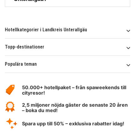
Hotellkategorier i Landkreis Unterallgäu
Topp-destinationer
Populära teman
Om
HotelSpecials
50.000+ hotellpaket – från spaweekends till
cityresor!
2,5 miljoner nöjda gäster de senaste 20 åren
– boka du med!
Spara upp till 50% – exklusiva rabatter idag!