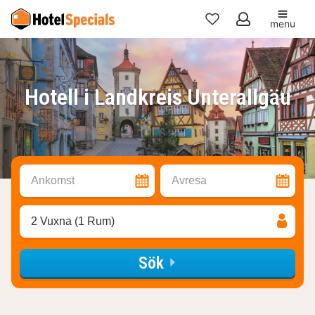
menu
Mina
favoriter
Hotell i Landkreis Unterallgäu
Ankomst
Avresa
2 Vuxna (1 Rum)
Sök