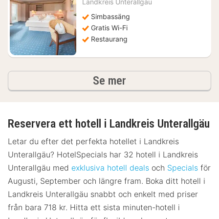
från
Landkreis Unterallgäu
1719
Simbassäng
kr.
Gratis Wi-Fi
Restaurang
hotell och boenden
Se mer
Reservera ett hotell i Landkreis Unterallgäu
Letar du efter det perfekta hotellet i Landkreis
Unterallgäu? HotelSpecials har 32 hotell i Landkreis
Unterallgäu med
exklusiva hotell deals
och
Specials
för
Augusti, September och längre fram. Boka ditt hotell i
Landkreis Unterallgäu snabbt och enkelt med priser
från bara 718 kr. Hitta ett sista minuten-hotell i