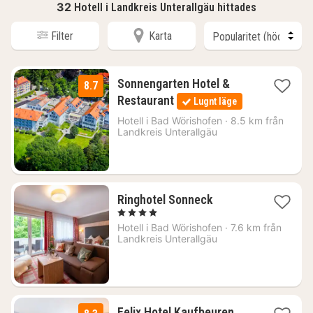
32
Hotell i Landkreis Unterallgäu hittades
Filter
Karta
Sonnengarten Hotel &
8.7
1
Restaurant
Lugnt läge
natt
från
Hotell i
Bad Wörishofen
·
8.5 km från
Landkreis Unterallgäu
2305
kr.
1
Ringhotel Sonneck
natt
, 4 Stjärnor
från
Hotell i
Bad Wörishofen
·
7.6 km från
2299
Landkreis Unterallgäu
kr.
1
Felix Hotel Kaufbeuren