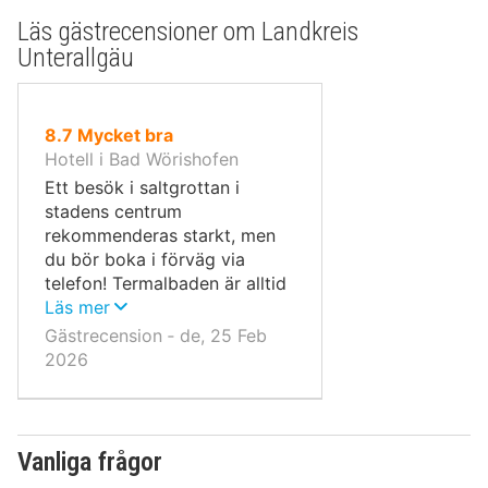
Läs gästrecensioner om Landkreis
Unterallgäu
av
8.7
Mycket bra
10,
Hotell i Bad Wörishofen
Ett besök i saltgrottan i
stadens centrum
rekommenderas starkt, men
du bör boka i förväg via
telefon! Termalbaden är alltid
mycket trånga på
Läs mer
eftermiddagen; om du
Gästrecension ‐ de, 25 Feb
föredrar en lugnare atmosfär
2026
bör du gå dit på morgonen.
Vanliga frågor