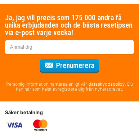
Ja, jag vill precis som 175 000 andra få
unika erbjudanden och de bästa resetipsen
via e-post varje vecka!
för nyhetsbrev
Prenumerera
Personlig information hanteras enligt vår
dataskyddspolicy
. Du
kan när som helst avregistrera dig från nyhetsbrevet.
Säker betalning