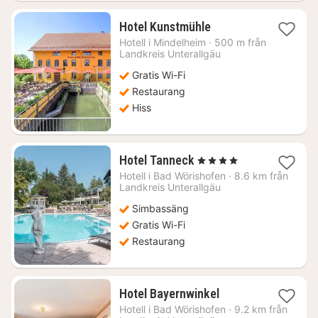
1
Hotel Kunstmühle
natt
Hotell i
Mindelheim
·
500 m från
från
Landkreis Unterallgäu
1066
Gratis Wi-Fi
kr.
Restaurang
Hiss
1
Hotel Tanneck
, 4 Stjärnor
natt
Hotell i
Bad Wörishofen
·
8.6 km från
från
Landkreis Unterallgäu
1618
Simbassäng
kr.
Gratis Wi-Fi
Restaurang
1
Hotel Bayernwinkel
natt
Hotell i
Bad Wörishofen
·
9.2 km från