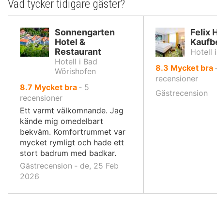
Vad tycker tidigare gäster?
Sonnengarten
Felix 
Hotel &
Kaufb
Restaurant
Hotell 
Hotell i Bad
av
8.3
Mycket bra
Wörishofen
10,
recensioner
av
8.7
Mycket bra
‐
5
Gästrecension
10,
recensioner
Ett varmt välkomnande. Jag
kände mig omedelbart
bekväm. Komfortrummet var
mycket rymligt och hade ett
stort badrum med badkar.
Gästrecension ‐ de, 25 Feb
2026