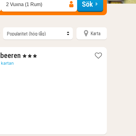
Sök
2 Vuxna (1 Rum)
Karta
r
1
ßbeeren
, 3 Stjärnor
natt
 kartan
från
866
kr.