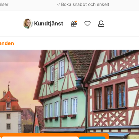
elser
Boka snabbt och enkelt
Kundtjänst
Mina
favoriter
danden