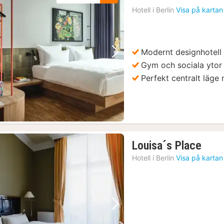
n
Hotell i
Berlin
Visa på kartan
f
9
kr
Modernt designhotell
Föregående bild
Nästa bild
Gym och sociala ytor
Perfekt centralt läge
1
Louisa´s Place
natt
Hotell i
Berlin
Visa på kartan
från
359
kr.
Föregående bild
Nästa bild