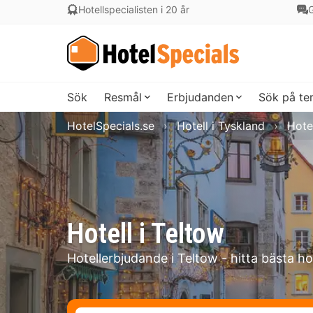
Hotellspecialisten i 20 år
G
Sök
Resmål
Erbjudanden
Sök på t
HotelSpecials.se
Hotell i Tyskland
Hotel
Hotell i Teltow
Hotellerbjudande i Teltow - hitta bästa ho