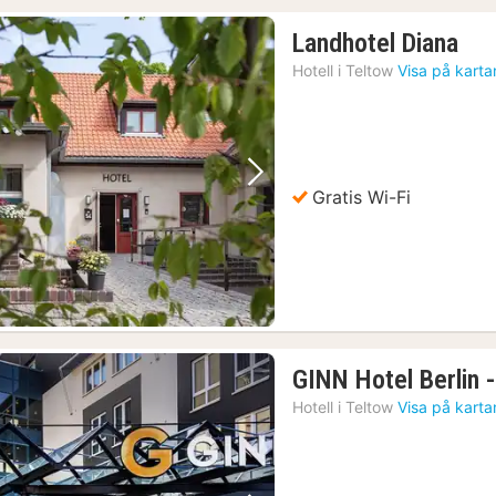
1
Landhotel Diana
nat
Hotell i
Teltow
Visa på karta
frå
88
kr.
Föregående bild
Nästa bild
Gratis Wi-Fi
GINN Hotel Berlin 
Hotell i
Teltow
Visa på karta