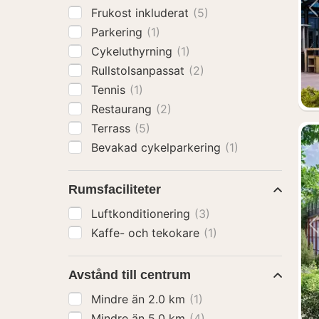
Frukost inkluderat
(5)
Parkering
(1)
Cykeluthyrning
(1)
Rullstolsanpassat
(2)
Tennis
(1)
Restaurang
(2)
Terrass
(5)
Bevakad cykelparkering
(1)
Rumsfaciliteter
Luftkonditionering
(3)
Kaffe- och tekokare
(1)
Avstånd till centrum
Mindre än 2.0 km
(1)
Mindre än 5.0 km
(4)