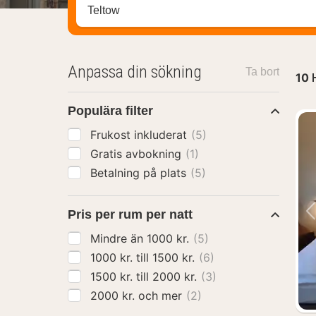
Sök efter hotell, område eller stad
Anpassa din sökning
Ta bort
10
Populära filter
Frukost inkluderat
(5)
Gratis avbokning
(1)
Betalning på plats
(5)
Pris per rum per natt
Mindre än 1000 kr.
(5)
1000 kr. till 1500 kr.
(6)
1500 kr. till 2000 kr.
(3)
2000 kr. och mer
(2)