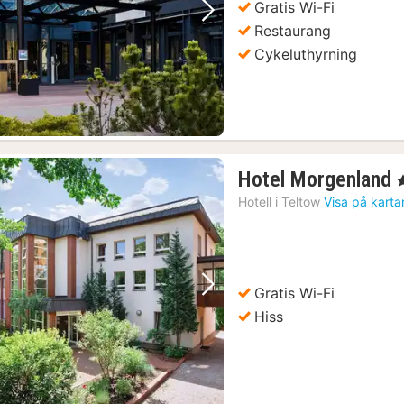
Gratis Wi-Fi
Föregående bild
Nästa bild
Restaurang
Cykeluthyrning
Hotel Morgenland
,
Hotell i
Teltow
Visa på karta
k
Gratis Wi-Fi
Föregående bild
Nästa bild
Hiss