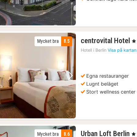
1
centrovital Hotel
Mycket bra
8.5
, 4
n
Hotell i
Berlin
Visa på kartan
f
1
kr
Egna restauranger
Föregående bild
Nästa bild
Lugnt beläget
Stort wellness center
1
Urban Loft Berlin
Mycket bra
8.6
, 4