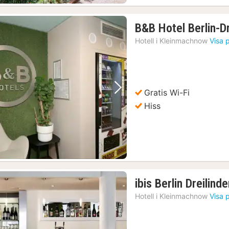
B&B Hotel Berlin-Dr
Hotell i
Kleinmachnow
Visa 
Gratis Wi-Fi
Föregående bild
Nästa bild
Hiss
ibis Berlin Dreilind
Hotell i
Kleinmachnow
Visa 