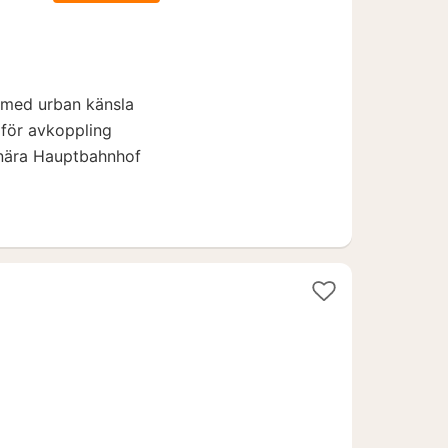
att
rån
67
.
 med urban känsla
 för avkoppling
 nära Hauptbahnhof
4