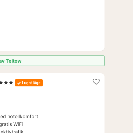
kr.
 av Teltow
Stjärnor
Lugnt läge
tt
ån
77
.
ed hotellkomfort
ratis WiFi
lektivtrafik