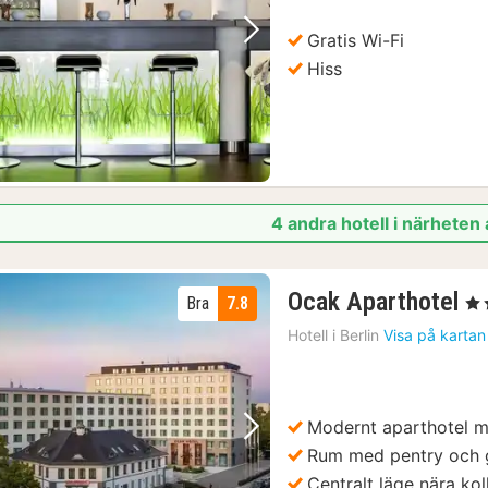
Gratis Wi-Fi
Föregående bild
Nästa bild
Hiss
4 andra hotell i närheten
1
Ocak Aparthotel
Bra
7.8
, 4 
na
Hotell i
Berlin
Visa på kartan
fr
8
kr
Modernt aparthotel m
Föregående bild
Nästa bild
Rum med pentry och g
Centralt läge nära kol