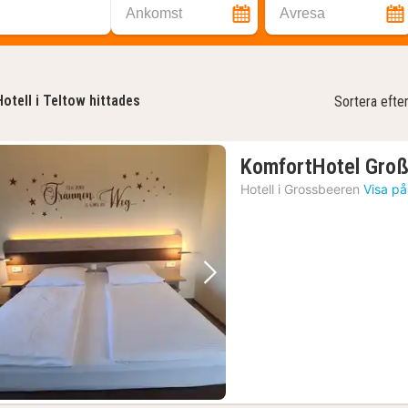
Ankomst
Avresa
Hotell i Teltow hittades
Sortera efte
KomfortHotel Gro
Hotell i
Grossbeeren
Visa på
Föregående bild
Nästa bild