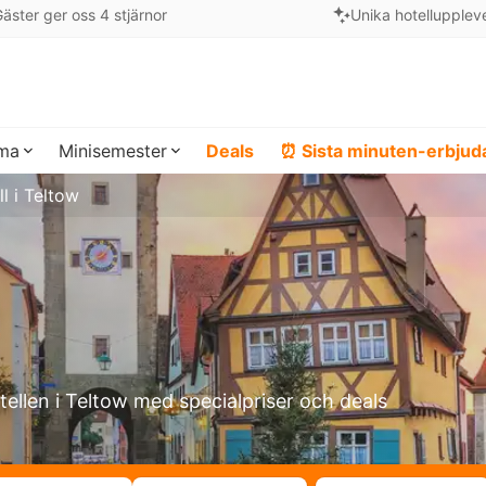
äster ger oss 4 stjärnor
Unika hotellupplev
ema
Minisemester
Deals
⏰ Sista minuten-erbju
l i Teltow
tellen i Teltow med specialpriser och deals