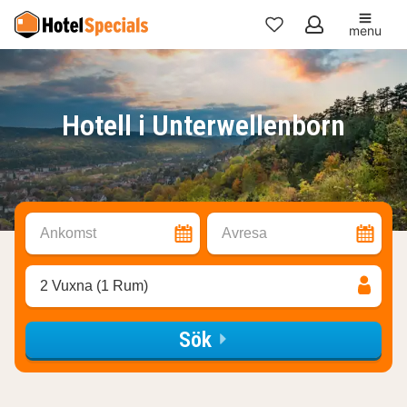
menu
Mina
favoriter
Hotell i Unterwellenborn
Ankomst
Avresa
2 Vuxna (1 Rum)
Sök