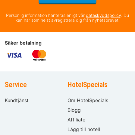
Personlig information hanteras enligt vår
dataskyddspolicy
. Du
kan när som helst avregistrera dig från nyhetsbrevet.
Säker betalning
Service
HotelSpecials
Kundtjänst
Om HotelSpecials
Blogg
Affiliate
Lägg till hotell