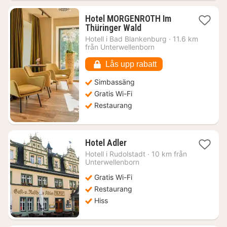
Hotel MORGENROTH Im
1
Thüringer Wald
natt
Hotell i
Bad Blankenburg
·
11.6 km
från
från Unterwellenborn
1295
kr.
Lås upp rabatt
Simbassäng
Gratis Wi-Fi
Restaurang
1
Hotel Adler
natt
Hotell i
Rudolstadt
·
10 km från
från
Unterwellenborn
934
Gratis Wi-Fi
kr.
Restaurang
Hiss