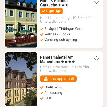
Hotel & Gasthof
1
Garküche
, 3 Stjärnor
natt
Lugnt läge
från
1096
Hotell i
Leutenberg
·
10.3 km från
Unterwellenborn
kr.
Beläget i Thüringer Wald
Wellness i Rocks
Vandring och cykling
Panoramahotel Am
1
Marienturm
, 4 Stjärnor
natt
Hotell i
Rudolstadt
·
7.9 km från
från
Unterwellenborn
1893
kr.
Lås upp rabatt
Gratis Wi-Fi
Restaurang
Bastu