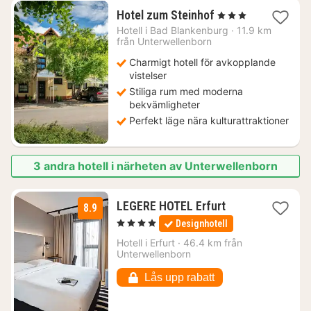
1
Hotel zum Steinhof
, 3 Stjärnor
natt
Hotell i
Bad Blankenburg
·
11.9 km
från
från Unterwellenborn
1285
Charmigt hotell för avkopplande
kr.
vistelser
Stiliga rum med moderna
bekvämligheter
Perfekt läge nära kulturattraktioner
3 andra hotell i närheten av Unterwellenborn
1
LEGERE HOTEL Erfurt
8.9
natt
, 4 Stjärnor
Designhotell
från
1208
Hotell i
Erfurt
·
46.4 km från
Unterwellenborn
kr.
Lås upp rabatt