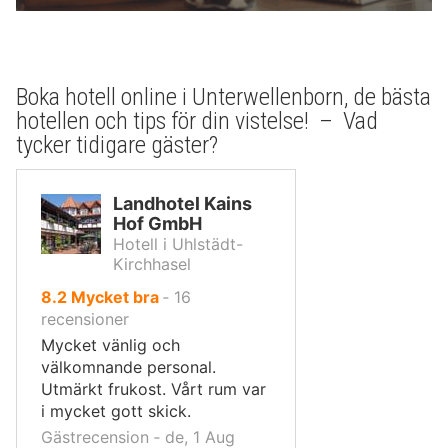
Boka hotell online i Unterwellenborn, de bästa
hotellen och tips för din vistelse! – Vad
tycker tidigare gäster?
Landhotel Kains
Hof GmbH
Hotell i Uhlstädt-
Kirchhasel
av
8.2
Mycket bra
‐
16
10,
recensioner
Mycket vänlig och
välkomnande personal.
Utmärkt frukost. Vårt rum var
i mycket gott skick.
Gästrecension ‐ de, 1 Aug