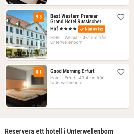
Best Western Premier
9.3
Grand Hotel Russischer
3
Hof
, 4 Stjärnor
Njut av lyx
nätter
för
Hotell i
Weimar
·
37.1 km från
Unterwellenborn
1297
kr.
1
Good Morning Erfurt
8.1
natt
Hotell i
Erfurt
·
43.4 km från
från
Unterwellenborn
679
kr.
Reservera ett hotell i Unterwellenborn