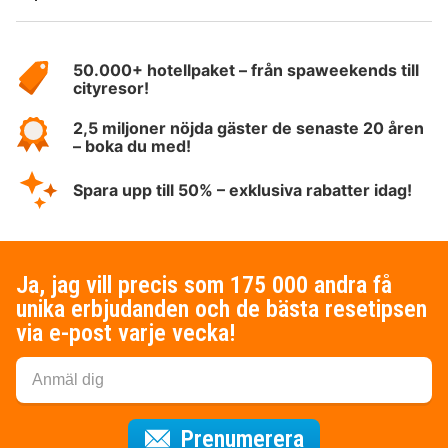
Om
HotelSpecials
50.000+ hotellpaket – från spaweekends till
cityresor!
2,5 miljoner nöjda gäster de senaste 20 åren
– boka du med!
Spara upp till 50% – exklusiva rabatter idag!
Ja, jag vill precis som 175 000 andra få
unika erbjudanden och de bästa resetipsen
via e-post varje vecka!
för nyhetsbrev
Prenumerera