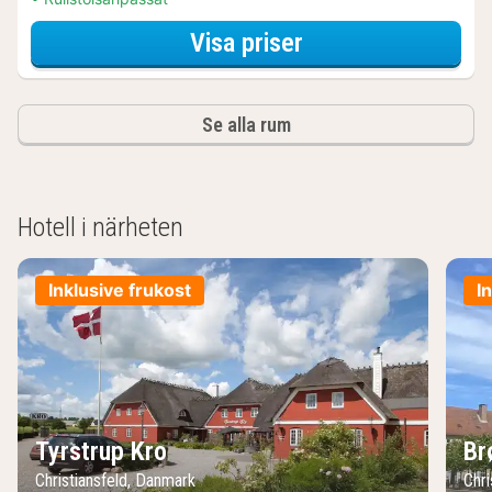
för Dubbelrum
Visa priser
Se alla rum
Hotell i närheten
Inklusive frukost
I
Tyrstrup Kro
Br
Christiansfeld, Danmark
Chri