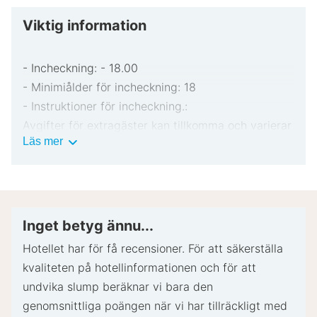
Viktig information
- Incheckning: - 18.00
- Minimiålder för incheckning: 18
- Instruktioner för incheckning.:
Avgifter för extragäster kan tillkomma och varierar
Viktig
Läs mer
i enlighet med boendets policy.
information
Statligt utfärdad fotolegitimation och kreditkort,
bankkort eller kontantdeposition kan krävas vid
incheckning för oförutsedda utgifter.
Särskilda önskemål erbjuds i mån av tillgång vid
Inget betyg ännu...
incheckning och kan medföra ytterligare avgifter.
Hotellet har för få recensioner. För att säkerställa
Särskilda önskemål kan inte garanteras.
kvaliteten på hotellinformationen och för att
Boendet accepterar kreditkort; ingen
undvika slump beräknar vi bara den
kontantbetalning.
genomsnittliga poängen när vi har tillräckligt med
Observera att kulturella normer och gästpolicyer