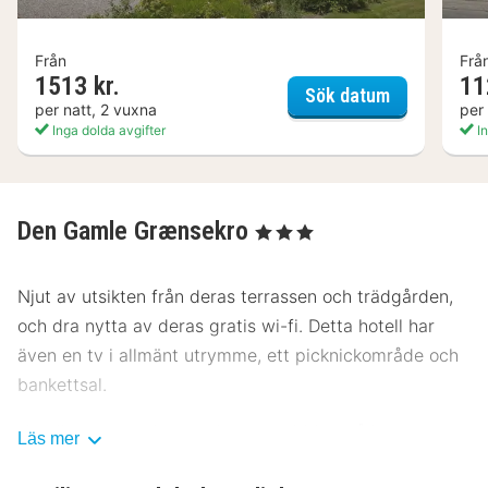
Från
Frå
1513 kr.
11
Tyrstrup Kro
Sök datum
per natt, 2 vuxna
per
Inga dolda avgifter
In
Den Gamle Grænsekro
, 3 Stjärnor
Njut av utsikten från deras terrassen och trädgården,
och dra nytta av deras gratis wi-fi. Detta hotell har
även en tv i allmänt utrymme, ett picknickområde och
bankettsal.
Hotellets gäster kan avnjuta en middag på kro stue
Läs mer
eller ta det lugnt på rummet med rumsservice (under