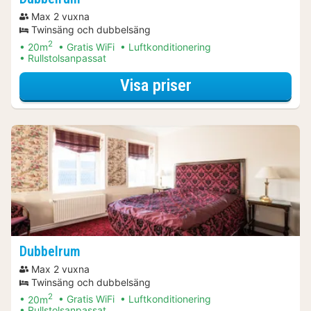
Max 2 vuxna
Twinsäng och dubbelsäng
2
20m
Gratis WiFi
Luftkonditionering
Rullstolsanpassat
för Dubbelrum
Visa priser
Dubbelrum
Max 2 vuxna
Twinsäng och dubbelsäng
2
20m
Gratis WiFi
Luftkonditionering
Rullstolsanpassat