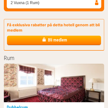
2 Vuxna (1 Rum)
Få exklusiva rabatter på detta hotell genom att bli
medlem
Bli medlem
Rum
Dubbelrum