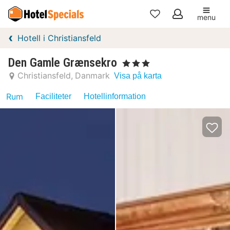
menu
Mina
Hotell i Christiansfeld
favoriter
Den Gamle Grænsekro
, 3 Stjärnor
Christiansfeld
Danmark
Visa på karta
Rum
Faciliteter
Hotellinformation