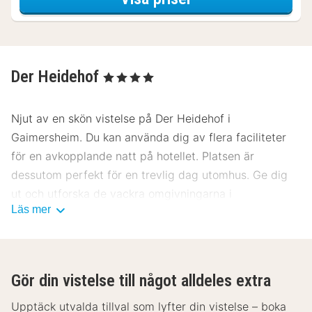
Der Heidehof
, 4 Stjärnor
Njut av en skön vistelse på Der Heidehof i
Gaimersheim. Du kan använda dig av flera faciliteter
för en avkopplande natt på hotellet. Platsen är
dessutom perfekt för en trevlig dag utomhus. Ge dig
ut och utforska de vackra omgivningarna i
Läs mer
Gaimersheim. Det blir garanterat en trevlig vistelse på
Der Heidehof.
Gör din vistelse till något alldeles extra
Upptäck utvalda tillval som lyfter din vistelse – boka