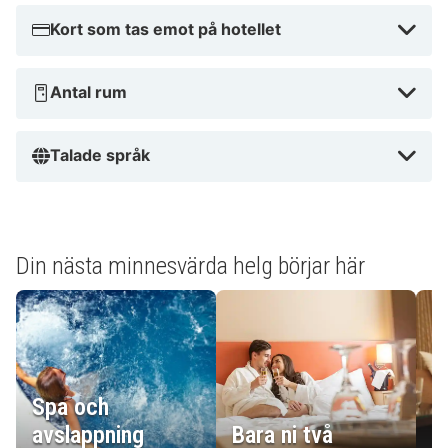
Kort som tas emot på hotellet
Antal rum
Talade språk
Din nästa minnesvärda helg börjar här
Spa och
E
avslappning
Bara ni två
g