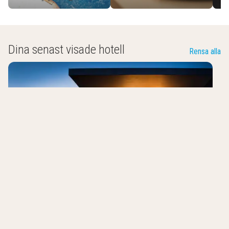
Dina senast visade hotell
Rensa alla
Der Heidehof
Gaimersheim
,
Tyskland
0.0
/10