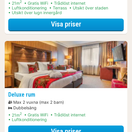
2
21m
Gratis WiFi
Trådlöst internet
Luftkonditionering
Terrass
Utsikt över staden
Utsikt över lugn innergård
för Middagspaket
Visa priser
Deluxe rum
Max 2 vuxna (max 2 barn)
Dubbelsäng
2
21m
Gratis WiFi
Trådlöst internet
Luftkonditionering
för Middagspaket
Visa priser