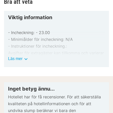
Bra att veta
Viktig information
- Incheckning: - 23.00
- Minimiålder för incheckning: N/A
- Instruktioner för incheckning.:
Avgifter för extragäster kan tillkomma och varierar
Viktig
Läs mer
i enlighet med boendets policy.
information
Statligt utfärdad fotolegitimation och kreditkort,
bankkort eller kontantdeposition kan krävas vid
incheckning för oförutsedda utgifter.
Särskilda önskemål erbjuds i mån av tillgång vid
Inget betyg ännu...
incheckning och kan medföra ytterligare avgifter.
Hotellet har för få recensioner. För att säkerställa
Särskilda önskemål kan inte garanteras.
kvaliteten på hotellinformationen och för att
Boendet accepterar kreditkort.
undvika slump beräknar vi bara den