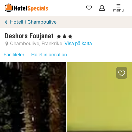
menu
Mina
Hotell i Chamboulive
favoriter
Deshors Foujanet
, 3 Stjärnor
Chamboulive
Frankrike
Visa på karta
Faciliteter
Hotellinformation