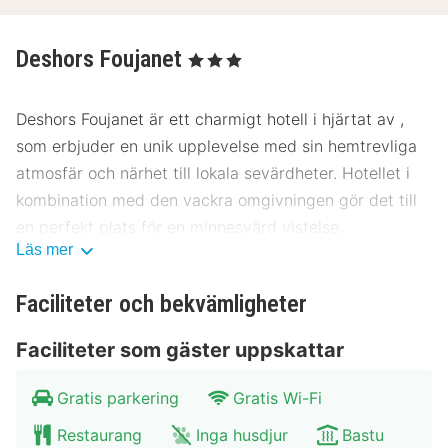
Deshors Foujanet
, 3 Stjärnor
Deshors Foujanet är ett charmigt hotell i hjärtat av ,
som erbjuder en unik upplevelse med sin hemtrevliga
atmosfär och närhet till lokala sevärdheter. Hotellet i
kombination med den vackra omgivningen gör det till
en perfekt plats för en minnesvärd vistelse.
Läs mer
Plats Deshors Foujanet
Faciliteter och bekvämligheter
Hotellet ligger centralt i , och erbjuder enkel åtkomst
till stadens mest populära platser. Du är bara en kort
Faciliteter som gäster uppskattar
promenad från huvudtorget och stadens mest kända
museer. Området är perfekt för dig som vill utforska
Gratis parkering
Gratis Wi-Fi
kulturen och historien i . Offentlig transport är
Restaurang
Inga husdjur
Bastu
lättillgänglig med buss- och tågstationer i närheten,