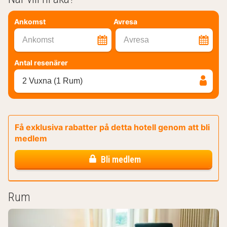
Ankomst
Avresa
Ankomst
Avresa
Antal resenärer
2 Vuxna (1 Rum)
Få exklusiva rabatter på detta hotell genom att bli
medlem
Bli medlem
Rum