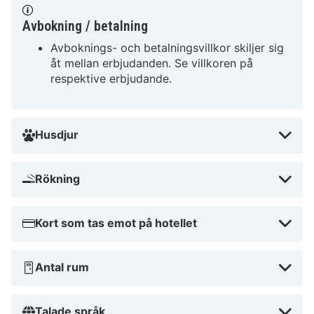
Asklepios Klinikum Bad Abbach.
Avbokning / betalning
Nära Golfplatz Deutenhof
Avboknings- och betalningsvillkor skiljer sig
åt mellan erbjudanden. Se villkoren på
respektive erbjudande.
Husdjur
Rökning
Kort som tas emot på hotellet
Antal rum
Talade språk