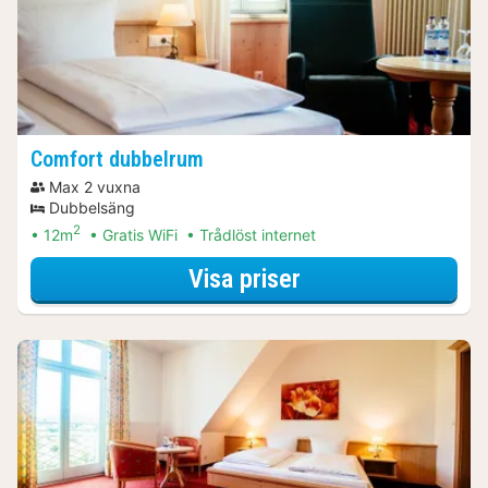
Comfort dubbelrum
Max 2 vuxna
Dubbelsäng
2
12m
Gratis WiFi
Trådlöst internet
för Comfort dubb
Visa priser