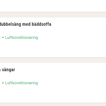
 - 1 queensize-säng
 dubbelsäng med bäddsoffa
Luftkonditionering
1 dubbelsäng med bäddsoffa
a sängar
Luftkonditionering
a sängar