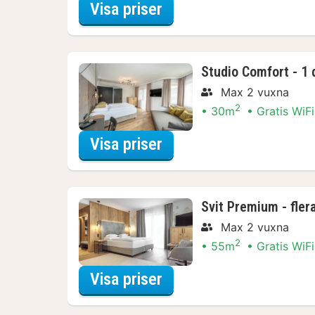
för Comfort dubbelrum
Visa priser
Studio Comfort - 1
Max 2 vuxna
2
30m
Gratis WiFi
för Studio Comfort - 
Visa priser
Svit Premium - fler
Max 2 vuxna
2
55m
Gratis WiFi
för Svit Premium - fler
Visa priser