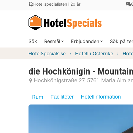
Hotellspecialisten i 20 år
G
Sök
Resmål
Erbjudanden
Sök på t
HotelSpecials.se
Hotell i Österrike
Hote
die Hochkönigin - Mountain
Hochkönigstraße 27
5761
Maria Alm a
Rum
Faciliteter
Hotellinformation