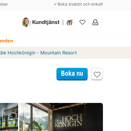
elser
Boka snabbt och enkelt
Kundtjänst
Mina
favoriter
danden
die Hochkönigin - Mountain Resort
Boka nu