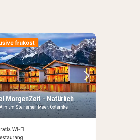
usive frukost
regående bild
Nästa bild
el MorgenZeit - Natürlich
 Alm am Steinernen Meer, Österrike
ratis Wi-Fi
estaurang