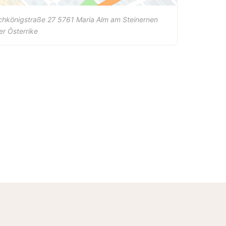
chkönigstraße 27
5761
Maria Alm am Steinernen
er
Österrike