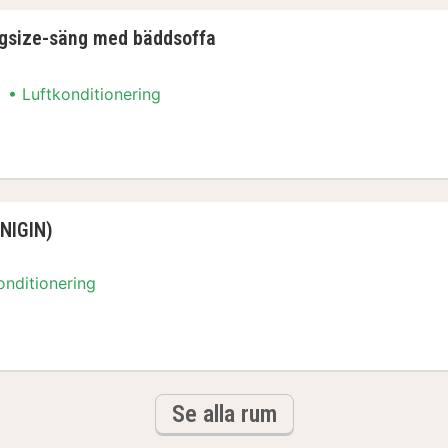
ingsize-säng med bäddsoffa
Luftkonditionering
kingsize-säng med bäddsoffa
NIGIN)
onditionering
ENIGIN)
Se alla rum