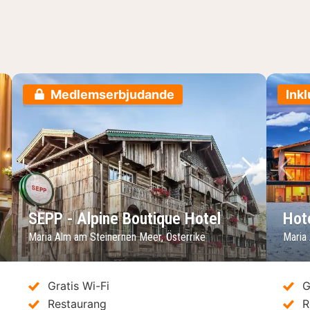
Medlemserbjudande
Inkl
sta bild
Föregående bild
Nästa bild
Fö
SEPP - Alpine Boutique Hotel
Hot
Maria Alm am Steinernen Meer, Österrike
Maria
Gratis Wi-Fi
G
Restaurang
R