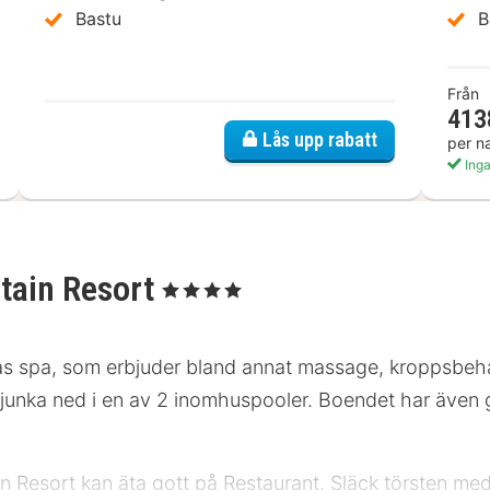
Bastu
B
Från
413
 Saal
Lås upp rabatt
per n
Inga
tain Resort
, 4 Stjärnor
as spa, som erbjuder bland annat massage, kroppsbeha
junka ned i en av 2 inomhuspooler. Boendet har även gr
 Resort kan äta gott på Restaurant. Släck törsten med 