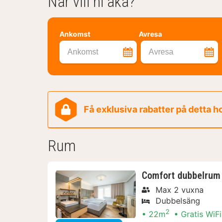
När vill ni åka?
Ankomst
Avresa
Ankomst
Avresa
Få exklusiva rabatter på detta h
Rum
Comfort dubbelrum 
Max 2 vuxna
Dubbelsäng
2
22m
Gratis WiFi