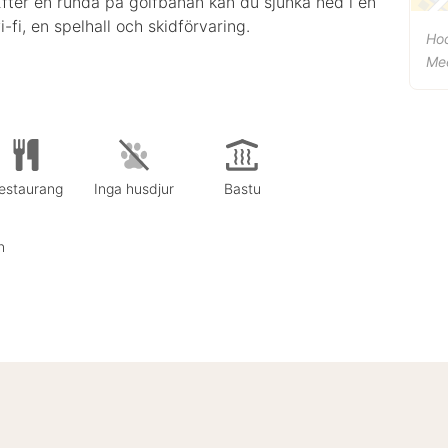
fter en runda på golfbanan kan du sjunka ned i en
fi, en spelhall och skidförvaring.
Ho
Me
estaurang
Inga husdjur
Bastu
n