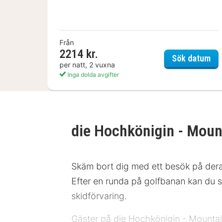
Från
2214 kr.
Das
Sök datum
per natt, 2 vuxna
Inga dolda avgifter
die Hochkönigin - Moun
Skäm bort dig med ett besök på der
Efter en runda på golfbanan kan du s
skidförvaring.
Gäster på die Hochkönigin - Mountain