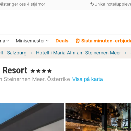
äster ger oss 4 stjärnor
Unika hotellupplev
ema
Minisemester
Deals
⏰ Sista minuten-erbju
ll i Salzburg
Hotell i Maria Alm am Steinernen Meer
 Resort
, 4 Stjärnor
m Steinernen Meer
Österrike
Visa på karta