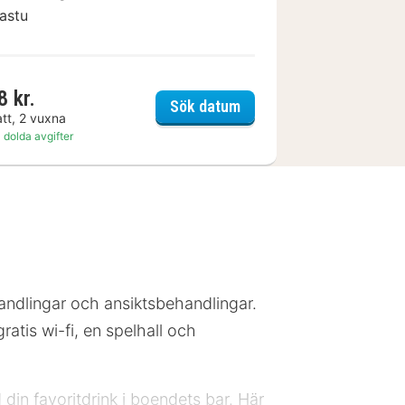
astu
8 kr.
Hotel MorgenZeit - Natür
Sök datum
att, 2 vuxna
 dolda avgifter
ndlingar och ansiktsbehandlingar.
atis wi-fi, en spelhall och
din favoritdrink i boendets bar. Här