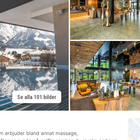
Se alla 101 bilder
om erbjuder bland annat massage,