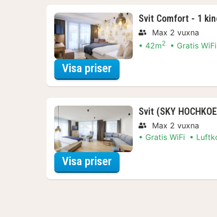
Svit Comfort - 1 k
Max 2 vuxna
2
42m
Gratis WiFi
för Svit Comfort - 1 
Visa priser
Svit (SKY HOCHKOE
Max 2 vuxna
Gratis WiFi
Luftk
för Svit (SKY HOCHKO
Visa priser