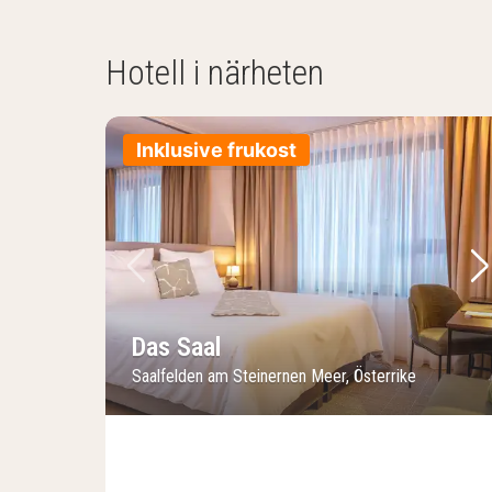
Hotell i närheten
Inklusive frukost
Föregående bild
Nä
Das Saal
Saalfelden am Steinernen Meer, Österrike