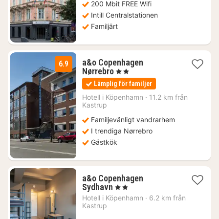
200 Mbit FREE Wifi
Intill Centralstationen
Familjärt
a&o Copenhagen
6.9
2
Nørrebro
, 2 Stjärnor
nätter
Lämplig för familjer
för
896
Hotell i
Köpenhamn
·
11.2 km från
Kastrup
kr.
Familjevänligt vandrarhem
I trendiga Nørrebro
Gästkök
a&o Copenhagen
1
Sydhavn
, 2 Stjärnor
natt
Hotell i
Köpenhamn
·
6.2 km från
från
Kastrup
1168