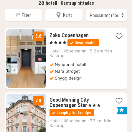
28
hotell i Kastrup hittades
Filter
Karta
1
Zoku Copenhagen
8.6
natt
, 4 Stjärnor
Designhotell
från
1636
Hotell i
Köpenhamn
·
5.2 km från
Kastrup
kr.
Nyöppnat hotell
Nära Ströget
Snygg design
Good Morning City
7.8
1
Copenhagen Star
, 3 Stjärnor
natt
Lämplig för familjer
från
1662
Hotell i
Köpenhamn
·
7.3 km från
Kastrup
kr.