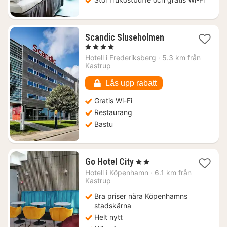
1
Scandic Sluseholmen
natt
, 4 Stjärnor
från
Hotell i
Frederiksberg
·
5.3 km från
1209
Kastrup
kr.
Lås upp rabatt
Gratis Wi-Fi
Restaurang
Bastu
1
Go Hotel City
, 2 Stjärnor
natt
Hotell i
Köpenhamn
·
6.1 km från
från
Kastrup
910
Bra priser nära Köpenhamns
kr.
stadskärna
Helt nytt