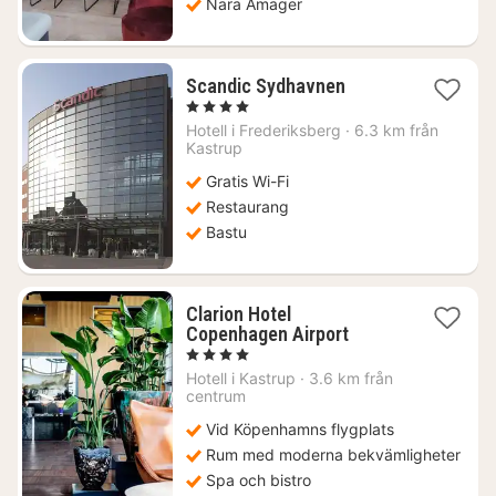
Nära Amager
1
Scandic Sydhavnen
natt
, 4 Stjärnor
från
Hotell i
Frederiksberg
·
6.3 km från
1042
Kastrup
kr.
Gratis Wi-Fi
Restaurang
Bastu
Clarion Hotel
1
Copenhagen Airport
natt
, 4 Stjärnor
från
Hotell i
Kastrup
·
3.6 km från
2582
centrum
kr.
Vid Köpenhamns flygplats
Rum med moderna bekvämligheter
Spa och bistro