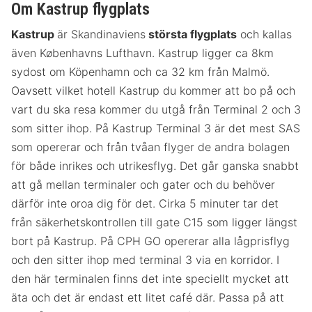
Om Kastrup flygplats
Kastrup
är Skandinaviens
största flygplats
och kallas
även Københavns Lufthavn. Kastrup ligger ca 8km
sydost om Köpenhamn och ca 32 km från Malmö.
Oavsett vilket hotell Kastrup du kommer att bo på och
vart du ska resa kommer du utgå från Terminal 2 och 3
som sitter ihop. På Kastrup Terminal 3 är det mest SAS
som opererar och från tvåan flyger de andra bolagen
för både inrikes och utrikesflyg. Det går ganska snabbt
att gå mellan terminaler och gater och du behöver
därför inte oroa dig för det. Cirka 5 minuter tar det
från säkerhetskontrollen till gate C15 som ligger längst
bort på Kastrup. På CPH GO opererar alla lågprisflyg
och den sitter ihop med terminal 3 via en korridor. I
den här terminalen finns det inte speciellt mycket att
äta och det är endast ett litet café där. Passa på att