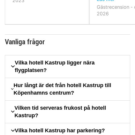
2023
eller Amagerhalv
Gästrecension ‐ 
2026
Vanliga frågor
Vilka hotell Kastrup ligger nära
flygplatsen?
Hur långt är det från hotell Kastrup till
Köpenhamns centrum?
Vilken tid serveras frukost på hotell
Kastrup?
Vilka hotell Kastrup har parkering?