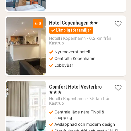
kr.
1
Hotel Copenhagen
, 2 Stjärnor
6.0
natt
Lämplig för familjer
från
1313
Hotell i
Köpenhamn
·
6.2 km från
Kastrup
kr.
Nyrenoverat hotell
Centralt i Köpenhamn
LobbyBar
2
Comfort Hotel Vesterbro
nätter
, 3 Stjärnor
för
Hotell i
Köpenhamn
·
7.5 km från
1740
Kastrup
kr.
Centrala läge nära Tivoli &
shopping
Avslappnad och modern design
Stor frukostbuffé och gratis Wi-Fi