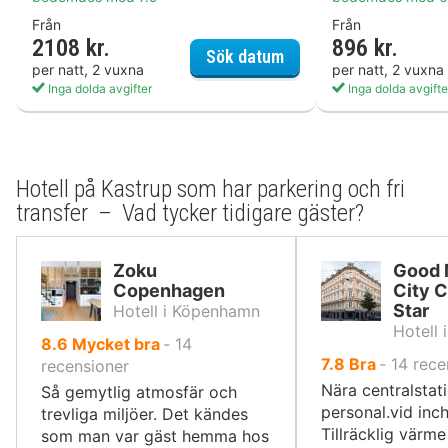
Från
Från
2108 kr.
896 kr.
Zoku Copenhagen
Sök datum
per natt, 2 vuxna
per natt, 2 vuxna
Inga dolda avgifter
Inga dolda avgifte
Hotell på Kastrup som har parkering och fri
transfer – Vad tycker tidigare gäster?
Zoku
Good 
Copenhagen
City 
Star
Hotell i Köpenhamn
Hotell
av
8.6
Mycket bra
‐
14
av
7.8
Bra
‐
14
rece
10,
recensioner
10,
Nära centralstati
Så gemytlig atmosfär och
personal.vid inc
trevliga miljöer. Det kändes
Tillräcklig värm
som man var gäst hemma hos