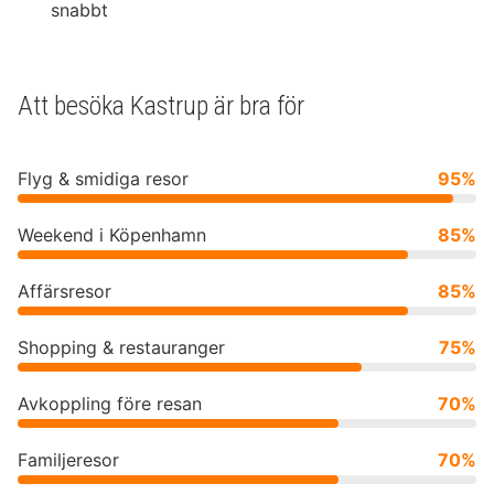
snabbt
Att besöka Kastrup är bra för
Flyg & smidiga resor
95%
Weekend i Köpenhamn
85%
Affärsresor
85%
Shopping & restauranger
75%
Avkoppling före resan
70%
Familjeresor
70%