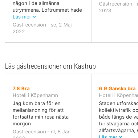
någon i de allmänna
Gästrecension ‐ 
utrymmena. Loftrummet hade
2023
allt man kan behöva
Läs mer
Gästrecension ‐ se, 2 Maj
2022
Läs gästrecensioner om Kastrup
av
av
7.8
Bra
6.9
Ganska bra
10,
10,
Hotell i Köpenhamn
Hotell i Köpenh
Jag kom bara för en
Staden utforska
mellanlandning för att
kollektivtrafik och
fortsätta min resa nästa
både längs de va
morgon
turistvägarna oc
allfartsvägarna, 
Gästrecension ‐ nl, 8 Jan
exempel Kungliga
Läs mer