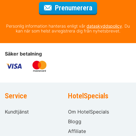
för nyhetsbrev
Prenumerera
Personlig information hanteras enligt vår
dataskyddspolicy
. Du
kan när som helst avregistrera dig från nyhetsbrevet.
Säker betalning
Service
HotelSpecials
Kundtjänst
Om HotelSpecials
Blogg
Affiliate