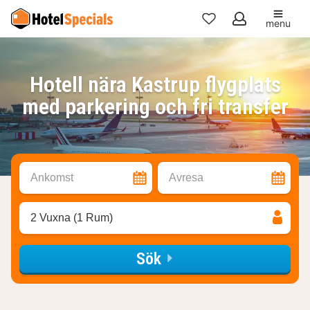
menu
Mina
favoriter
Hotell nära Kastrup flygplats
med parkering och fri transfer
Ankomst
Avresa
2 Vuxna (1 Rum)
Sök