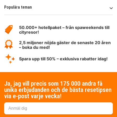
Populära teman
Om
HotelSpecials
50.000+ hotellpaket – från spaweekends till
cityresor!
2,5 miljoner nöjda gäster de senaste 20 åren
– boka du med!
Spara upp till 50% – exklusiva rabatter idag!
Ja, jag vill precis som 175 000 andra få
unika erbjudanden och de bästa resetipsen
via e-post varje vecka!