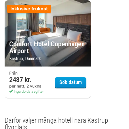
Inklusive frukost
Comfort Hotel Copenhagen
Airport
Kastrup, Danmark
Från
2487 kr.
Comfort Hotel Copenh
Sök datum
per natt, 2 vuxna
Inga dolda avgifter
Därför väljer många hotell nära Kastrup
flygplats