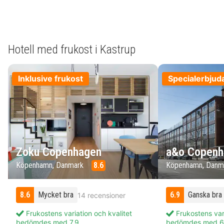
Hotell med frukost i Kastrup
Inklusive frukost
Specialerbjud
Zoku Copenhagen
a&o Copenh
Köpenhamn, Danmark
8.6
Köpenhamn, Danm
8.6
Mycket bra
6.9
Ganska bra
14 recensioner
Frukostens variation och kvalitet
Frukostens vari
bedömdes med 7.9
bedömdes med 6