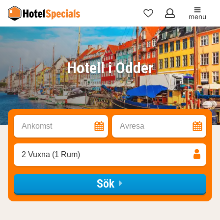
menu
Mina
favoriter
Hotell i Odder
Ankomst
Avresa
2 Vuxna (1 Rum)
Sök