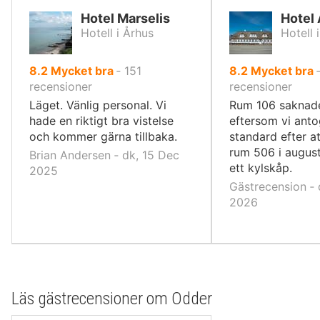
Hotel Marselis
Hotel 
Hotell i Århus
Hotell 
av
av
8.2
Mycket bra
‐
151
8.2
Mycket bra
10,
10,
recensioner
recensioner
Läget. Vänlig personal. Vi
Rum 106 saknade
hade en riktigt bra vistelse
eftersom vi anto
och kommer gärna tillbaka.
standard efter at
rum 506 i augus
Brian Andersen ‐ dk, 15 Dec
ett kylskåp.
2025
Gästrecension ‐ 
2026
Läs gästrecensioner om Odder