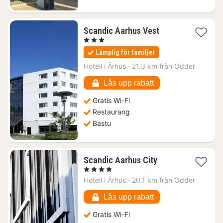
1
Scandic Aarhus Vest
natt
, 3 Stjärnor
från
Lämplig för familjer
1041
kr.
Hotell i
Århus
·
21.3 km från Odder
Lås upp rabatt
Gratis Wi-Fi
Restaurang
Bastu
1
Scandic Aarhus City
natt
, 4 Stjärnor
från
Hotell i
Århus
·
20.1 km från Odder
1267
kr.
Lås upp rabatt
Gratis Wi-Fi