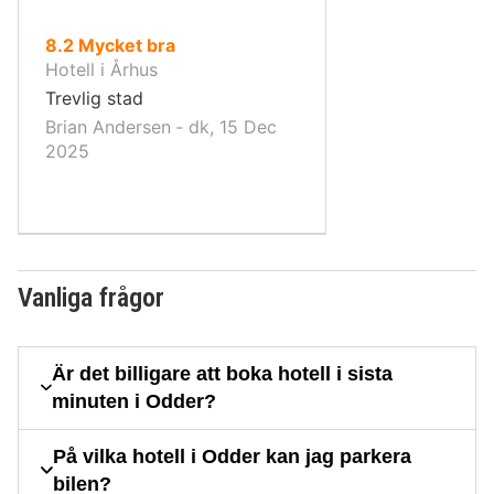
av
8.2
Mycket bra
10,
Hotell i Århus
Trevlig stad
Brian Andersen ‐ dk, 15 Dec
2025
Vanliga frågor
Är det billigare att boka hotell i sista
minuten i Odder?
På vilka hotell i Odder kan jag parkera
bilen?