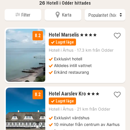
26
Hotell i Odder hittades
Filter
Karta
1
Hotel Marselis
, 4 Stjärnor
8.2
natt
Lugnt läge
från
1471
Hotell i
Århus
·
17.3 km från Odder
kr.
Exklusivt hotell
Alldeles intill vattnet
Erkänd restaurang
1
Hotel Aarslev Kro
, 3 Stjärnor
8.2
natt
Lugnt läge
från
1294
Hotell i
Århus
·
21 km från Odder
kr.
Exklusivt värdshus
10 minuter från centrum av Aarhus