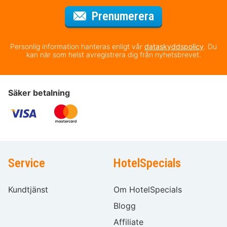
för nyhetsbrev
Prenumerera
Personlig information hanteras enligt vår
dataskyddspolicy
. Du
kan när som helst avregistrera dig från nyhetsbrevet.
Säker betalning
Service
HotelSpecials
Kundtjänst
Om HotelSpecials
Blogg
Affiliate