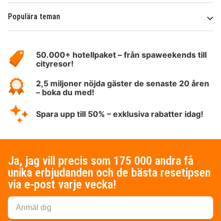
Populära teman
Om
HotelSpecials
50.000+ hotellpaket – från spaweekends till
cityresor!
2,5 miljoner nöjda gäster de senaste 20 åren
– boka du med!
Spara upp till 50% – exklusiva rabatter idag!
Ja, jag vill precis som 175 000 andra få
unika erbjudanden och de bästa resetipsen
via e-post varje vecka!