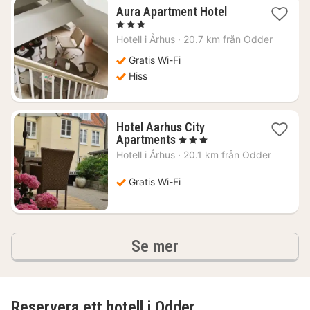
1
Aura Apartment Hotel
natt
, 3 Stjärnor
från
Hotell i
Århus
·
20.7 km från Odder
1755
kr.
Gratis Wi-Fi
Hiss
Hotel Aarhus City
1
Apartments
, 3 Stjärnor
natt
Hotell i
Århus
·
20.1 km från Odder
från
1032
Gratis Wi-Fi
kr.
hotell och boenden
Se mer
Reservera ett hotell i Odder