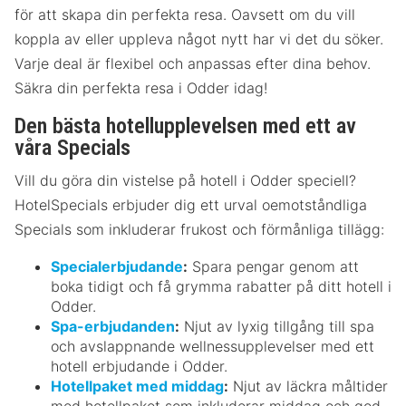
för att skapa din perfekta resa. Oavsett om du vill
koppla av eller uppleva något nytt har vi det du söker.
Varje deal är flexibel och anpassas efter dina behov.
Säkra din perfekta resa i Odder idag!
Den bästa hotellupplevelsen med ett av
våra Specials
Vill du göra din vistelse på hotell i Odder speciell?
HotelSpecials erbjuder dig ett urval oemotståndliga
Specials som inkluderar frukost och förmånliga tillägg:
Specialerbjudande
:
Spara pengar genom att
boka tidigt och få grymma rabatter på ditt hotell i
Odder.
Spa-erbjudanden
:
Njut av lyxig tillgång till spa
och avslappnande wellnessupplevelser med ett
hotell erbjudande i Odder.
Hotellpaket med middag
:
Njut av läckra måltider
med hotellpaket som inkluderar middag och god