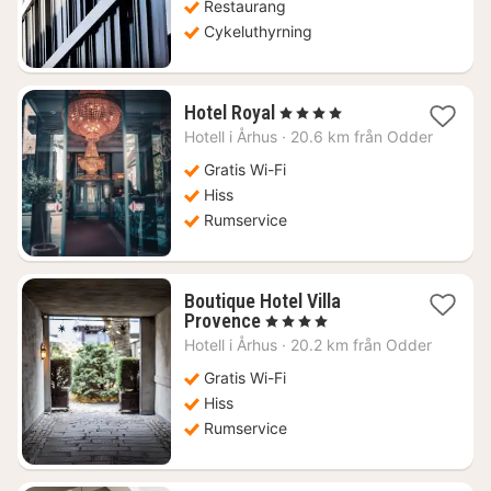
Restaurang
Cykeluthyrning
1
Hotel Royal
, 4 Stjärnor
natt
Hotell i
Århus
·
20.6 km från Odder
från
1816
Gratis Wi-Fi
kr.
Hiss
Rumservice
Boutique Hotel Villa
1
Provence
, 4 Stjärnor
natt
Hotell i
Århus
·
20.2 km från Odder
från
1995
Gratis Wi-Fi
kr.
Hiss
Rumservice