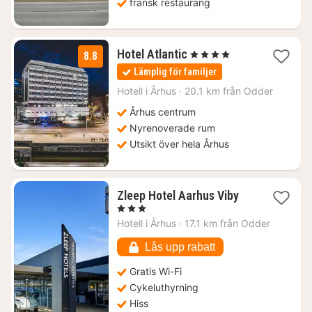
fransk restaurang
1
Hotel Atlantic
, 4 Stjärnor
8.8
natt
Lämplig för familjer
från
1318
Hotell i
Århus
·
20.1 km från Odder
kr.
Århus centrum
Nyrenoverade rum
Utsikt över hela Århus
1
Zleep Hotel Aarhus Viby
natt
, 3 Stjärnor
från
Hotell i
Århus
·
17.1 km från Odder
896
kr.
Lås upp rabatt
Gratis Wi-Fi
Cykeluthyrning
Hiss