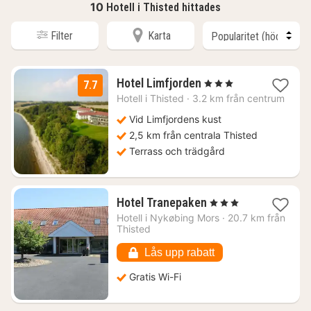
10
Hotell i Thisted hittades
Filter
Karta
1
Hotel Limfjorden
, 3 Stjärnor
7.7
natt
Hotell i
Thisted
·
3.2 km från centrum
från
1596
Vid Limfjordens kust
kr.
2,5 km från centrala Thisted
Terrass och trädgård
1
Hotel Tranepaken
, 3 Stjärnor
natt
Hotell i
Nykøbing Mors
·
20.7 km från
från
Thisted
942
kr.
Lås upp rabatt
Gratis Wi-Fi