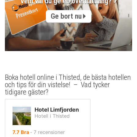
Vem vill du ge en övernattning?
Ge bort nu
Boka hotell online i Thisted, de bästa hotellen
och tips för din vistelse! – Vad tycker
tidigare gäster?
Hotel Limfjorden
Hotell i Thisted
av
7.7
Bra
‐
7
recensioner