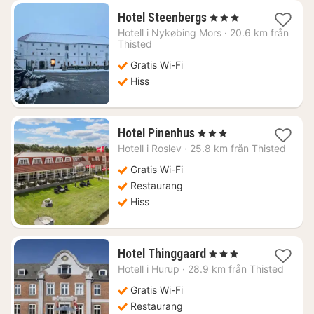
1
Hotel Steenbergs
, 3 Stjärnor
natt
Hotell i
Nykøbing Mors
·
20.6 km från
från
Thisted
1367
Gratis Wi-Fi
kr.
Hiss
1
Hotel Pinenhus
, 3 Stjärnor
natt
Hotell i
Roslev
·
25.8 km från Thisted
från
1056
Gratis Wi-Fi
kr.
Restaurang
Hiss
1
Hotel Thinggaard
, 3 Stjärnor
natt
Hotell i
Hurup
·
28.9 km från Thisted
från
1524
Gratis Wi-Fi
kr.
Restaurang