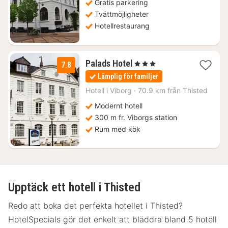
Gratis parkering
kr.
Tvättmöjligheter
Hotellrestaurang
1
Palads Hotel
, 3 Stjärnor
7.8
natt
Lämplig för familjer
från
1299
Hotell i
Viborg
·
70.9 km från Thisted
kr.
Modernt hotell
300 m fr. Viborgs station
Rum med kök
Upptäck ett hotell i Thisted
Redo att boka det perfekta hotellet i Thisted?
HotelSpecials gör det enkelt att bläddra bland 5 hotell