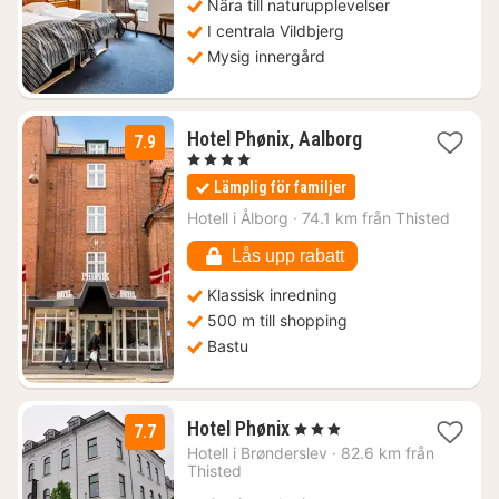
Nära till naturupplevelser
I centrala Vildbjerg
Mysig innergård
1
Hotel Phønix, Aalborg
7.9
natt
, 4 Stjärnor
från
Lämplig för familjer
1103
kr.
Hotell i
Ålborg
·
74.1 km från Thisted
Lås upp rabatt
Klassisk inredning
500 m till shopping
Bastu
1
Hotel Phønix
, 3 Stjärnor
7.7
natt
Hotell i
Brønderslev
·
82.6 km från
från
Thisted
1248