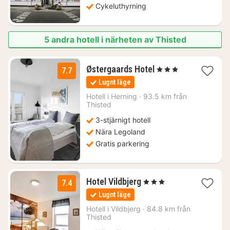
Cykeluthyrning
5 andra hotell i närheten av Thisted
2
Østergaards Hotel
, 3 Stjärnor
7.7
nätter
Lugnt läge
för
1239
Hotell i
Herning
·
93.5 km från
Thisted
kr.
3-stjärnigt hotell
Nära Legoland
Gratis parkering
1
Hotel Vildbjerg
, 3 Stjärnor
7.4
natt
Lugnt läge
från
1340
Hotell i
Vildbjerg
·
84.8 km från
Thisted
kr.