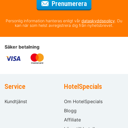
för nyhetsbrev
Prenumerera
Personlig information hanteras enligt vår
dataskyddspolicy
. Du
kan när som helst avregistrera dig från nyhetsbrevet.
Säker betalning
Service
HotelSpecials
Kundtjänst
Om HotelSpecials
Blogg
Affiliate