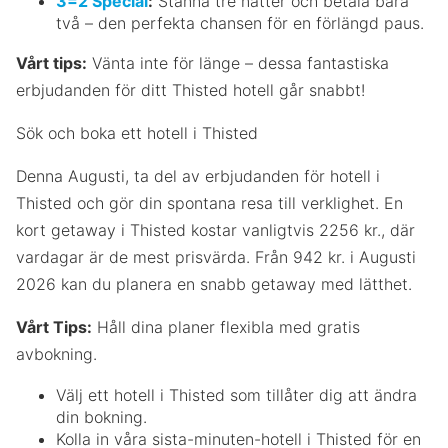
3=2 Special
:
Stanna tre nätter och betala bara
två – den perfekta chansen för en förlängd paus.
Vårt tips:
Vänta inte för länge – dessa fantastiska
erbjudanden för ditt Thisted hotell går snabbt!
Sök och boka ett hotell i Thisted
Denna Augusti, ta del av erbjudanden för hotell i
Thisted och gör din spontana resa till verklighet. En
kort getaway i Thisted kostar vanligtvis 2256 kr., där
vardagar är de mest prisvärda. Från 942 kr. i Augusti
2026 kan du planera en snabb getaway med lätthet.
Vårt Tips:
Håll dina planer flexibla med gratis
avbokning.
Välj ett hotell i Thisted som tillåter dig att ändra
din bokning.
Kolla in våra sista-minuten-hotell i Thisted för en