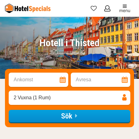
menu
Mina
favoriter
Hotell i Thisted
Ankomst
Avresa
2 Vuxna (1 Rum)
Sök