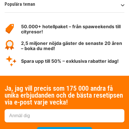
Populära teman
Om
HotelSpecials
50.000+ hotellpaket – från spaweekends till
cityresor!
2,5 miljoner nöjda gäster de senaste 20 åren
– boka du med!
Spara upp till 50% – exklusiva rabatter idag!
Ja, jag vill precis som 175 000 andra få
unika erbjudanden och de bästa resetipsen
via e-post varje vecka!