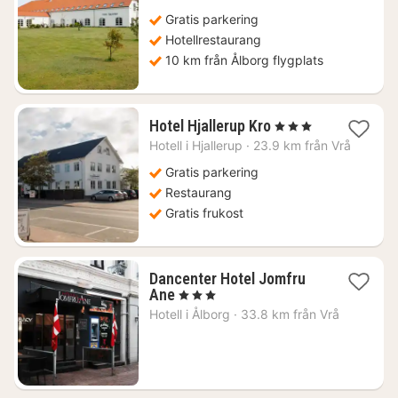
från
1289
Gratis parkering
kr.
Hotellrestaurang
10 km från Ålborg flygplats
2
Hotel Hjallerup Kro
, 3 Stjärnor
nätter
Hotell i
Hjallerup
·
23.9 km från Vrå
för
1390
Gratis parkering
kr.
Restaurang
Gratis frukost
Dancenter Hotel Jomfru
2
Ane
, 3 Stjärnor
nätter
Hotell i
Ålborg
·
33.8 km från Vrå
för
695
kr.