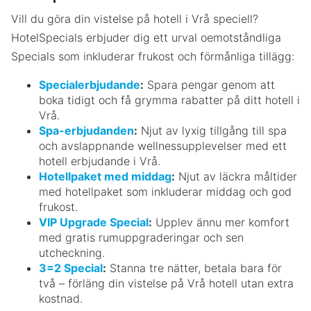
Vill du göra din vistelse på hotell i Vrå speciell?
HotelSpecials erbjuder dig ett urval oemotståndliga
Specials som inkluderar frukost och förmånliga tillägg:
Specialerbjudande
:
Spara pengar genom att
boka tidigt och få grymma rabatter på ditt hotell i
Vrå.
Spa-erbjudanden
:
Njut av lyxig tillgång till spa
och avslappnande wellnessupplevelser med ett
hotell erbjudande i Vrå.
Hotellpaket med middag
:
Njut av läckra måltider
med hotellpaket som inkluderar middag och god
frukost.
VIP Upgrade Special
:
Upplev ännu mer komfort
med gratis rumuppgraderingar och sen
utcheckning.
3=2 Special
:
Stanna tre nätter, betala bara för
två – förläng din vistelse på Vrå hotell utan extra
kostnad.