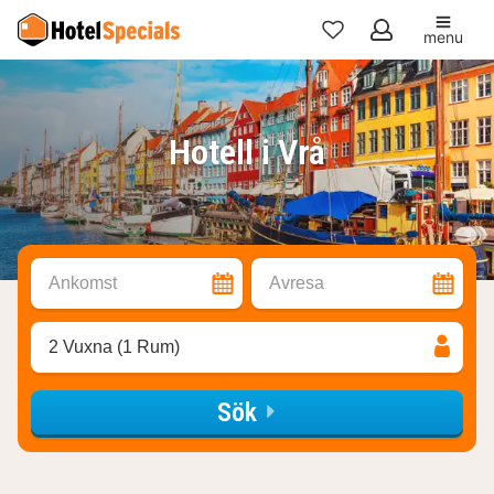
menu
Mina
favoriter
Hotell i Vrå
Ankomst
Avresa
2 Vuxna (1 Rum)
Sök