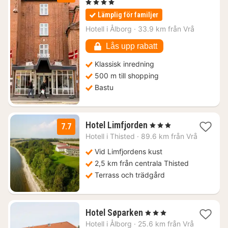
natt
, 4 Stjärnor
från
Lämplig för familjer
1183
kr.
Hotell i
Ålborg
·
33.9 km från Vrå
Lås upp rabatt
Klassisk inredning
500 m till shopping
Bastu
1
Hotel Limfjorden
, 3 Stjärnor
7.7
natt
Hotell i
Thisted
·
89.6 km från Vrå
från
1598
Vid Limfjordens kust
kr.
2,5 km från centrala Thisted
Terrass och trädgård
1
Hotel Søparken
, 3 Stjärnor
natt
Hotell i
Ålborg
·
25.6 km från Vrå