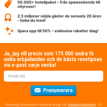
50.000+ hotellpaket – från spaweekends till
cityresor!
2,5 miljoner nöjda gäster de senaste 20 åren
– boka du med!
Spara upp till 50% – exklusiva rabatter idag!
Ja, jag vill precis som 175 000 andra få
unika erbjudanden och de bästa resetipsen
via e-post varje vecka!
för nyhetsbrev
Prenumerera
Personlig information hanteras enligt vår
dataskyddspolicy
. Du