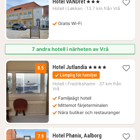
1
Hotel VANDret
, 3 Stjärnor
natt
Hotell i
Løkken
·
13.7 km från Vrå
från
1520
kr.
Gratis Wi-Fi
7 andra hotell i närheten av Vrå
3
Hotel Jutlandia
, 4 Stjärnor
8.5
nätter
Lämplig för familjer
för
1351
Hotell i
Fredrikshamn
·
37 km från
Vrå
kr.
Familjeägt hotell
Mittemot färjeterminalen
Nära butiker och restauranger
1
Hotel Phønix, Aalborg
7.9