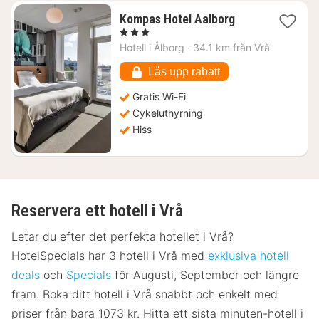
1
Kompas Hotel Aalborg
natt
, 3 Stjärnor
från
Hotell i
Ålborg
·
34.1 km från Vrå
1106
kr.
Lås upp rabatt
Gratis Wi-Fi
Cykeluthyrning
Hiss
Reservera ett hotell i Vrå
Letar du efter det perfekta hotellet i Vrå?
HotelSpecials har 3 hotell i Vrå med
exklusiva hotell
deals
och
Specials
för Augusti, September och längre
fram. Boka ditt hotell i Vrå snabbt och enkelt med
priser från bara 1073 kr. Hitta ett sista minuten-hotell i