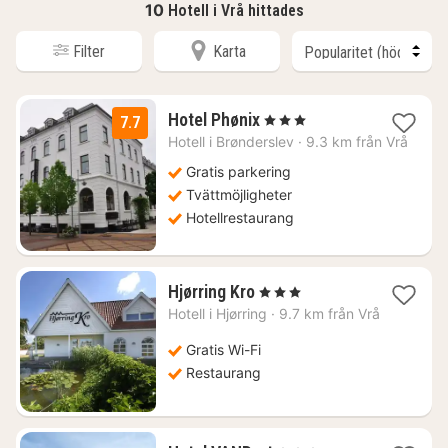
10
Hotell i Vrå hittades
Filter
Karta
1
Hotel Phønix
, 3 Stjärnor
7.7
natt
Hotell i
Brønderslev
·
9.3 km från Vrå
från
1248
Gratis parkering
kr.
Tvättmöjligheter
Hotellrestaurang
1
Hjørring Kro
, 3 Stjärnor
natt
Hotell i
Hjørring
·
9.7 km från Vrå
från
1073
Gratis Wi-Fi
kr.
Restaurang