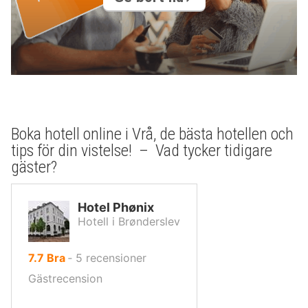
Boka hotell online i Vrå, de bästa hotellen och
tips för din vistelse! – Vad tycker tidigare
gäster?
Hotel Phønix
Hotell i Brønderslev
av
7.7
Bra
‐
5
recensioner
10,
Gästrecension