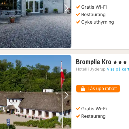
Gratis Wi-Fi
Föregående bild
Nästa bild
Restaurang
Cykeluthyrning
1
Bromølle Kro
, 3 Stjärno
natt
Hotell i
Jyderup
Visa på kar
från
1628
kr.
Lås upp rabatt
Föregående bild
Nästa bild
Gratis Wi-Fi
Restaurang