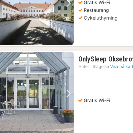
Gratis Wi-Fi
Föregående bild
Nästa bild
Restaurang
Cykeluthyrning
OnlySleep Oksebro
Hotell i
Slagelse
Visa på kar
Föregående bild
Nästa bild
Gratis Wi-Fi