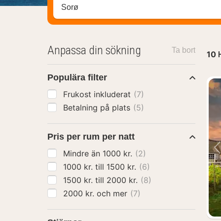
Sök efter hotell, område eller stad
Anpassa din sökning
Ta bort
10
Populära filter
Frukost inkluderat
(7)
Betalning på plats
(5)
Pris per rum per natt
Mindre än 1000 kr.
(2)
1000 kr. till 1500 kr.
(6)
1500 kr. till 2000 kr.
(8)
2000 kr. och mer
(7)