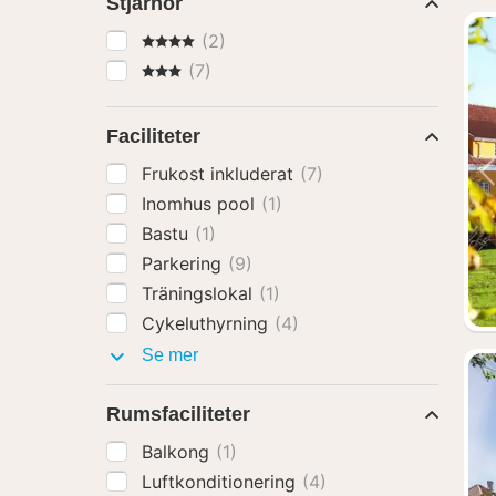
Stjärnor
4 Stjärnor
(2)
3 Stjärnor
(7)
Faciliteter
Frukost inkluderat
(7)
Inomhus pool
(1)
Bastu
(1)
Parkering
(9)
Träningslokal
(1)
Cykeluthyrning
(4)
Faciliteter
Se mer
Rumsfaciliteter
Balkong
(1)
Luftkonditionering
(4)