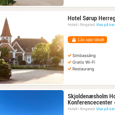
Hotel Sørup Herre
Hotell i
Ringsted
Visa på ka
Lås upp rabatt
Föregående bild
Nästa bild
Simbassäng
Gratis Wi-Fi
Restaurang
Skjoldenæsholm Ho
Konferencecenter
Hotell i
Ringsted
Visa på ka