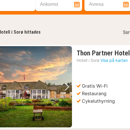
Ankomst
Avresa
Hotell i Sorø hittades
Sor
Thon Partner Hotel
Hotell i
Sorø
Visa på kartan
Gratis Wi-Fi
Föregående bild
Nästa bild
Restaurang
Cykeluthyrning