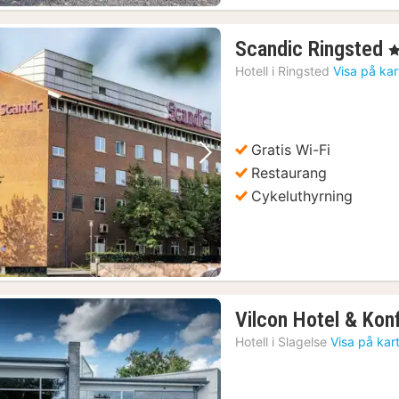
1
Scandic Ringsted
, 
n
Hotell i
Ringsted
Visa på ka
f
9
k
Gratis Wi-Fi
Föregående bild
Nästa bild
Restaurang
Cykeluthyrning
Vilcon Hotel & Ko
Hotell i
Slagelse
Visa på kar