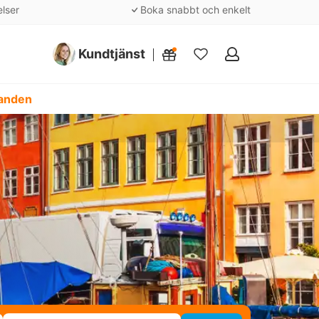
elser
Boka snabbt och enkelt
Kundtjänst
Mina
favoriter
danden