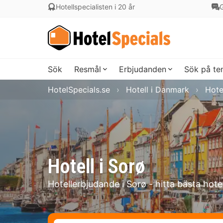
Hotellspecialisten i 20 år
G
Sök
Resmål
Erbjudanden
Sök på t
HotelSpecials.se
Hotell i Danmark
Hote
Hotell i Sorø
Hotellerbjudande i Sorø - hitta bästa hote