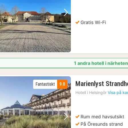
Föregående bild
Nästa bild
Gratis Wi-Fi
1 andra hotell i närhete
Marienlyst Strandh
Fantastiskt
9.0
Hotell i
Helsingör
Visa på ka
Rum med havsutsikt
Föregående bild
Nästa bild
På Öresunds strand