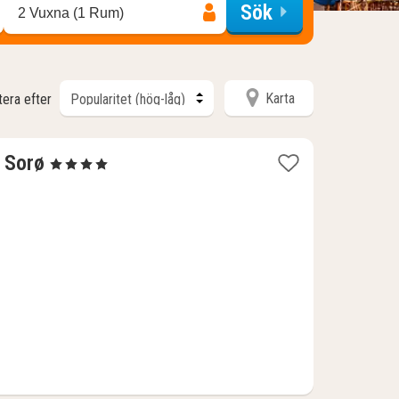
Sök
2 Vuxna (1 Rum)
Karta
tera efter
1
 Sorø
, 4 Stjärnor
natt
från
1295
kr.