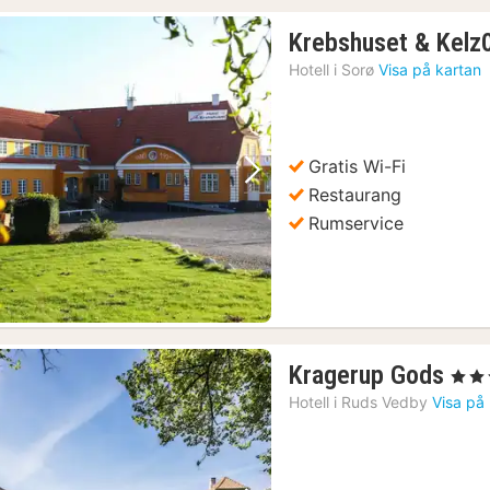
Krebshuset & Kelz
Hotell i
Sorø
Visa på kartan
Gratis Wi-Fi
Föregående bild
Nästa bild
Restaurang
Rumservice
1
Kragerup Gods
, 3 Stj
nat
Hotell i
Ruds Vedby
Visa på
frå
184
kr.