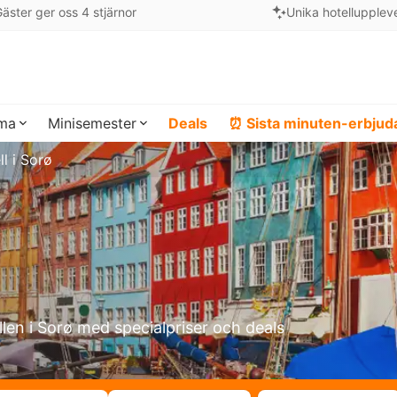
äster ger oss 4 stjärnor
Unika hotellupplev
ema
Minisemester
Deals
⏰ Sista minuten-erbju
ll i Sorø
llen i Sorø med specialpriser och deals