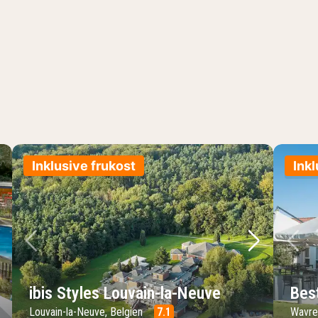
Inklusive frukost
Inkl
sta bild
Föregående bild
Nästa bild
Fö
ibis Styles Louvain-la-Neuve
Bes
Louvain-la-Neuve, Belgien
7.1
Wavre