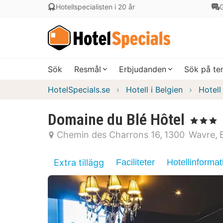
Hotellspecialisten i 20 år
G
Sök
Resmål
Erbjudanden
Sök på t
HotelSpecials.se
Hotell i Belgien
Hotell
Domaine du Blé Hôtel
, 3 Stjärnor
Chemin des Charrons 16
1300
Wavre
Extra tillägg
Faciliteter
Hotellinformat