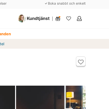
elser
Boka snabbt och enkelt
Kundtjänst
Mina
favoriter
danden
tel