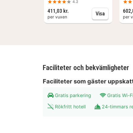
4.2
411,03 kr.
602,
Domaine du Blé Hôtel ligger i Wavre,
Aqualibi: Entr
Visa
per vuxen
per 
hotell ligger 2,7 km från Louvain La 
Nära Walibi Belgium
Faciliteter och bekvämligheter
Faciliteter som gäster uppskat
Gratis parkering
Gratis Wi-F
Rökfritt hotell
24-timmars r