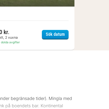
0 kr.
ouvain-la-Neuve
Best Western Wavre
Sök datum
att, 2 vuxna
 dolda avgifter
 (under begränsade tider). Mingla med
ink på boendets bar. Kontinental