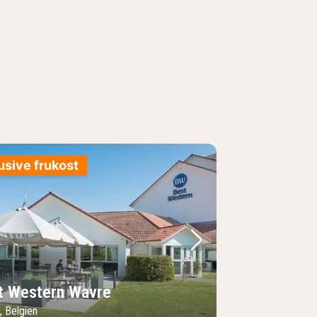
usive frukost
regående bild
Nästa bild
t Western Wavre
, Belgien