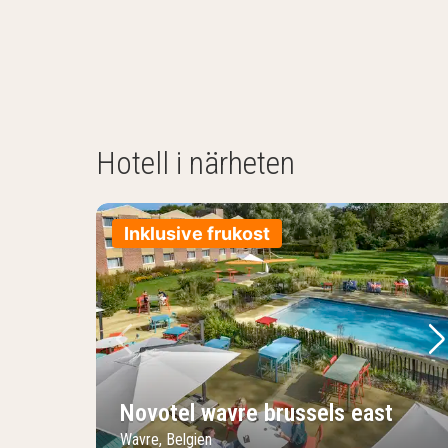
Hotell i närheten
Inklusive frukost
Föregående bild
Nä
Novotel wavre brussels east
Wavre, Belgien