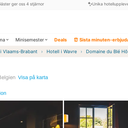
äster ger oss 4 stjärnor
Unika hotellupplev
ema
Minisemester
Deals
⏰ Sista minuten-erbju
 i Vlaams-Brabant
Hotell i Wavre
Domaine du Blé Hô
Belgien
Visa på karta
ion