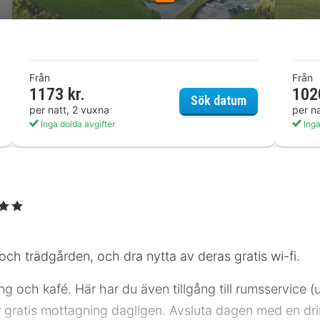
Från
Från
1173 kr.
102
otel wavre brussels east
ibis Styles L
Sök datum
per natt, 2 vuxna
per n
Inga dolda avgifter
Inga
Stjärnor
 och trädgården, och dra nytta av deras gratis wi-fi.
ng och kafé. Här har du även tillgång till rumsservice
er gratis mottagning dagligen. Avsluta dagen med en dr