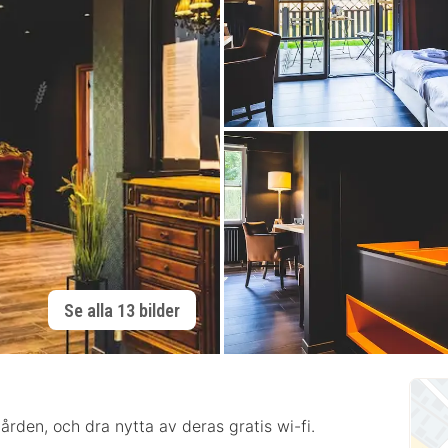
Se alla 13 bilder
ården, och dra nytta av deras gratis wi-fi.