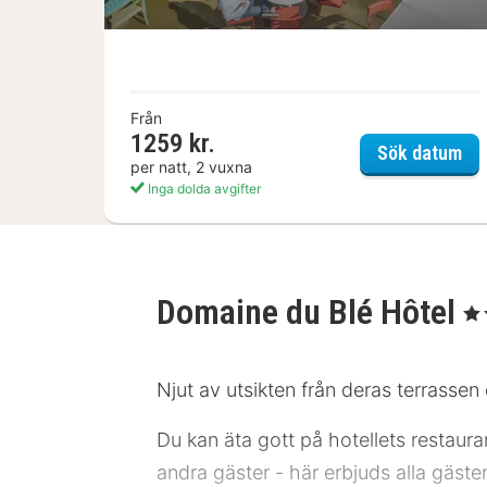
Från
1259 kr.
Nov
Sök datum
per natt, 2 vuxna
Inga dolda avgifter
Domaine du Blé Hôtel
, 3 
Njut av utsikten från deras terrassen
Du kan äta gott på hotellets restaura
andra gäster - här erbjuds alla gäst