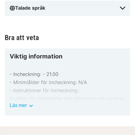
Talade språk
Bra att veta
Viktig information
- Incheckning: - 21.00
- Minimiålder för incheckning: N/A
- Instruktioner för incheckning.:
Avgifter för extragäster kan tillkomma och varierar
Viktig
Läs mer
i enlighet med boendets policy.
information
Statligt utfärdad fotolegitimation och kreditkort,
bankkort eller kontantdeposition kan krävas vid
incheckning för oförutsedda utgifter.