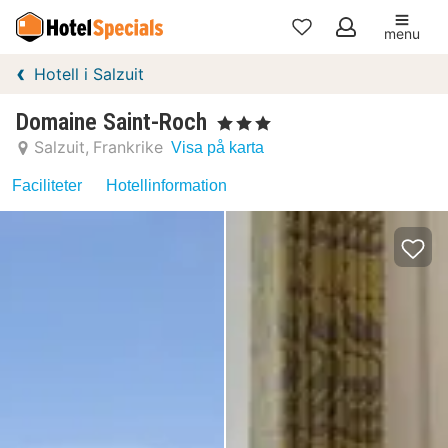
menu
Mina
Hotell i Salzuit
favoriter
Domaine Saint-Roch
, 3 Stjärnor
Salzuit
Frankrike
Visa på karta
Faciliteter
Hotellinformation