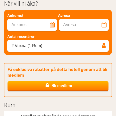
När vill ni åka?
Ankomst
Avresa
Ankomst
Avresa
Antal resenärer
2 Vuxna (1 Rum)
Få exklusiva rabatter på detta hotell genom att bli
medlem
Bli medlem
Rum