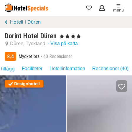
menu
Mina
Hotell i Düren
favoriter
Dorint Hotel Düren
, 4 Stjärnor
Düren
Tyskland
- Visa på karta
8.4
Mycket bra
40 Recensioner
 tillägg
Faciliteter
Hotellinformation
Recensioner (40)
Designhotell