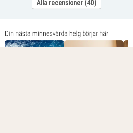
Alla recensioner (40)
Din nästa minnesvärda helg börjar här
Spa och
E
avslappning
Bara ni två
g
Dina senast visade hotell
Rensa alla