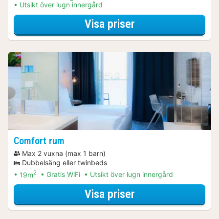
Utsikt över lugn innergård
för Middagspaket
Visa priser
Comfort rum
Max 2 vuxna (max 1 barn)
Dubbelsäng eller twinbeds
2
19m
Gratis WiFi
Utsikt över lugn innergård
för Middagspaket
Visa priser