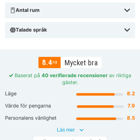
Antal rum
Talade språk
8.4
Mycket bra
/10
Baserat på
40 verifierade recensioner
av riktiga
gäster.
Läge
8.2
Värde för pengarna
7.9
Personalens vänlighet
8.5
Läs mer