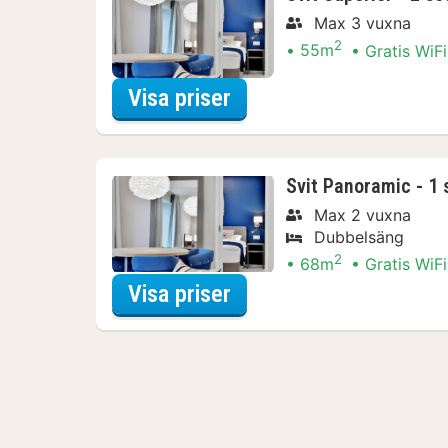
Max 3 vuxna
2
55m
Gratis WiFi
för Båtturer & kryssni
Visa priser
Svit Panoramic - 1 
Max 2 vuxna
Dubbelsäng
2
68m
Gratis WiFi
för Båtturer & kryssni
Visa priser