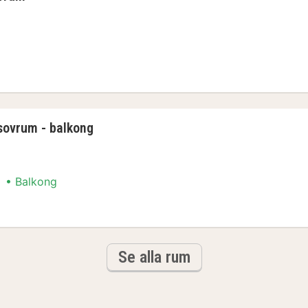
ngar-paket
sovrum - balkong
Balkong
ngar-paket
Se alla rum