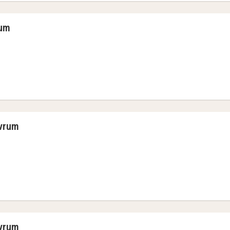
rum
ngar-paket
ovrum
ngar-paket
ovrum