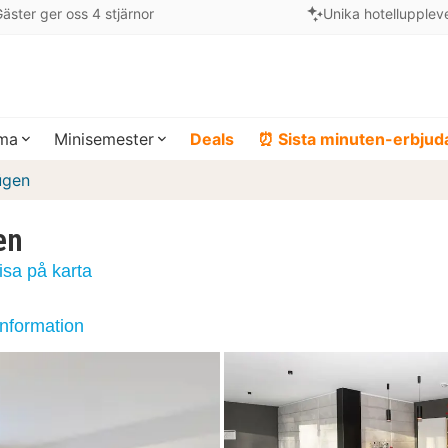
äster ger oss 4 stjärnor
Unika hotellupplev
ema
Minisemester
Deals
⏰ Sista minuten-erbju
ügen
en
isa på karta
information