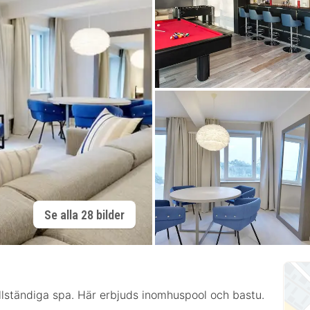
Se alla 28 bilder
llständiga spa. Här erbjuds inomhuspool och bastu.