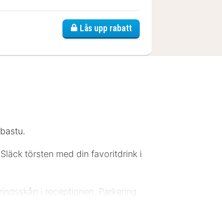
l Rügen
Lås upp rabatt
 bastu.
 Släck törsten med din favoritdrink i
ringsskåp i receptionen. Parkering