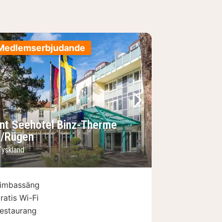
Medlemserbjudande
regående bild
Nästa bild
int Seehotel Binz-Therme
z/Rügen
Tyskland
imbassäng
ratis Wi-Fi
estaurang