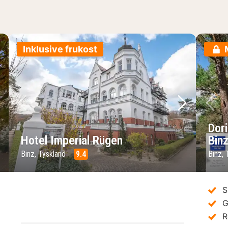
Inklusive frukost
sta bild
Föregående bild
Nästa bild
Fö
Dor
Hotel Imperial Rügen
Bin
Binz, Tyskland
9.4
Binz, 
S
G
R