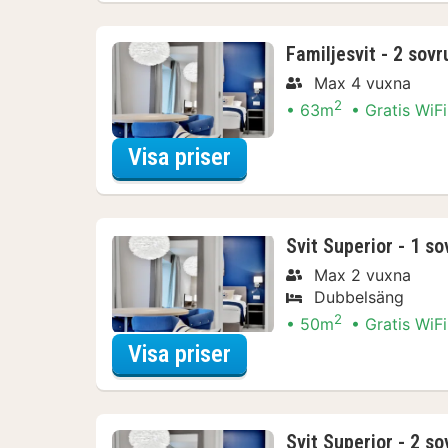
Familjesvit - 2 sov
Max 4 vuxna
2
63m
Gratis WiFi
för Båtturer & kryssni
Visa priser
Svit Superior - 1 s
Max 2 vuxna
Dubbelsäng
2
50m
Gratis WiFi
för Båtturer & kryssni
Visa priser
Svit Superior - 2 s