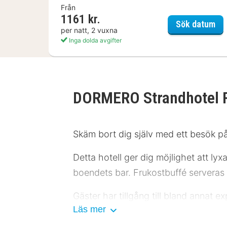
Från
1161 kr.
IFA
Sök datum
per natt, 2 vuxna
Inga dolda avgifter
DORMERO Strandhotel 
Skäm bort dig själv med ett besök p
Detta hotell ger dig möjlighet att lyx
boendets bar. Frukostbuffé serveras d
Gäster har tillgång till bland annat 
Läs mer
(avgift tillkommer) erbjuds på plats.