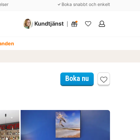
elser
Boka snabbt och enkelt
Kundtjänst
Mina
favoriter
danden
Boka nu