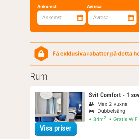
Ankomst
Avresa
Ankomst
Avresa
Få exklusiva rabatter på detta h
Rum
Svit Comfort - 1 so
Max 2 vuxna
Dubbelsäng
2
34m
Gratis WiFi
för Svit Comfort - 1 s
Visa priser