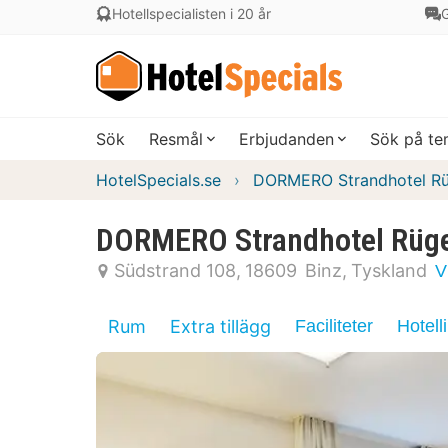
Hotellspecialisten i 20 år
G
Sök
Resmål
Erbjudanden
Sök på t
HotelSpecials.se
DORMERO Strandhotel R
DORMERO Strandhotel Rüg
Südstrand 108
18609
Binz
Tyskland
V
Rum
Extra tillägg
Faciliteter
Hotell