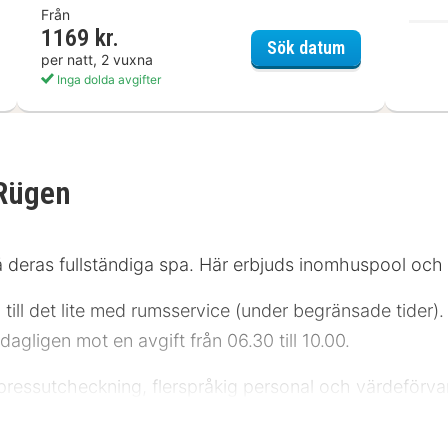
Från
1169 kr.
 Rügen Hotel & Ferienpark
Hotel Imperia
Sök datum
per natt, 2 vuxna
Inga dolda avgifter
Rügen
å deras fullständiga spa. Här erbjuds inomhuspool och
a till det lite med rumsservice (under begränsade tider).
agligen mot en avgift från 06.30 till 10.00.
expressutcheckning, flerspråkig personal och värdeförva