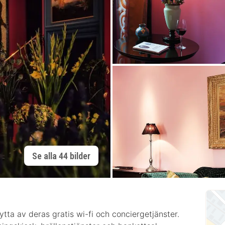
Se alla 44 bilder
ytta av deras gratis wi-fi och conciergetjänster.