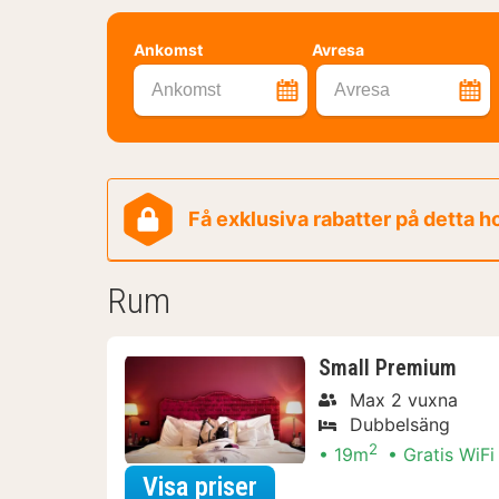
Ankomst
Avresa
Ankomst
Avresa
Få exklusiva rabatter på detta h
Rum
Small Premium
Max 2 vuxna
Dubbelsäng
2
19m
Gratis WiFi
för City Card Paket
Visa priser