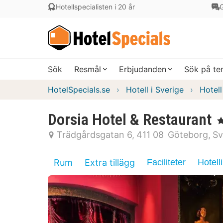
Hotellspecialisten i 20 år
G
Sök
Resmål
Erbjudanden
Sök på t
HotelSpecials.se
Hotell i Sverige
Hotell
Dorsia Hotel & Restaurant
, 
Trädgårdsgatan 6
411 08
Göteborg
Sv
Rum
Extra tillägg
Faciliteter
Hotell