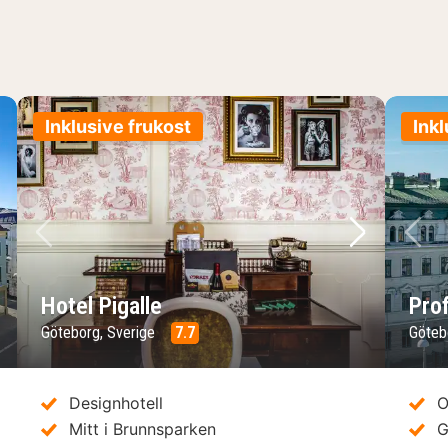
Inklusive frukost
Inkl
sta bild
Föregående bild
Nästa bild
Fö
Hotel Pigalle
Pro
Göteborg, Sverige
7.7
Göteb
Designhotell
O
Mitt i Brunnsparken
G