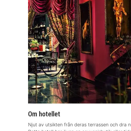
Om hotellet
Njut av utsikten från deras terrassen och dra n