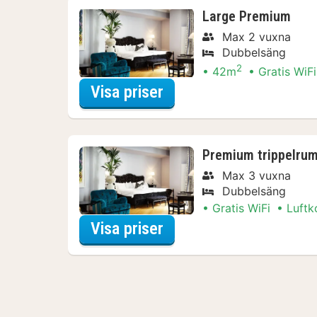
Large Premium
Max 2 vuxna
Dubbelsäng
2
42m
Gratis WiFi
för Båtturer & kryssni
Visa priser
Premium trippelru
Max 3 vuxna
Dubbelsäng
Gratis WiFi
Luftk
för Båtturer & kryssni
Visa priser