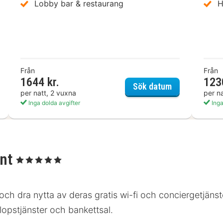
Lobby bar & restaurang
H
Från
Från
1644 kr.
123
el Royal Göteborg
Hotel Pigalle
Sök datum
per natt, 2 vuxna
per n
Inga dolda avgifter
Inga
ant
, 5 Stjärnor
 och dra nytta av deras gratis wi-fi och conciergetjänst
llopstjänster och bankettsal.