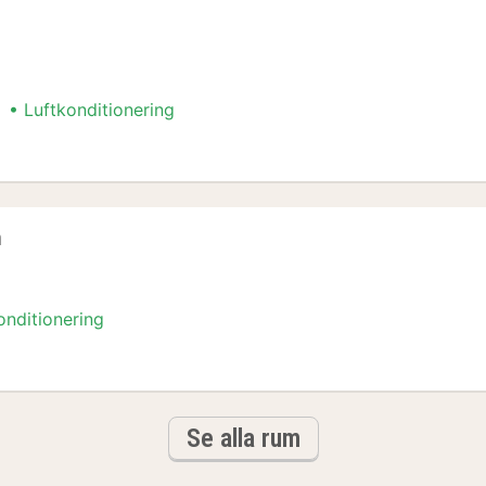
Luftkonditionering
ngar-paket
m
onditionering
ngar-paket
Se alla rum