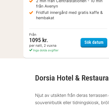
2 min från Centralstationen - 10 min
från Avenyn
Fridfull innergård med gratis kaffe &
hembakat
Från
1095 kr.
Hot
Sök datum
per natt, 2 vuxna
Inga dolda avgifter
Dorsia Hotel & Restaur
Njut av utsikten från deras terrassen
souvenirbutik eller tidningskiosk, brö