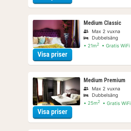
Medium Classic
Max 2 vuxna
Dubbelsäng
2
21m
Gratis WiFi
för City Card Paket
Visa priser
Medium Premium
Max 2 vuxna
Dubbelsäng
2
25m
Gratis WiFi
för Båtturer & kryssni
Visa priser