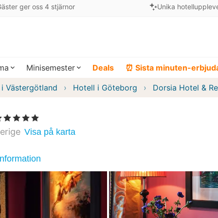
äster ger oss 4 stjärnor
Unika hotellupplev
ema
Minisemester
Deals
⏰ Sista minuten-erbju
 i Västergötland
Hotell i Göteborg
Dorsia Hotel & Re
5 Stjärnor
erige
Visa på karta
information