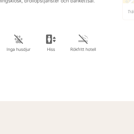
ningskiosk, bröllopstjänster och bankettsal.
Tr
Inga husdjur
Hiss
Rökfritt hotell