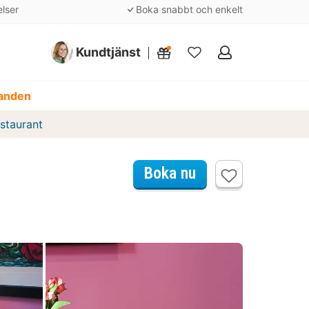
elser
Boka snabbt och enkelt
Kundtjänst
Mina
favoriter
danden
staurant
Boka nu