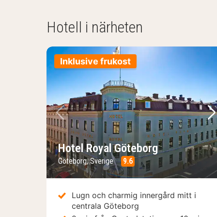
Hotell i närheten
Inklusive frukost
Föregående bild
Nä
Hotel Royal Göteborg
Göteborg, Sverige
9.6
Lugn och charmig innergård mitt i
centrala Göteborg