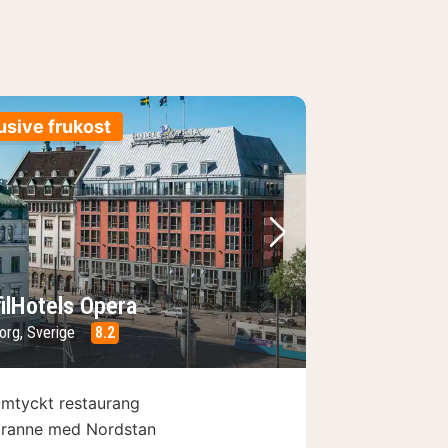
usive frukost
regående bild
Nästa bild
filHotels Opera
org, Sverige
8.2
mtyckt restaurang
ranne med Nordstan