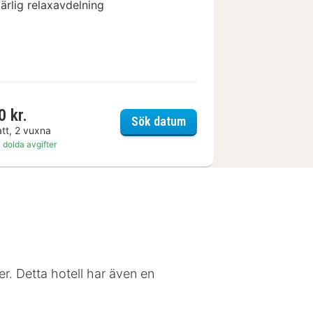
ärlig relaxavdelning
0 kr.
ProfilHotels Opera
Sök datum
att, 2 vuxna
 dolda avgifter
er. Detta hotell har även en