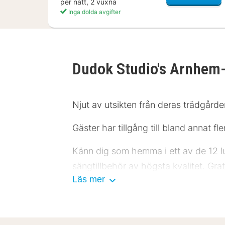
per natt, 2 vuxna
Inga dolda avgifter
Dudok Studio's Arnhem
Njut av utsikten från deras trädgård
Gäster har tillgång till bland annat f
Känn dig som hemma i ett av de 12 
sängtillbehör av högsta kvalitet. Grat
Läs mer
underhållning du behöver. På rummet
Avstånd avrundas till närmsta decim
Moderne Kunst - 3 km Park Sonsbeek -