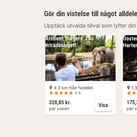
museum - 4,3 km S:t Eusebius - 4,5 
Gör din vistelse till något alldel
Museum 1944–45 - 4,5 km Markt - 4,6
Upptäck utvalda tillval som lyfter din
Dudok Studio's Arnhem-Oosterbeek li
Airbornemuseet. Detta lägenhetshotel
Arnhem: Burgers' Zoo
Ooste
Inträdesbiljett
Harten
Nära Airbornes krigskyrkogård
4.3 km från hotellet
1.
4.8
328,85 kr.
175,
Arnhem: Burge
Visa
per vuxen
per 