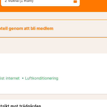
2 Vuxna (1 Rum)
otell genom att bli medlem
öst internet
Luftkonditionering
s-paket
utsikt mot trädgården