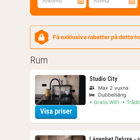
Ankomst
Avresa
Få exklusiva rabatter på detta h
Rum
Studio City
Max 2 vuxna
Dubbelsäng
Gratis WiFi
Trådl
för Aktiva dagsutflykt
Visa priser
Lägenhet Deluxe - 