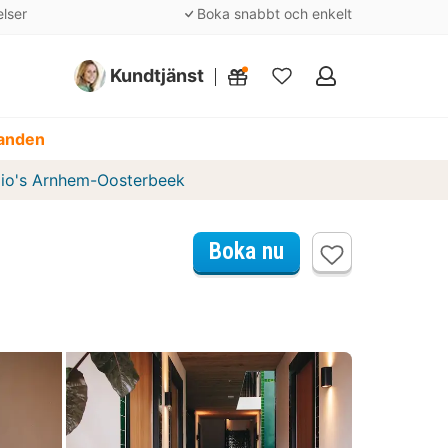
elser
Boka snabbt och enkelt
Kundtjänst
Mina
favoriter
danden
io's Arnhem-Oosterbeek
Boka nu