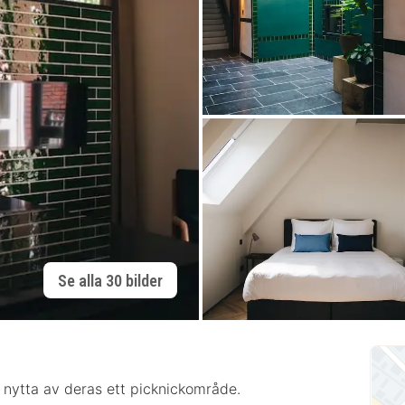
Se alla 30 bilder
 nytta av deras ett picknickområde.