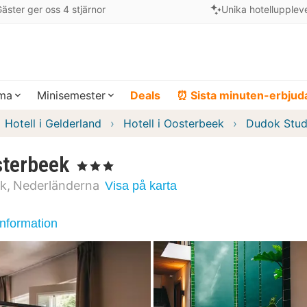
äster ger oss 4 stjärnor
Unika hotellupplev
ema
Minisemester
Deals
⏰ Sista minuten-erbju
Hotell i Gelderland
Hotell i Oosterbeek
Dudok Stud
sterbeek
, 3 Stjärnor
ek
Nederländerna
Visa på karta
information