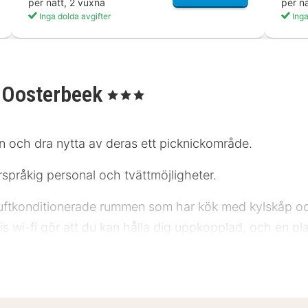
per natt, 2 vuxna
per n
Inga dolda avgifter
Inga
-Oosterbeek
, 3 Stjärnor
en och dra nytta av deras ett picknickområde.
lerspråkig personal och tvättmöjligheter.
luftkonditionerade rummen som har kök med kylskåp o
is wi-fi gör att du kan hålla dig uppkopplad, och en pla
 finns värdeförvaringsskåp och skrivbord. Städning er
al. Airbornemuseet - 1,3 km Airbornes krigskyrkogård 
 3,9 km Filmhuis - 4,1 km Korenmarkt - 4,1 km House of