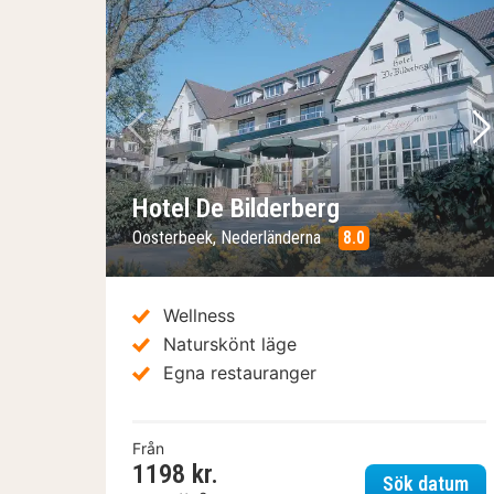
Föregående bild
Nä
Hotel De Bilderberg
Oosterbeek, Nederländerna
8.0
Wellness
Naturskönt läge
Egna restauranger
Från
1198 kr.
Hot
Sök datum