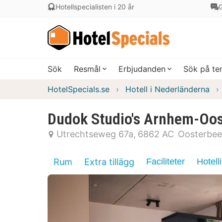
Hotellspecialisten i 20 år
G
Sök
Resmål
Erbjudanden
Sök på t
HotelSpecials.se
Hotell i Nederländerna
Dudok Studio's Arnhem-Oo
Utrechtseweg 67a
6862 AC
Oosterbe
Rum
Extra tillägg
Faciliteter
Hotell