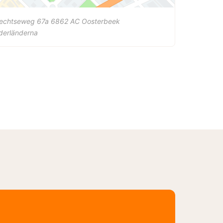
rechtseweg 67a
6862 AC
Oosterbeek
derländerna