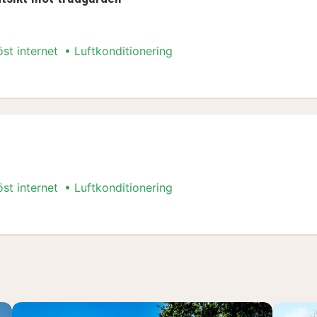
öst internet
Luftkonditionering
s-paket
öst internet
Luftkonditionering
s-paket