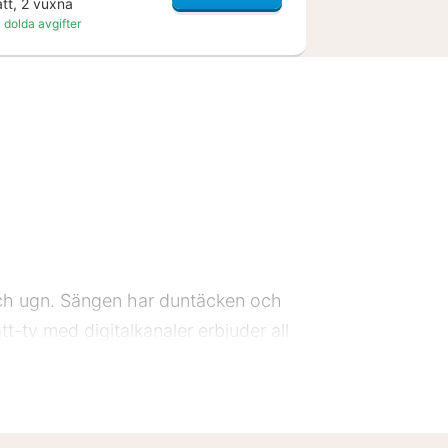
att, 2 vuxna
 dolda avgifter
ch ugn. Sängen har duntäcken och
tt-tv med digitalkanaler erbjuder all
bjuds varje vecka.
- 2 km Rhine - 2,1 km Museum voor
 Billiards - 4,2 km Historiskt