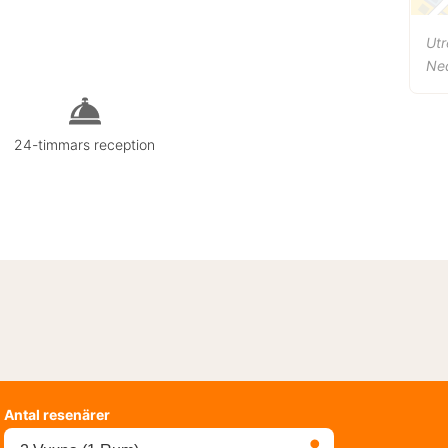
Ut
Ne
24-timmars reception
Antal resenärer