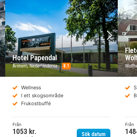
sta bild
Föregående bild
Nästa bild
Fö
Fle
Hotel Papendal
Wol
Arnhem, Nederländerna
8.1
Wolfh
Wellness
S
I ett skogsområde
B
Frukostbuffé
Från
Från
1053 kr.
148
el De Bilderberg
Hotel Papenda
Sök datum