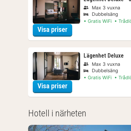
Max 3 vuxna
Dubbelsäng
Gratis WiFi
Trådl
för Aktiva dagsutflykt
Visa priser
Lägenhet Deluxe
Max 3 vuxna
Dubbelsäng
Gratis WiFi
Trådl
för Aktiva dagsutflykt
Visa priser
Hotell i närheten