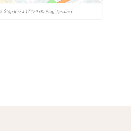
lá Štěpánská 17
120 00
Prag
Tjeckien