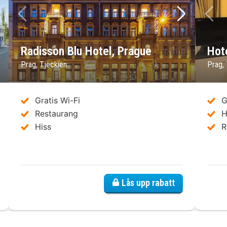
sta bild
Föregående bild
Nästa bild
Fö
Radisson Blu Hotel, Prague
Hot
Prag, Tjeckien
Prag,
Gratis Wi-Fi
G
Restaurang
H
Hiss
R
O Prag Rhea
Lås upp rabatt