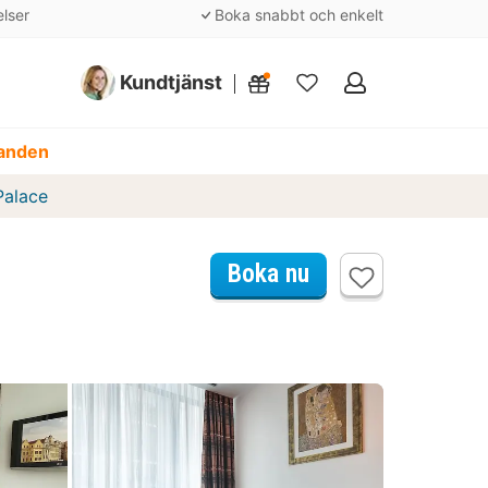
elser
Boka snabbt och enkelt
Kundtjänst
Mina
favoriter
danden
Palace
Boka nu