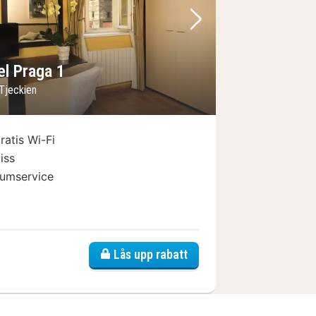
regående bild
Nästa bild
el Praga 1
 Tjeckien
ratis Wi-Fi
iss
umservice
Lås upp rabatt