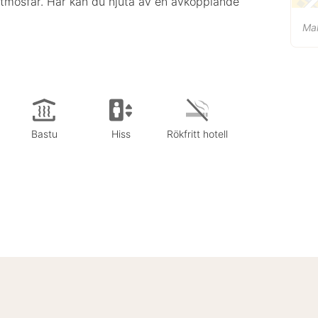
tmosfär. Här kan du njuta av en avkopplande
Ma
Bastu
Hiss
Rökfritt hotell