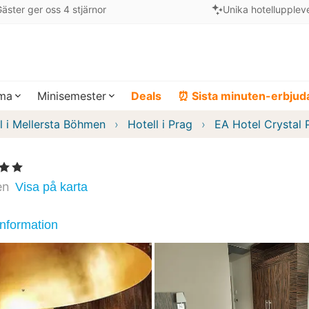
äster ger oss 4 stjärnor
Unika hotellupplev
ema
Minisemester
Deals
⏰ Sista minuten-erbju
l i Mellersta Böhmen
Hotell i Prag
EA Hotel Crystal 
rnor
en
Visa på karta
information