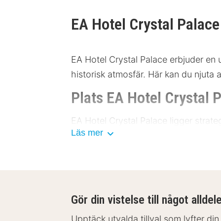
EA Hotel Crystal Palac
EA Hotel Crystal Palace erbjuder en 
historisk atmosfär. Här kan du njuta
Plats EA Hotel Crystal 
EA Hotel Crystal Palace ligger strat
Läs mer
Med närhet till kollektivtrafik som b
parkeringsmöjligheter i närheten. Utf
Vaclavplatsen: 500 meter
Nationalmuseet: 700 meter
Gamla stadens torg: 1,2 kilomet
Gör din vistelse till något alldel
Karlsbron: 1,5 kilometer
Upptäck utvalda tillval som lyfter din