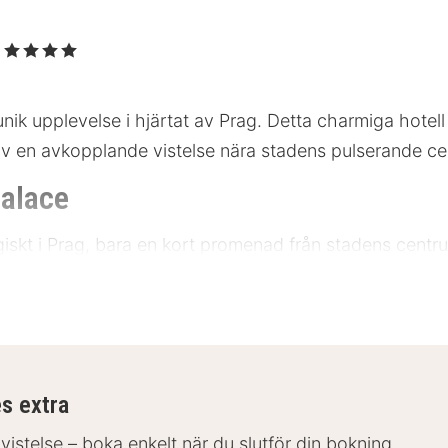
e
, 4 Stjärnor
unik upplevelse i hjärtat av Prag. Detta charmiga hot
 av en avkopplande vistelse nära stadens pulserande c
Palace
egiskt i Prag, bara en kort promenad från stadens cen
uss och tåg är det enkelt att utforska staden. För gäste
orska dessa attraktioner:
er
es extra
 vistelse – boka enkelt när du slutför din bokning.