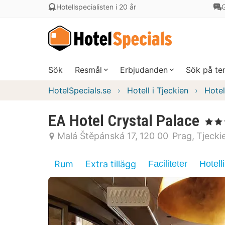
Hotellspecialisten i 20 år
G
Sök
Resmål
Erbjudanden
Sök på t
HotelSpecials.se
Hotell i Tjeckien
Hotel
EA Hotel Crystal Palace
, 4 Stjä
Malá Štěpánská 17
120 00
Prag
Tjecki
Rum
Extra tillägg
Faciliteter
Hotell