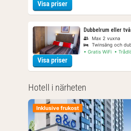
för Båtturer & kryssni
Visa priser
Dubbelrum eller tv
Max 2 vuxna
Twinsäng och du
Gratis WiFi
Trådl
för Båtturer & kryssni
Visa priser
Hotell i närheten
Inklusive frukost