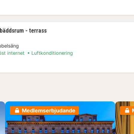
ngar-paket
åbäddsrum - terrass
bbelsäng
öst internet
Luftkonditionering
ngar-paket
Medlemserbjudande