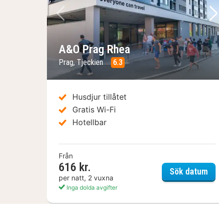
Föregående bild
Nä
A&O Prag Rhea
Prag, Tjeckien
6.3
Husdjur tillåtet
Gratis Wi-Fi
Hotellbar
Från
616 kr.
A&
Sök datum
per natt, 2 vuxna
Inga dolda avgifter