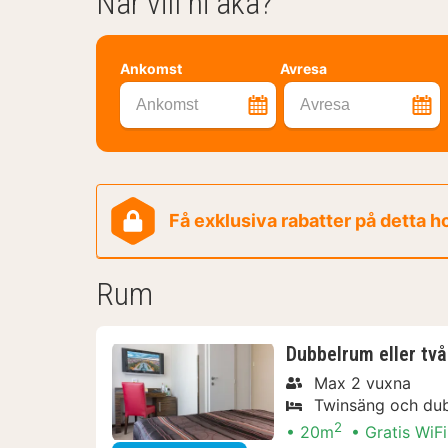
När vill ni åka?
Ankomst
Avresa
Ankomst
Avresa
Få exklusiva rabatter på detta h
Rum
Dubbelrum eller tv
Max 2 vuxna
Twinsäng och du
2
20m
Gratis WiFi