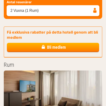
Antal resenärer
2 Vuxna (1 Rum)
Få exklusiva rabatter på detta hotell genom att bli
medlem
Bli medlem
Rum