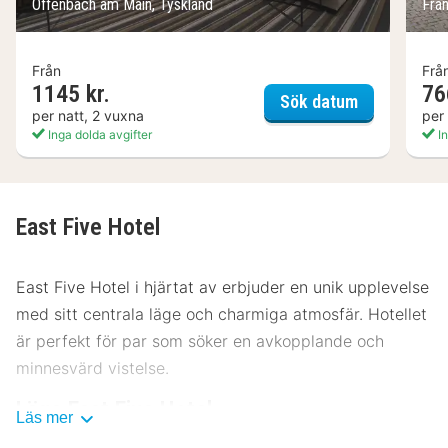
Offenbach am Main, Tyskland
Fra
Från
Frå
1145 kr.
76
Leonardo O
Sök datum
per natt, 2 vuxna
per
Inga dolda avgifter
In
East Five Hotel
East Five Hotel i hjärtat av erbjuder en unik upplevelse
med sitt centrala läge och charmiga atmosfär. Hotellet
är perfekt för par som söker en avkopplande och
minnesvärd vistelse.
Läge East Five Hotel
Läs mer
East Five Hotel ligger bara ett stenkast från centrala ,