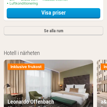
Luftkonditionering
för Båtturer & kr
Visa priser
Se alla rum
Hotell i närheten
Inklusive frukost
I
Leonardo Offenbach
a&