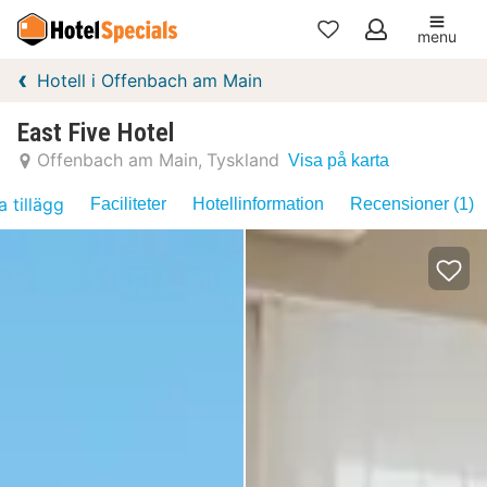
menu
Mina
Hotell i Offenbach am Main
favoriter
East Five Hotel
Offenbach am Main
Tyskland
Visa på karta
a tillägg
Faciliteter
Hotellinformation
Recensioner (1)