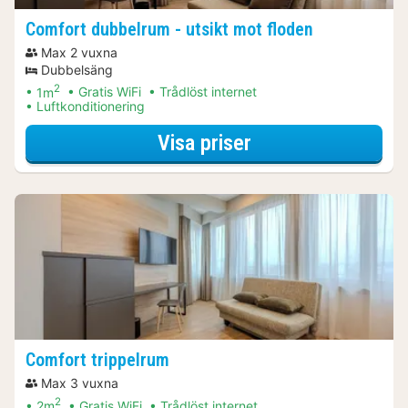
Comfort dubbelrum - utsikt mot floden
Max 2 vuxna
Dubbelsäng
2
1m
Gratis WiFi
Trådlöst internet
Luftkonditionering
för Båtturer & kr
Visa priser
Comfort trippelrum
Max 3 vuxna
2
2m
Gratis WiFi
Trådlöst internet