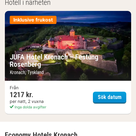
Hotell i närheten
Inklusive frukost
JUFA Hotel Kronach – Festung
Rosenberg
Kronach, Tyskland
Från
1217 kr.
JUFA H
Sök datum
per natt, 2 vuxna
Inga dolda avgifter
Economy Hotels Kronach