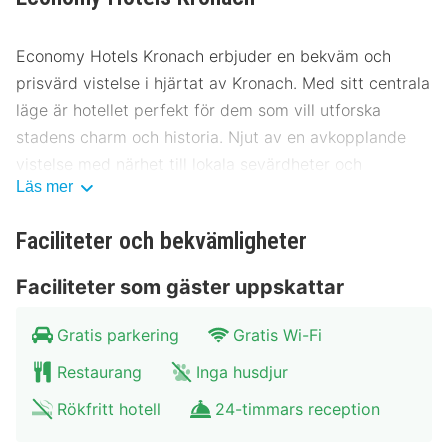
Economy Hotels Kronach erbjuder en bekväm och
prisvärd vistelse i hjärtat av Kronach. Med sitt centrala
läge är hotellet perfekt för dem som vill utforska
stadens charm och historia. Njut av en avkopplande
vistelse med närhet till lokala sevärdheter och
Läs mer
bekväma hotellfaciliteter.
Plats Economy Hotels Kronach
Faciliteter och bekvämligheter
Hotellet ligger centralt, vilket gör det enkelt att nå
Faciliteter som gäster uppskattar
stadens främsta attraktioner. Du befinner dig bara
några minuter från Kronachs historiska torg och
Gratis parkering
Gratis Wi-Fi
stadens centrum. Besök gärna det lokala museet och
Restaurang
Inga husdjur
njut av den kulturella atmosfären. För resenärer finns
det goda transportmöjligheter med både buss och tåg
Rökfritt hotell
24-timmars reception
i närheten, samt parkeringsmöjligheter för bilburna