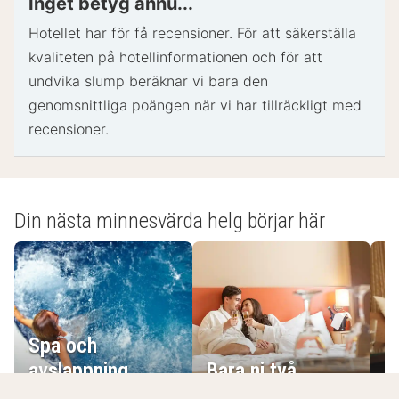
Inget betyg ännu...
incheckning och kan medföra ytterligare avgifter.
Hotellet har för få recensioner. För att säkerställa
Särskilda önskemål kan inte garanteras.
kvaliteten på hotellinformationen och för att
Boendet accepterar kreditkort; ingen
undvika slump beräknar vi bara den
kontantbetalning.
genomsnittliga poängen när vi har tillräckligt med
recensioner.
- Speciella instruktioner.:
Detta boende har ingen reception. Gästerna får ett
e-postmeddelande med incheckningsinstruktioner
inom 24 timmar före ankomst. Gästerna får
Din nästa minnesvärda helg börjar här
tillgång till sitt boende via en privat ingång.
- Utcheckning: 10:00
- Tilläggsavgifter:
- Tillval:
Spa och
E
Avgift för kontinental frukost: EUR 14.5 för vuxna
avslappning
Bara ni två
g
och EUR 9.9 för barn