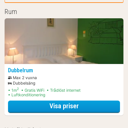
Rum
Dubbelrum
Max 2 vuxna
Dubbelsäng
2
1m
Gratis WiFi
Trådlöst internet
Luftkonditionering
för Dubbelrum
Visa priser