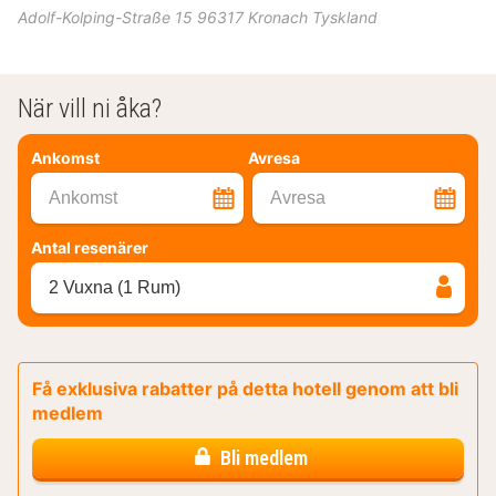
Adolf-Kolping-Straße 15
96317
Kronach
Tyskland
När vill ni åka?
Ankomst
Avresa
Ankomst
Avresa
Antal resenärer
2 Vuxna (1 Rum)
Få exklusiva rabatter på detta hotell genom att bli
medlem
Bli medlem