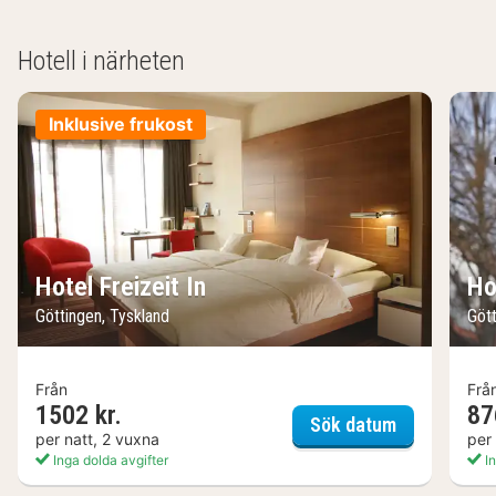
Hotell i närheten
Inklusive frukost
Hotel Freizeit In
Ho
Göttingen, Tyskland
Gött
Från
Frå
1502 kr.
87
Hotel Freizei
Sök datum
per natt, 2 vuxna
per
Inga dolda avgifter
In