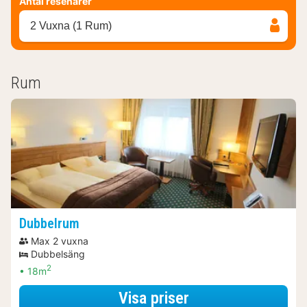
Antal resenärer
2 Vuxna (1 Rum)
Rum
Dubbelrum
Max 2 vuxna
Dubbelsäng
2
18m
för Dubbelrum
Visa priser