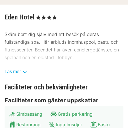
Eden Hotel
, 4 Stjärnor
Skäm bort dig själv med ett besök på deras
fullständiga spa. Här erbjuds inomhuspool, bastu och
fitnesscenter. Boendet har även conciergetjänster, en
spelhall och en eldstad i lobbyn.
Njut av italienska köket på La Locanda, en av de 2
Läs mer
restaurangerna detta hotell ståtar med, eller stanna på
rummet och nyttja dess rumsservice (under
Faciliteter och bekvämligheter
begränsade tider).
Faciliteter som gäster uppskattar
Hotelstars Union tilldelar officiella stjärnklassificeringar
för boenden i Tyskland. Detta boende har klassificerats
Simbassäng
Gratis parkering
som 4 stars.
Restaurang
Inga husdjur
Bastu