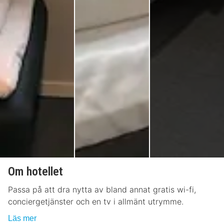
Om hotellet
Passa på att dra nytta av bland annat gratis wi-fi,
conciergetjänster och en tv i allmänt utrymme.
Läs mer