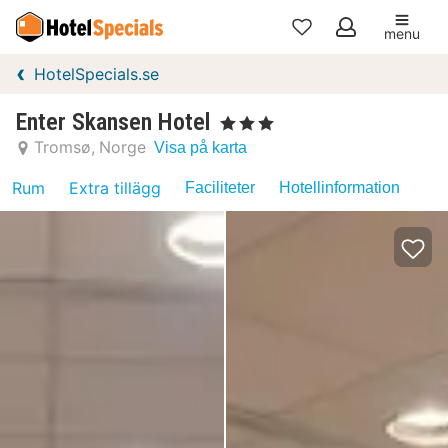
menu
Mina
HotelSpecials.se
favoriter
Enter Skansen Hotel
, 3 Stjärnor
Tromsø
Norge
Visa på karta
Rum
Extra tillägg
Faciliteter
Hotellinformation