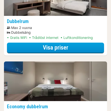
Dubbelrum
Max 2 vuxna
Dubbelsäng
Gratis WiFi
Trådlöst internet
Luftkonditionering
för Aktiva dagsut
Visa priser
Economy dubbelrum