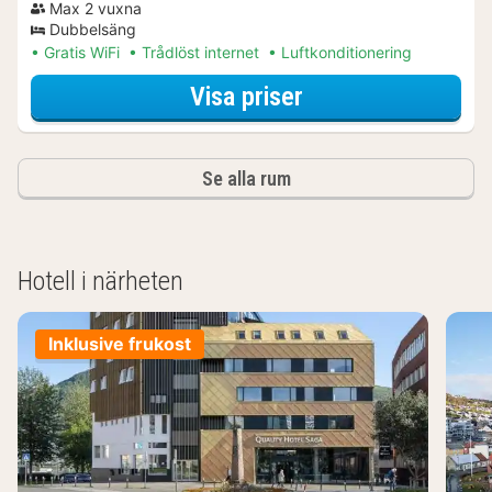
Max 2 vuxna
Dubbelsäng
Gratis WiFi
Trådlöst internet
Luftkonditionering
för Aktiva dagsut
Visa priser
Se alla rum
Hotell i närheten
Inklusive frukost