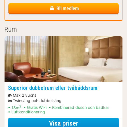
Bli medlem
Rum
Superior dubbelrum eller tvåbäddsrum
Max 2 vuxna
Twinsäng och dubbelsäng
2
18m
Gratis WiFi
Kombinerad dusch och badkar
Luftkonditionering
för Båtturer & kr
Visa priser