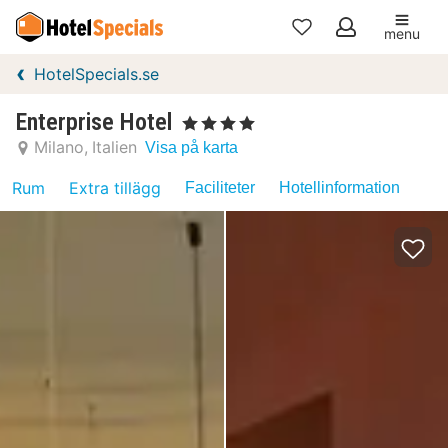
menu
Mina
HotelSpecials.se
favoriter
Enterprise Hotel
, 4 Stjärnor
Milano
Italien
Visa på karta
Rum
Extra tillägg
Faciliteter
Hotellinformation