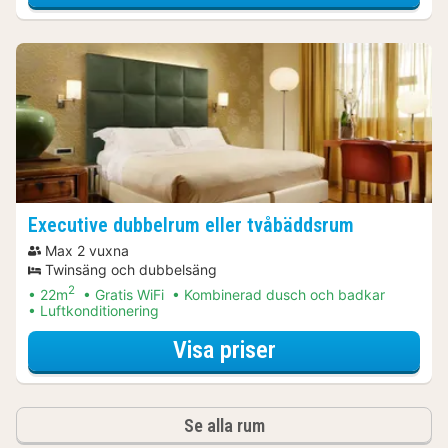
Executive dubbelrum eller tvåbäddsrum
Max 2 vuxna
Twinsäng och dubbelsäng
2
22m
Gratis WiFi
Kombinerad dusch och badkar
Luftkonditionering
för Båtturer & kr
Visa priser
Se alla rum