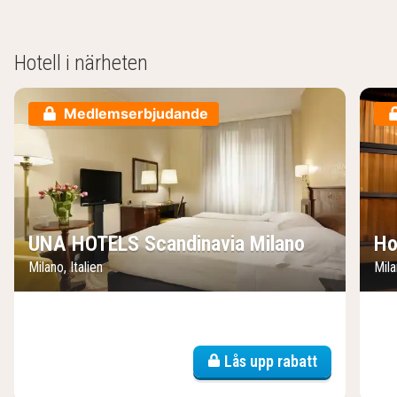
Hotell i närheten
Medlemserbjudande
UNA HOTELS Scandinavia Milano
Ho
Milano, Italien
Mila
Lås upp rabatt