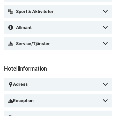
District och 1,9 km från Arco della Pace.
Sport & Aktiviteter
Nära CityLife Shopping District
Allmänt
Service/Tjänster
Hotellinformation
Adress
Reception