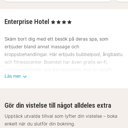
Enterprise Hotel
, 4 Stjärnor
Skäm bort dig med ett besök på deras spa, som
erbjuder bland annat massage och
kroppsbehandlingar. Här erbjuds bubbelpool, ångbastu
och fitnesscenter. Boendet har även gratis wi-fi,
conciergetjänster och barnpassning mot en avgift.
Läs mer
Du kan äta gott på hotellets restaurang och kafé. Här
har du även tillgång till rumsservice (under
begränsade tider). Avsluta dagen med en drink på
Gör din vistelse till något alldeles extra
boendets bar. Frukostbuffé serveras dagligen mot en
avgift från 07.00 till 10.30.
Upptäck utvalda tillval som lyfter din vistelse – boka
enkelt när du slutför din bokning.
Det här boendet har tilldelats sin officiella