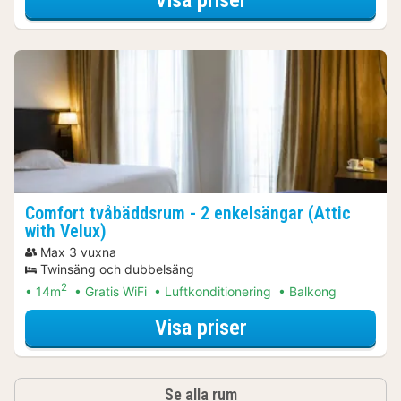
Comfort tvåbäddsrum - 2 enkelsängar (Attic
with Velux)
Max 3 vuxna
Twinsäng och dubbelsäng
2
14m
Gratis WiFi
Luftkonditionering
Balkong
för Comfort tvåbä
Visa priser
Se alla rum