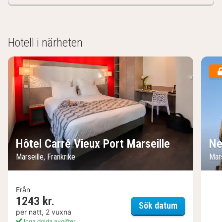
Hotell i närheten
Hôtel Carré Vieux Port Marseille
Ne
Marseille, Frankrike
Mars
Från
1243 kr.
Hôtel Carré 
Sök datum
per natt, 2 vuxna
Inga dolda avgifter