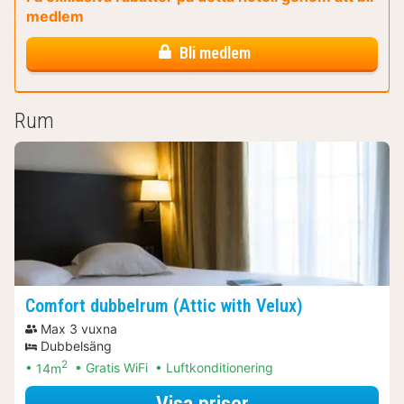
medlem
Bli medlem
Rum
Comfort dubbelrum (Attic with Velux)
Max 3 vuxna
Dubbelsäng
2
14m
Gratis WiFi
Luftkonditionering
för Comfort dubbe
Visa priser