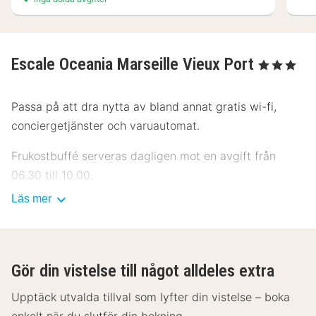
Escale Oceania Marseille Vieux Port
, 3 Stjärnor
Passa på att dra nytta av bland annat gratis wi-fi,
conciergetjänster och varuautomat.
Frukostbuffé serveras dagligen mot en avgift från
06.30 till 10.00.
Läs mer
Detta boende har fått sin officiella stjärngradering från
Frankrikes Turistutvecklingsbyrå, ATOUT France.
Gäster har tillgång till bland annat gratis internet,
Gör din vistelse till något alldeles extra
business-service dygnet runt och expressincheckning.
Planerar du ett event i Marseille? På detta hotell finns
Upptäck utvalda tillval som lyfter din vistelse – boka
det event- och konferensutrymmen på upp till 45
enkelt när du slutför din bokning.