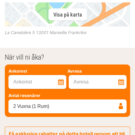
Visa på karta
La Canebière 5
13001
Marseille
Frankrike
När vill ni åka?
Ankomst
Avresa
Ankomst
Avresa
Antal resenärer
2 Vuxna (1 Rum)
Få exklusiva rabatter på detta hotell genom att bli